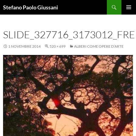
Vai
Cerca
Stefano Paolo Giussani
al
MENU
contenuto
PRINCI
SLIDE_327716_3173012_FRE
1 NOVEMBRE 2014
520 × 699
ALBERI COME OPERE D’ARTE