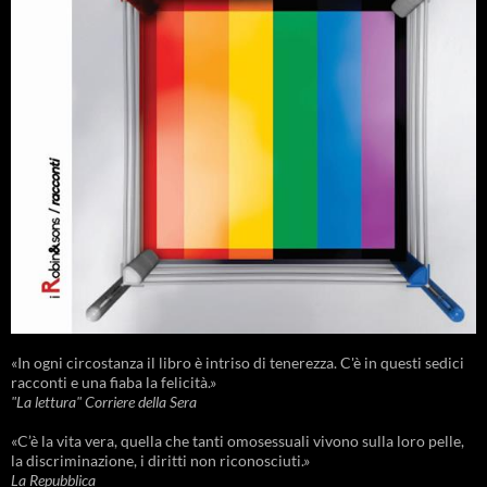
«In ogni circostanza il libro è intriso di tenerezza. C'è in questi sedici
racconti e una fiaba la felicità.»
"La lettura" Corriere della Sera
«C’è la vita vera, quella che tanti omosessuali vivono sulla loro pelle,
la discriminazione, i diritti non riconosciuti.»
La Repubblica