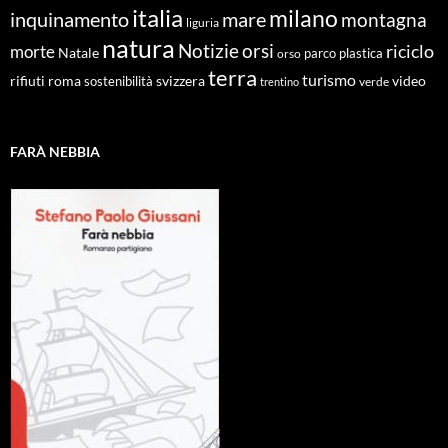
italia
milano
inquinamento
mare
montagna
liguria
natura
Notizie
orsi
riciclo
morte
Natale
orso
parco
plastica
terra
turismo
roma
svizzera
video
rifiuti
sostenibilità
verde
trentino
FARÀ NEBBIA