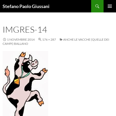
Vai
Cerca
Stefano Paolo Giussani
al
MENU
contenuto
PRINCI
IMGRES-14
1 NOVEMBRE 2014
176 × 287
ANCHE LE VACCHE (QUELLE DEI
CAMPI) BALLANO