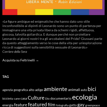
«Le figure ambigue ed enigmatiche che hanno dato uno stile
inconfondibile ai dipinti di Leonardo sono un punto di partenza per
immaginare una vita privata libera da schemi rigidi, affettuosa,
giocosa, talvolta goliardica. E dunque perché non proiettare
Leonardo ai giorni nostri tra gli arcobaleni del Pride? Giussani parte
da questo atteggiamento verso le cose della vita per un’esplorazione
ricca di suggestioni sulla sensibilità sessuale di Leonardo.»
Corriere della Sera
Acquista su Feltrinelli →
TAG
ambiente
bici
animali
alto adige
agenzia geografica
auto
ecologia
Culture
documentario
casa
cane
Dio
bicicletta
featured
film
gay
feature
energia
fotografia
gatto
greenpeace