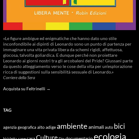
«Le figure ambigue ed enigmatiche che hanno dato uno stile
inconfondibile ai dipinti di Leonardo sono un punto di partenza per
immaginare una vita privata libera da schemi rigidi, affettuosa,
giocosa, talvolta goliardica. E dunque perché non proiettare
Leonardo ai giorni nostri tra gli arcobaleni del Pride? Giussani parte
da questo atteggiamento verso le cose della vita per un’esplorazione
ricca di suggestioni sulla sensibilità sessuale di Leonardo.»
Corriere della Sera
Acquista su Feltrinelli →
TAG
ambiente
bici
animali
alto adige
agenzia geografica
auto
ecologia
Culture
documentario
casa
cane
Dio
bicicletta