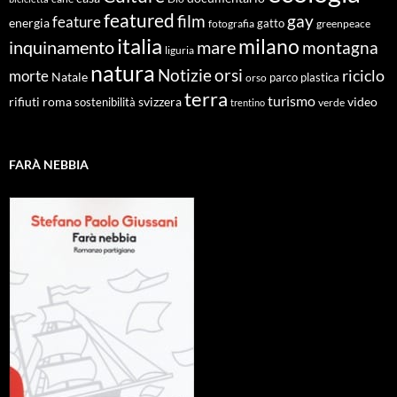
featured
film
gay
feature
energia
fotografia
gatto
greenpeace
italia
milano
inquinamento
mare
montagna
liguria
natura
Notizie
orsi
riciclo
morte
Natale
orso
parco
plastica
terra
turismo
roma
svizzera
video
rifiuti
sostenibilità
verde
trentino
FARÀ NEBBIA