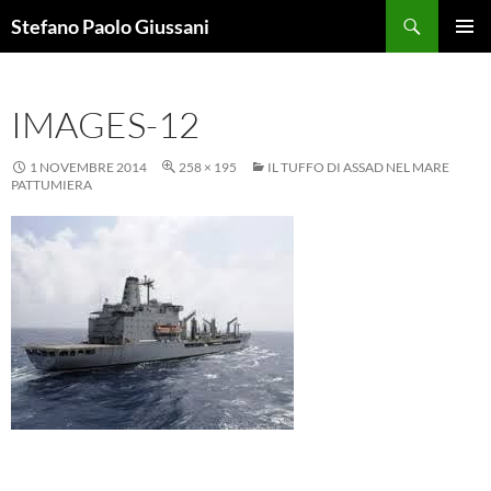
Vai
Cerca
Stefano Paolo Giussani
al
MENU
contenuto
PRINCI
IMAGES-12
1 NOVEMBRE 2014
258 × 195
IL TUFFO DI ASSAD NEL MARE
PATTUMIERA