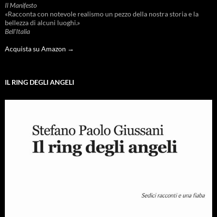
Il Manifesto
«Racconta con notevole realismo un pezzo della nostra storia e la
bellezza di alcuni luoghi.»
Bell'Italia
Acquista su Amazon →
IL RING DEGLI ANGELI