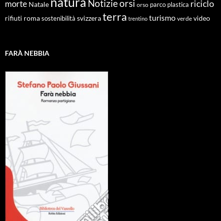
natura
Notizie
orsi
riciclo
morte
Natale
orso
parco
plastica
terra
turismo
roma
svizzera
video
rifiuti
sostenibilità
verde
trentino
FARÀ NEBBIA