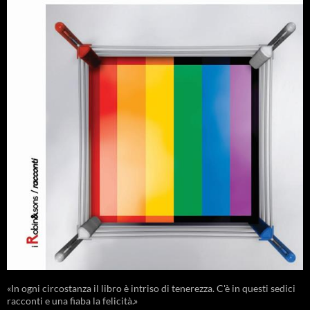
«In ogni circostanza il libro è intriso di tenerezza. C'è in questi sedici
racconti e una fiaba la felicità.»