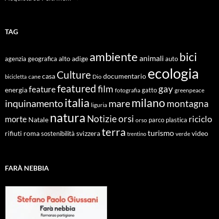
TAG
ambiente
bici
animali
alto adige
agenzia geografica
auto
ecologia
Culture
documentario
casa
cane
Dio
bicicletta
featured
film
gay
feature
energia
fotografia
gatto
greenpeace
italia
milano
inquinamento
mare
montagna
liguria
natura
Notizie
orsi
riciclo
morte
Natale
orso
parco
plastica
terra
turismo
roma
svizzera
video
rifiuti
sostenibilità
verde
trentino
FARÀ NEBBIA