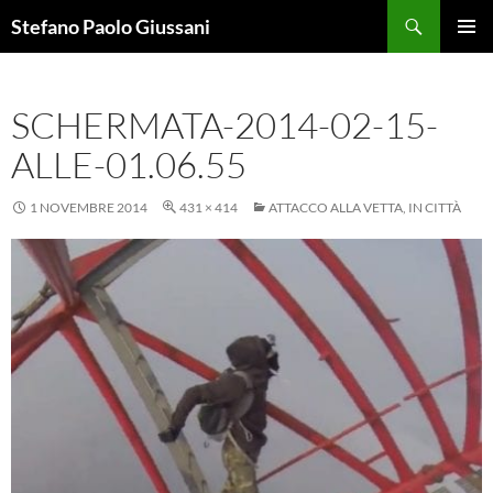
Vai
Cerca
Stefano Paolo Giussani
al
MENU
contenuto
PRINCI
SCHERMATA-2014-02-15-
ALLE-01.06.55
1 NOVEMBRE 2014
431 × 414
ATTACCO ALLA VETTA, IN CITTÀ