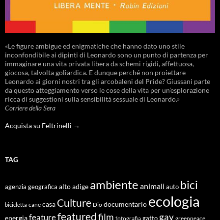
«Le figure ambigue ed enigmatiche che hanno dato uno stile
inconfondibile ai dipinti di Leonardo sono un punto di partenza per
immaginare una vita privata libera da schemi rigidi, affettuosa,
giocosa, talvolta goliardica. E dunque perché non proiettare
Leonardo ai giorni nostri tra gli arcobaleni del Pride? Giussani parte
da questo atteggiamento verso le cose della vita per un’esplorazione
ricca di suggestioni sulla sensibilità sessuale di Leonardo.»
Corriere della Sera
Acquista su Feltrinelli →
TAG
ambiente
bici
animali
alto adige
agenzia geografica
auto
ecologia
Culture
documentario
casa
cane
Dio
bicicletta
featured
film
gay
feature
energia
fotografia
gatto
greenpeace