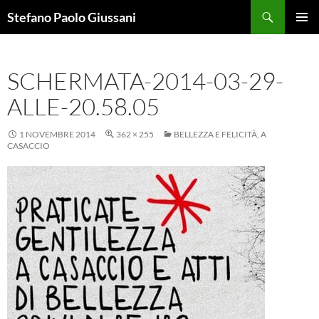
Vai
Cerca
Stefano Paolo Giussani
al
MENU
contenuto
PRINCI
SCHERMATA-2014-03-29-
ALLE-20.58.05
1 NOVEMBRE 2014
362 × 255
BELLEZZA E FELICITÀ, A
CASACCIO