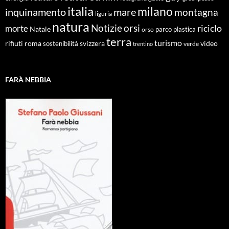
italia
milano
inquinamento
mare
montagna
liguria
natura
Notizie
orsi
riciclo
morte
Natale
orso
parco
plastica
terra
turismo
roma
svizzera
video
rifiuti
sostenibilità
verde
trentino
FARÀ NEBBIA