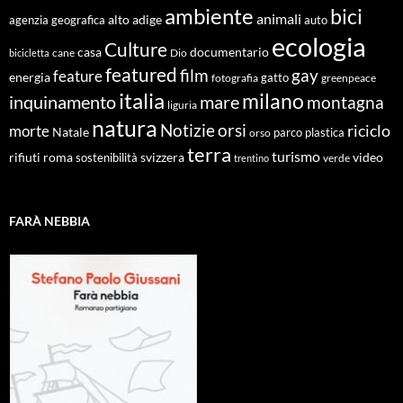
ambiente
bici
animali
alto adige
agenzia geografica
auto
ecologia
Culture
documentario
casa
cane
Dio
bicicletta
featured
film
gay
feature
energia
fotografia
gatto
greenpeace
italia
milano
inquinamento
mare
montagna
liguria
natura
Notizie
orsi
riciclo
morte
Natale
orso
parco
plastica
terra
turismo
roma
svizzera
video
rifiuti
sostenibilità
verde
trentino
FARÀ NEBBIA