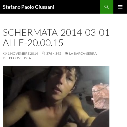
Vai
Cerca
Stefano Paolo Giussani
al
MENU
contenuto
PRINCI
SCHERMATA-2014-03-01-
ALLE-20.00.15
1 NOVEMBRE 2014
376 × 345
LA BARCA-SERRA
DELL’ECOVELISTA