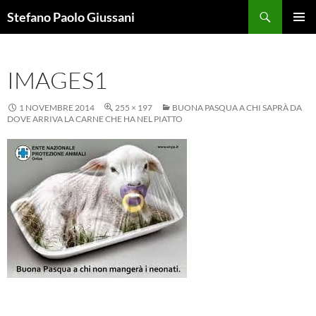
Vai
Cerca
Stefano Paolo Giussani
al
MENU
contenuto
PRINCI
IMAGES1
1 NOVEMBRE 2014
255 × 197
BUONA PASQUA A CHI SAPRÀ DA
DOVE ARRIVA LA CARNE CHE HA NEL PIATTO