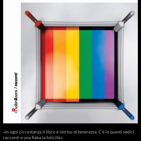
«In ogni circostanza il libro è intriso di tenerezza. C'è in questi sedici
racconti e una fiaba la felicità.»