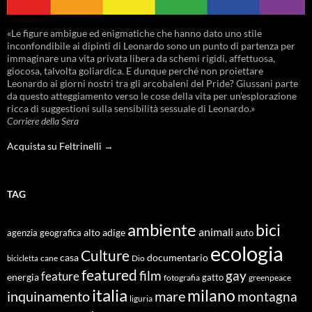
«Le figure ambigue ed enigmatiche che hanno dato uno stile
inconfondibile ai dipinti di Leonardo sono un punto di partenza per
immaginare una vita privata libera da schemi rigidi, affettuosa,
giocosa, talvolta goliardica. E dunque perché non proiettare
Leonardo ai giorni nostri tra gli arcobaleni del Pride? Giussani parte
da questo atteggiamento verso le cose della vita per un’esplorazione
ricca di suggestioni sulla sensibilità sessuale di Leonardo.»
Corriere della Sera
Acquista su Feltrinelli →
TAG
ambiente
bici
animali
alto adige
agenzia geografica
auto
ecologia
Culture
documentario
casa
cane
Dio
bicicletta
featured
film
gay
feature
energia
fotografia
gatto
greenpeace
italia
milano
inquinamento
mare
montagna
liguria