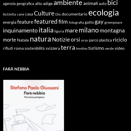
ambiente
bici
animali
alto adige
agenzia geografica
auto
ecologia
Culture
documentario
casa
cane
Dio
bicicletta
featured
film
gay
feature
energia
fotografia
gatto
greenpeace
italia
milano
inquinamento
mare
montagna
liguria
natura
Notizie
orsi
riciclo
morte
Natale
orso
parco
plastica
terra
turismo
roma
svizzera
video
rifiuti
sostenibilità
verde
trentino
FARÀ NEBBIA