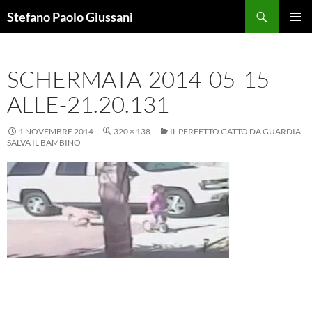
Vai
Cerca
Stefano Paolo Giussani
al
MENU
contenuto
PRINCI
SCHERMATA-2014-05-15-
ALLE-21.20.131
1 NOVEMBRE 2014
320 × 138
IL PERFETTO GATTO DA GUARDIA
SALVA IL BAMBINO