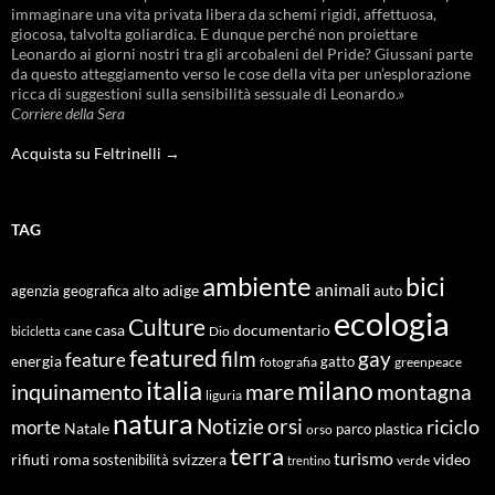
immaginare una vita privata libera da schemi rigidi, affettuosa,
giocosa, talvolta goliardica. E dunque perché non proiettare
Leonardo ai giorni nostri tra gli arcobaleni del Pride? Giussani parte
da questo atteggiamento verso le cose della vita per un’esplorazione
ricca di suggestioni sulla sensibilità sessuale di Leonardo.»
Corriere della Sera
Acquista su Feltrinelli →
TAG
ambiente
bici
animali
alto adige
agenzia geografica
auto
ecologia
Culture
documentario
casa
cane
Dio
bicicletta
featured
film
gay
feature
energia
fotografia
gatto
greenpeace
italia
milano
inquinamento
mare
montagna
liguria
natura
Notizie
orsi
riciclo
morte
Natale
orso
parco
plastica
terra
turismo
roma
svizzera
video
rifiuti
sostenibilità
verde
trentino