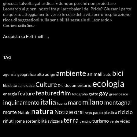
giocosa, talvolta goliardica. E dunque perché non proiettare
Leonardo ai giorni nostri tra gli arcobaleni del Pride? Giussani parte
da questo atteggiamento verso le cose della vita per un’esplorazione
ricca di suggestioni sulla sensibilità sessuale di Leonardo.»
Corriere della Sera
Acquista su Feltrinelli →
TAG
ambiente
bici
animali
alto adige
agenzia geografica
auto
ecologia
Culture
documentario
casa
cane
Dio
bicicletta
featured
film
gay
feature
energia
fotografia
gatto
greenpeace
italia
milano
inquinamento
mare
montagna
liguria
natura
Notizie
orsi
riciclo
morte
Natale
orso
parco
plastica
terra
turismo
roma
svizzera
video
rifiuti
sostenibilità
verde
trentino