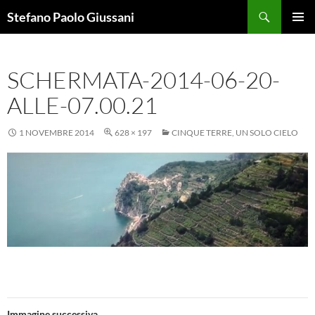
Vai
Cerca
Stefano Paolo Giussani
al
MENU
contenuto
PRINCI
SCHERMATA-2014-06-20-
ALLE-07.00.21
1 NOVEMBRE 2014
628 × 197
CINQUE TERRE, UN SOLO CIELO
Immagine successiva