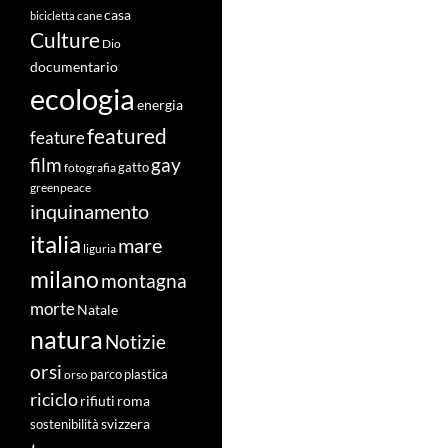
casa
cane
bicicletta
Culture
Dio
documentario
ecologia
energia
featured
feature
film
gay
fotografia
gatto
greenpeace
inquinamento
italia
mare
liguria
milano
montagna
morte
Natale
natura
Notizie
orsi
orso
parco
plastica
riciclo
roma
rifiuti
svizzera
sostenibilità