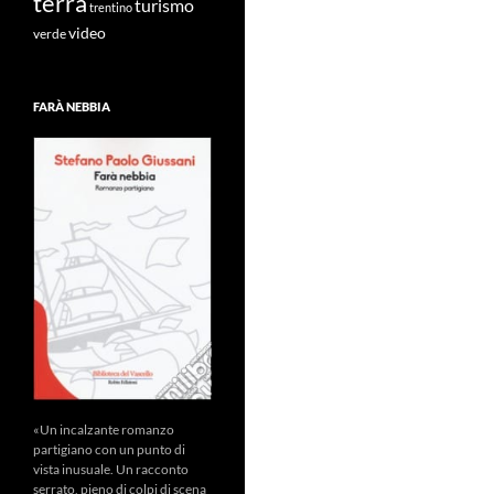
terra
turismo
trentino
video
verde
FARÀ NEBBIA
«Un incalzante romanzo
partigiano con un punto di
vista inusuale. Un racconto
serrato, pieno di colpi di scena