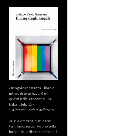
«In ogni circostanza il libro è
intriso di tenerezza. C'è in
questi sedici racconti e una
fiaba la felicità.»
"La lettura" Corriere della Sera
«C’è la vita vera, quella che
tanti omosessuali vivono sulla
loro pelle, la discriminazione, i