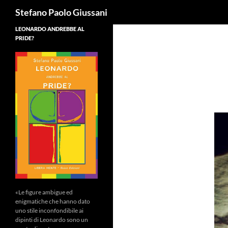
Cerca
Stefano Paolo Giussani
LEONARDO ANDREBBE AL
PRIDE?
«Le figure ambigue ed
enigmatiche che hanno dato
uno stile inconfondibile ai
dipinti di Leonardo sono un