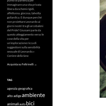
punto di partenza per
immaginare una vita privata
libera da schemi rigidi,
affettuosa, giocosa, talvolta
goliardica. E dunque perché
non proiettare Leonardo ai
giorni nostri tra gli arcobaleni
del Pride? Giussani parte da
questo atteggiamento verso le
cose della vita per
un’esplorazione ricca di
suggestioni sulla sensibilità
sessuale di Leonardo.»
Corriere della Sera
Acquista su Feltrinelli →
TAG
agenzia geografica
ambiente
alto adige
bici
animali
auto