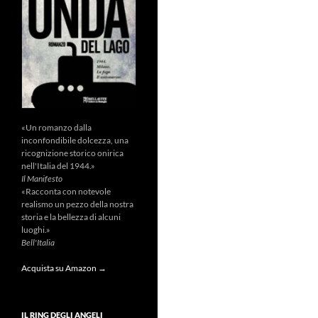
«Un romanzo dalla
inconfondibile dolcezza, una
ricognizione storico onirica
nell'Italia del 1944.»
Il Manifesto
«Racconta con notevole
realismo un pezzo della nostra
storia e la bellezza di alcuni
luoghi.»
Bell'Italia
Acquista su Amazon →
IL RING DEGLI ANGELI