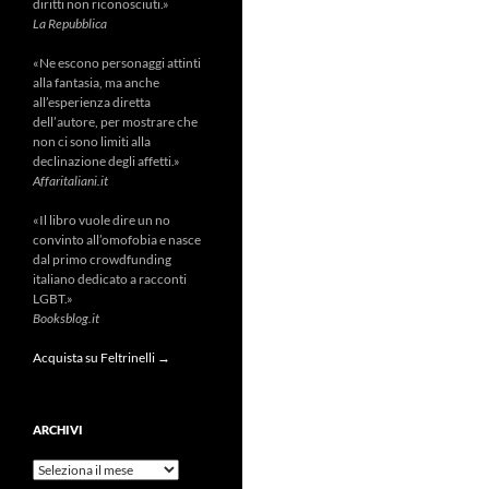
diritti non riconosciuti.»
La Repubblica
«Ne escono personaggi attinti
alla fantasia, ma anche
all’esperienza diretta
dell’autore, per mostrare che
non ci sono limiti alla
declinazione degli affetti.»
Affaritaliani.it
«Il libro vuole dire un no
convinto all’omofobia e nasce
dal primo crowdfunding
italiano dedicato a racconti
LGBT.»
Booksblog.it
Acquista su Feltrinelli →
ARCHIVI
Archivi