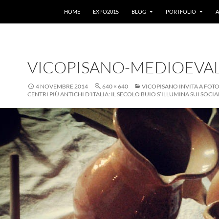
VAI AL CONTENUTO
HOME
EXPO2015
BLOG
PORTFOLIO
A
VICOPISANO-MEDIOEVAL
4 NOVEMBRE 2014
640 × 640
VICOPISANO INVITA A FOT
CENTRI PIÙ ANTICHI D’ITALIA: IL SECOLO BUIO S’ILLUMINA SUI SOCIA