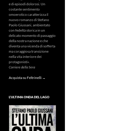
e di episodi dolorosi. Un
costante sentimento
omoerotico caratterizza il
nuovo romanzo di Stefano
Paolo Giussani, ambientato
con fedeltà storica in un
delicato momento di passaggio
della nostra nazione e che
diventa una vicenda di sofferta
ma coraggiosa transizione
nella vita interiore dei
protagonisti».
Corriere della Sera
Acquista su Feltrinelli →
L’ULTIMA ONDA DEL LAGO