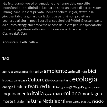
«Le figure ambigue ed enigmatiche che hanno dato uno stile
inconfondibile ai dipinti di Leonardo sono un punto di partenza per
immaginare una vita privata libera da schemi rigidi, affettuosa,
giocosa, talvolta goliardica. E dunque perché non proiettare
Leonardo ai giorni nostri tra gli arcobaleni del Pride? Giussani parte
da questo atteggiamento verso le cose della vita per un’esplorazione
ricca di suggestioni sulla sensibilità sessuale di Leonardo.»
Corriere della Sera
Acquista su Feltrinelli →
TAG
ambiente
bici
animali
alto adige
agenzia geografica
auto
ecologia
Culture
documentario
casa
cane
Dio
bicicletta
featured
film
gay
feature
energia
fotografia
gatto
greenpeace
italia
milano
inquinamento
mare
montagna
liguria
natura
Notizie
orsi
riciclo
morte
Natale
orso
parco
plastica