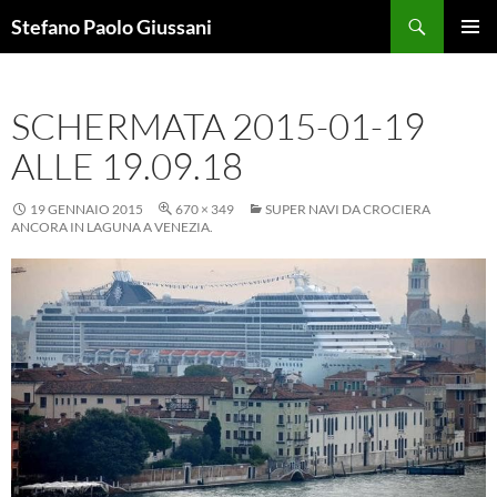
Vai
Cerca
Stefano Paolo Giussani
al
MENU
contenuto
PRINCI
SCHERMATA 2015-01-19
ALLE 19.09.18
19 GENNAIO 2015
670 × 349
SUPER NAVI DA CROCIERA
ANCORA IN LAGUNA A VENEZIA.