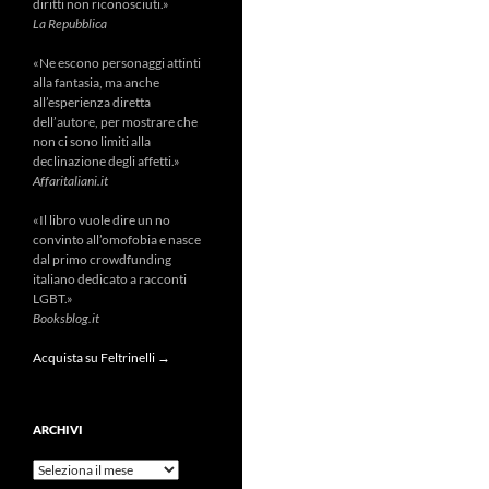
diritti non riconosciuti.»
La Repubblica
«Ne escono personaggi attinti
alla fantasia, ma anche
all’esperienza diretta
dell’autore, per mostrare che
non ci sono limiti alla
declinazione degli affetti.»
Affaritaliani.it
«Il libro vuole dire un no
convinto all’omofobia e nasce
dal primo crowdfunding
italiano dedicato a racconti
LGBT.»
Booksblog.it
Acquista su Feltrinelli →
ARCHIVI
Archivi