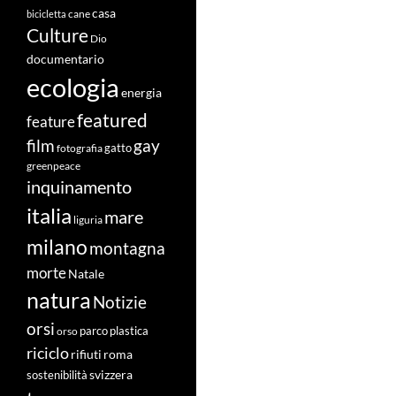
casa
cane
bicicletta
Culture
Dio
documentario
ecologia
energia
featured
feature
film
gay
fotografia
gatto
greenpeace
inquinamento
italia
mare
liguria
milano
montagna
morte
Natale
natura
Notizie
orsi
orso
parco
plastica
riciclo
roma
rifiuti
svizzera
sostenibilità