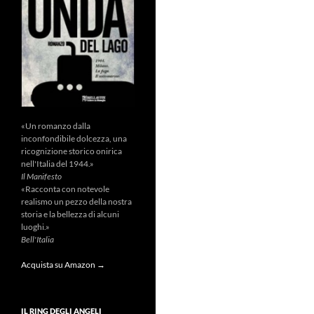
«Un romanzo dalla
inconfondibile dolcezza, una
ricognizione storico onirica
nell'Italia del 1944.»
Il Manifesto
«Racconta con notevole
realismo un pezzo della nostra
storia e la bellezza di alcuni
luoghi.»
Bell'Italia
Acquista su Amazon →
IL RING DEGLI ANGELI