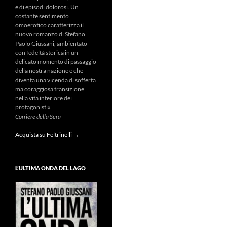
e di episodi dolorosi. Un
costante sentimento
omoerotico caratterizza il
nuovo romanzo di Stefano
Paolo Giussani, ambientato
con fedeltà storica in un
delicato momento di passaggio
della nostra nazione e che
diventa una vicenda di sofferta
ma coraggiosa transizione
nella vita interiore dei
protagonisti».
Corriere della Sera
Acquista su Feltrinelli →
L’ULTIMA ONDA DEL LAGO