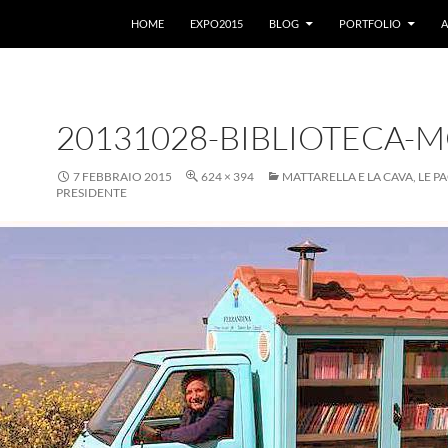
VAI AL CONTENUTO
HOME
EXPO2015
BLOG
PORTFOLIO
A
20131028-BIBLIOTECA-
7 FEBBRAIO 2015
624 × 394
MATTARELLA E LA CAVA, LE P
PRESIDENTE