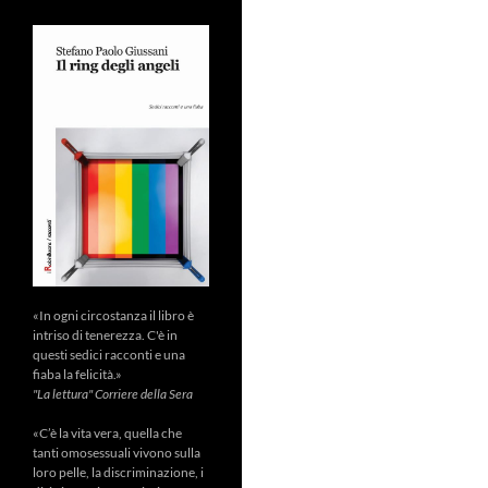
«In ogni circostanza il libro è
intriso di tenerezza. C'è in
questi sedici racconti e una
fiaba la felicità.»
"La lettura" Corriere della Sera
«C’è la vita vera, quella che
tanti omosessuali vivono sulla
loro pelle, la discriminazione, i