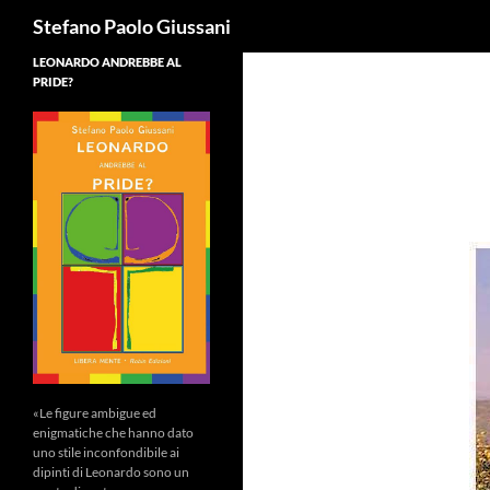
Cerca
Stefano Paolo Giussani
LEONARDO ANDREBBE AL
PRIDE?
«Le figure ambigue ed
enigmatiche che hanno dato
uno stile inconfondibile ai
dipinti di Leonardo sono un