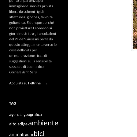
punto di partenza per
immaginare una vita privata
libera da schemi rigidi,
affettuosa, giocosa, talvolta
goliardica. E dunque perché
non proiettare Leonardo ai
giorni nostri tra gli arcobaleni
del Pride? Giussani parte da
questo atteggiamento verso le
cose della vita per
un’esplorazione ricca di
suggestioni sulla sensibilità
sessuale di Leonardo.»
Corriere della Sera
Acquista su Feltrinelli →
TAG
agenzia geografica
ambiente
alto adige
bici
animali
auto