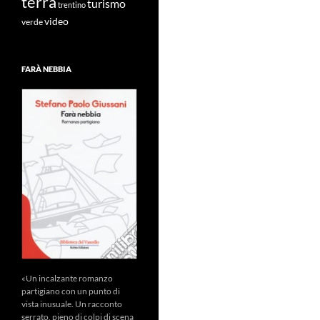
terra
turismo
trentino
video
verde
FARÀ NEBBIA
«Un incalzante romanzo
partigiano con un punto di
vista inusuale. Un racconto
serrato, pieno di colpi di scena