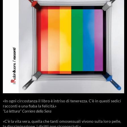
«In ogni circostanza il libro è intriso di tenerezza. C'è in questi sedici
racconti e una fiaba la felicità.»
"La lettura" Corriere della Sera
«C’è la vita vera, quella che tanti omosessuali vivono sulla loro pelle,
la discriminazione, i diritti non riconosciuti.»