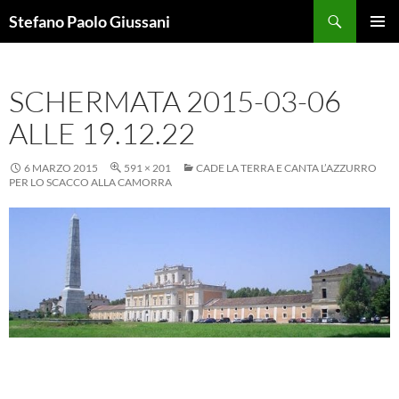
Vai
Cerca
Stefano Paolo Giussani
al
MENU
contenuto
PRINCI
SCHERMATA 2015-03-06
ALLE 19.12.22
6 MARZO 2015
591 × 201
CADE LA TERRA E CANTA L’AZZURRO
PER LO SCACCO ALLA CAMORRA