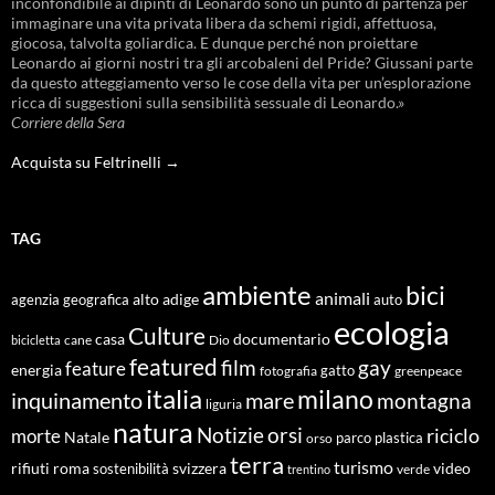
inconfondibile ai dipinti di Leonardo sono un punto di partenza per
immaginare una vita privata libera da schemi rigidi, affettuosa,
giocosa, talvolta goliardica. E dunque perché non proiettare
Leonardo ai giorni nostri tra gli arcobaleni del Pride? Giussani parte
da questo atteggiamento verso le cose della vita per un’esplorazione
ricca di suggestioni sulla sensibilità sessuale di Leonardo.»
Corriere della Sera
Acquista su Feltrinelli →
TAG
ambiente
bici
animali
alto adige
agenzia geografica
auto
ecologia
Culture
documentario
casa
cane
Dio
bicicletta
featured
film
gay
feature
energia
fotografia
gatto
greenpeace
italia
milano
inquinamento
mare
montagna
liguria
natura
Notizie
orsi
riciclo
morte
Natale
orso
parco
plastica
terra
turismo
roma
svizzera
video
rifiuti
sostenibilità
verde
trentino