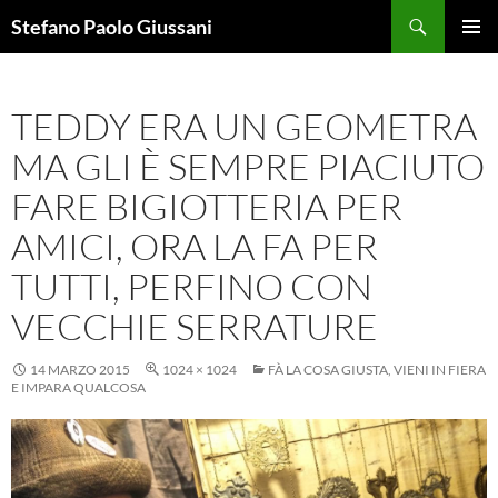
Vai
Cerca
Stefano Paolo Giussani
al
MENU
contenuto
PRINCI
TEDDY ERA UN GEOMETRA
MA GLI È SEMPRE PIACIUTO
FARE BIGIOTTERIA PER
AMICI, ORA LA FA PER
TUTTI, PERFINO CON
VECCHIE SERRATURE
14 MARZO 2015
1024 × 1024
FÀ LA COSA GIUSTA, VIENI IN FIERA
E IMPARA QUALCOSA