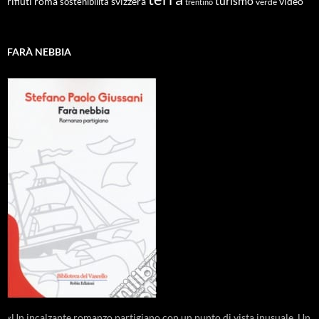
turismo
roma
svizzera
video
rifiuti
sostenibilità
verde
trentino
FARÀ NEBBIA
«Un incalzante romanzo partigiano con un punto di vista inusuale. Un