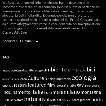
«Le figure ambigue ed enigmatiche che hanno dato uno stile
inconfondibile ai dipinti di Leonardo sono un punto di partenza per
immaginare una vita privata libera da schemi rigidi, affettuosa,
giocosa, talvolta goliardica. E dunque perché non proiettare
Leonardo ai giorni nostri tra gli arcobaleni del Pride? Giussani parte
da questo atteggiamento verso le cose della vita per un’esplorazione
ricca di suggestioni sulla sensibilità sessuale di Leonardo.»
Corriere della Sera
Acquista su Feltrinelli →
TAG
ambiente
bici
animali
alto adige
agenzia geografica
auto
ecologia
Culture
documentario
casa
cane
Dio
bicicletta
featured
film
gay
feature
energia
fotografia
gatto
greenpeace
italia
milano
inquinamento
mare
montagna
liguria
natura
Notizie
orsi
riciclo
morte
Natale
orso
parco
plastica
terra