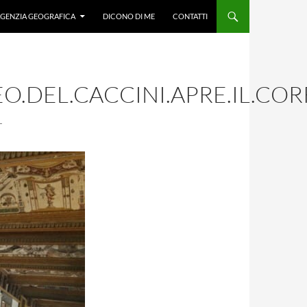
GENZIA GEOGRAFICA
DICONO DI ME
CONTATTI
O.DEL.CACCINI.APRE.IL.CO
L