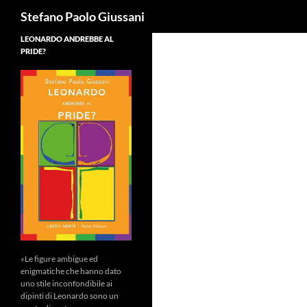
Cerca
Stefano Paolo Giussani
LEONARDO ANDREBBE AL
PRIDE?
«Le figure ambigue ed
enigmatiche che hanno dato
uno stile inconfondibile ai
dipinti di Leonardo sono un