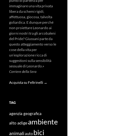
punto di partenza per
immaginare una vita privata
libera da schemi rigidi,
affettuosa, giocosa, talvolta
goliardica. E dunque perché
non proiettare Leonardo ai
giorni nostri tra gli arcobaleni
del Pride? Giussani parte da
questo atteggiamento verso le
cose della vita per
un’esplorazione ricca di
suggestioni sulla sensibilità
sessuale di Leonardo.»
Corriere della Sera
Acquista su Feltrinelli →
TAG
agenzia geografica
ambiente
alto adige
bici
animali
auto