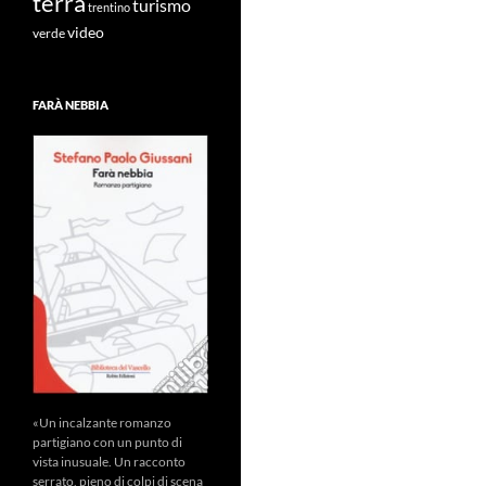
terra
turismo
trentino
video
verde
FARÀ NEBBIA
«Un incalzante romanzo
partigiano con un punto di
vista inusuale. Un racconto
serrato, pieno di colpi di scena