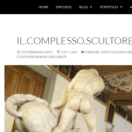
VAI AL CONTENUTO
HOME
EXPO2015
BLOG
PORTFOLIO
A
IL.COMPLESSO.SCULTORE
25 FEBBRAIO 2015
557 × 365
FIRENZE, FATTI UN GIRO NE
CONTEMPORANEO DELL’ARTE