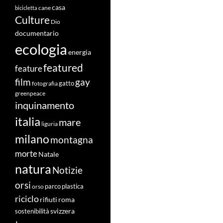
casa
cane
bicicletta
Culture
Dio
documentario
ecologia
energia
featured
feature
film
gay
fotografia
gatto
greenpeace
inquinamento
italia
mare
liguria
milano
montagna
morte
Natale
natura
Notizie
orsi
orso
parco
plastica
riciclo
roma
rifiuti
svizzera
sostenibilità