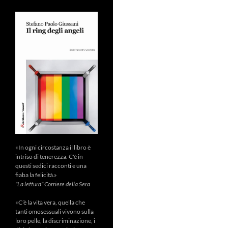
«In ogni circostanza il libro è
intriso di tenerezza. C'è in
questi sedici racconti e una
fiaba la felicità.»
"La lettura" Corriere della Sera
«C’è la vita vera, quella che
tanti omosessuali vivono sulla
loro pelle, la discriminazione, i