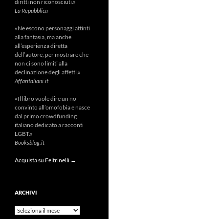
diritti non riconosciuti.»
La Repubblica
«Ne escono personaggi attinti
alla fantasia, ma anche
all’esperienza diretta
dell’autore, per mostrare che
non ci sono limiti alla
declinazione degli affetti.»
Affaritaliani.it
«Il libro vuole dire un no
convinto all’omofobia e nasce
dal primo crowdfunding
italiano dedicato a racconti
LGBT.»
Booksblog.it
Acquista su Feltrinelli →
ARCHIVI
Archivi