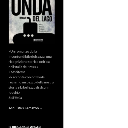
«Un romanzo dalla
inconfondibile dolcezza, una
ricognizione storico onirica
nell'Italia del 1944.»
Il Manifesto
«Racconta con notevole
realismo un pezzo della nostra
storia e la bellezza di alcuni
luoghi.»
Bell'Italia
Acquista su Amazon →
IL RING DEGLI ANGELI