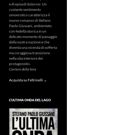
e di episodi dolorosi. Un
costante sentimento
omoerotico caratterizza il
nuovo romanzo di Stefano
Paolo Giussani, ambientato
con fedeltà storica in un
delicato momento di passaggio
della nostra nazione e che
diventa una vicenda di sofferta
ma coraggiosa transizione
nella vita interiore dei
protagonisti».
Corriere della Sera
Acquista su Feltrinelli →
L’ULTIMA ONDA DEL LAGO