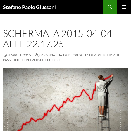
Vai
Cerca
Stefano Paolo Giussani
al
MENU
contenuto
PRINCI
SCHERMATA 2015-04-04
ALLE 22.17.25
4 APRILE 2015
842 × 436
LA DECRESCITA DI PEPE MUJICA: IL
PASSO INDIETRO VERSO IL FUTURO