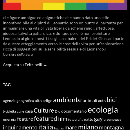
«Le figure ambigue ed enigmatiche che hanno dato uno stile
inconfondibile ai dipinti di Leonardo sono un punto di partenza per
immaginare una vita privata libera da schemi rigidi, affettuosa,
giocosa, talvolta goliardica. E dunque perché non proiettare
Leonardo ai giorni nostri tra gli arcobaleni del Pride? Giussani parte
da questo atteggiamento verso le cose della vita per un’esplorazione
ricca di suggestioni sulla sensibilità sessuale di Leonardo.»
Corriere della Sera
Acquista su Feltrinelli →
TAG
ambiente
bici
animali
alto adige
agenzia geografica
auto
ecologia
Culture
documentario
casa
cane
Dio
bicicletta
featured
film
gay
feature
energia
fotografia
gatto
greenpeace
italia
milano
inquinamento
mare
montagna
liguria