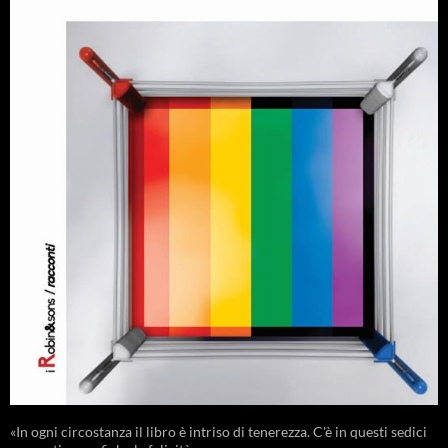
«In ogni circostanza il libro è intriso di tenerezza. C'è in questi sedici