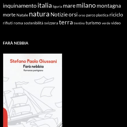
italia
milano
inquinamento
mare
montagna
liguria
natura
Notizie
orsi
riciclo
morte
Natale
orso
parco
plastica
terra
turismo
roma
svizzera
video
rifiuti
sostenibilità
verde
trentino
FARÀ NEBBIA