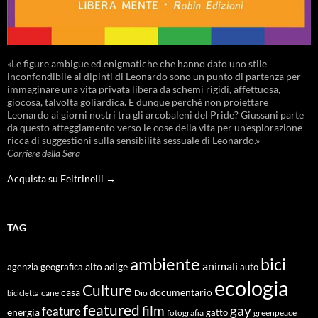
«Le figure ambigue ed enigmatiche che hanno dato uno stile
inconfondibile ai dipinti di Leonardo sono un punto di partenza per
immaginare una vita privata libera da schemi rigidi, affettuosa,
giocosa, talvolta goliardica. E dunque perché non proiettare
Leonardo ai giorni nostri tra gli arcobaleni del Pride? Giussani parte
da questo atteggiamento verso le cose della vita per un’esplorazione
ricca di suggestioni sulla sensibilità sessuale di Leonardo.»
Corriere della Sera
Acquista su Feltrinelli →
TAG
ambiente
bici
animali
alto adige
agenzia geografica
auto
ecologia
Culture
documentario
casa
cane
Dio
bicicletta
featured
film
gay
feature
energia
fotografia
gatto
greenpeace