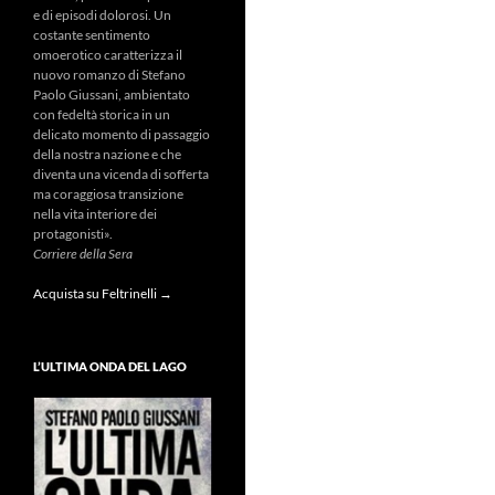
e di episodi dolorosi. Un
costante sentimento
omoerotico caratterizza il
nuovo romanzo di Stefano
Paolo Giussani, ambientato
con fedeltà storica in un
delicato momento di passaggio
della nostra nazione e che
diventa una vicenda di sofferta
ma coraggiosa transizione
nella vita interiore dei
protagonisti».
Corriere della Sera
Acquista su Feltrinelli →
L’ULTIMA ONDA DEL LAGO