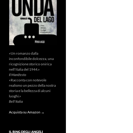
«Un romanzo dalla
inconfondibile dolcezza, una
ricognizione storico onirica
nell'Italia del 1944.»
Il Manifesto
«Racconta con notevole
realismo un pezzo della nostra
storia e la bellezza di alcuni
luoghi.»
Bell'Italia
Acquista su Amazon →
IL RING DEGLI ANGELI