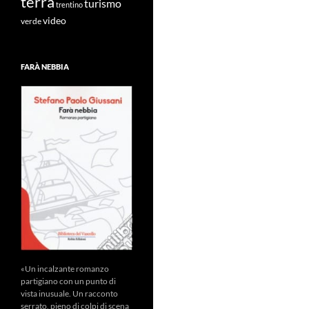
terra
turismo
trentino
video
verde
FARÀ NEBBIA
«Un incalzante romanzo
partigiano con un punto di
vista inusuale. Un racconto
serrato, pieno di colpi di scena