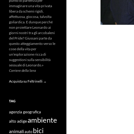
punto di partenza per
immaginare una vita privata
libera da schemi rigidi,
affettuosa, giocosa, talvolta
goliardica. E dunque perché
non proiettare Leonardo ai
giorni nostri tra gli arcobaleni
del Pride? Giussani parte da
questo atteggiamento verso le
cose della vita per
un’esplorazione ricca di
suggestioni sulla sensibilità
sessuale di Leonardo.»
Corriere della Sera
Acquista su Feltrinelli →
TAG
agenzia geografica
ambiente
alto adige
bici
animali
auto