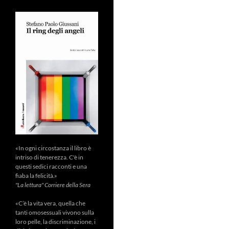
«In ogni circostanza il libro è
intriso di tenerezza. C'è in
questi sedici racconti e una
fiaba la felicità.»
"La lettura" Corriere della Sera
«C’è la vita vera, quella che
tanti omosessuali vivono sulla
loro pelle, la discriminazione, i