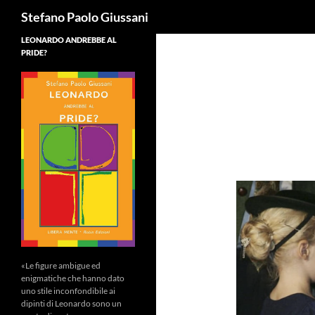
Cerca
Stefano Paolo Giussani
LEONARDO ANDREBBE AL
PRIDE?
«Le figure ambigue ed
enigmatiche che hanno dato
uno stile inconfondibile ai
dipinti di Leonardo sono un