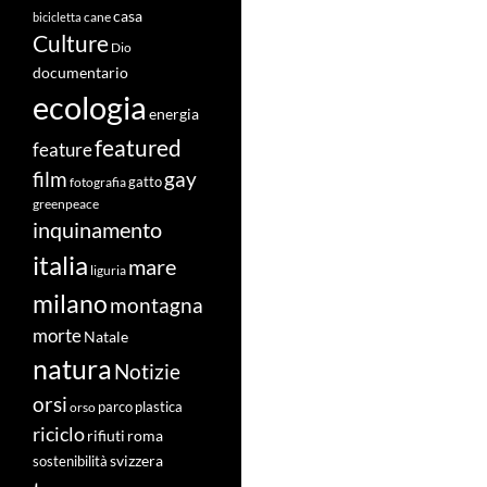
casa
cane
bicicletta
Culture
Dio
documentario
ecologia
energia
featured
feature
film
gay
fotografia
gatto
greenpeace
inquinamento
italia
mare
liguria
milano
montagna
morte
Natale
natura
Notizie
orsi
orso
parco
plastica
riciclo
roma
rifiuti
svizzera
sostenibilità