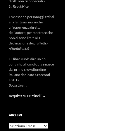
diritti non riconosciuti.»
La Repubblica
«Ne escono personaggi attinti
alla fantasia, ma anche
all’esperienza diretta
dell’autore, per mostrare che
non ci sono limiti alla
declinazione degli affetti.»
Affaritaliani.it
«Il libro vuole dire un no
convinto all’omofobia e nasce
dal primo crowdfunding
italiano dedicato a racconti
LGBT.»
Booksblog.it
Acquista su Feltrinelli →
ARCHIVI
Archivi