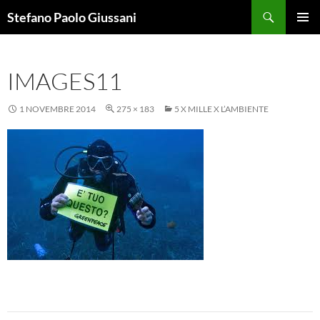
Vai
Cerca
Stefano Paolo Giussani
al
MENU
contenuto
PRINCI
IMAGES11
1 NOVEMBRE 2014
275 × 183
5 X MILLE X L’AMBIENTE