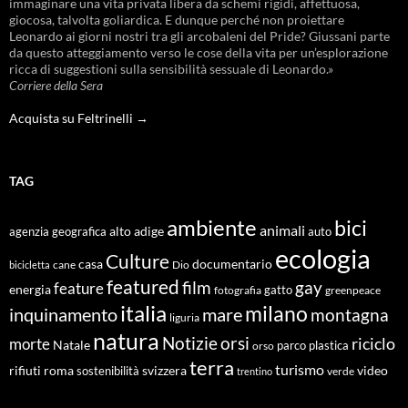
immaginare una vita privata libera da schemi rigidi, affettuosa,
giocosa, talvolta goliardica. E dunque perché non proiettare
Leonardo ai giorni nostri tra gli arcobaleni del Pride? Giussani parte
da questo atteggiamento verso le cose della vita per un’esplorazione
ricca di suggestioni sulla sensibilità sessuale di Leonardo.»
Corriere della Sera
Acquista su Feltrinelli →
TAG
ambiente
bici
animali
alto adige
agenzia geografica
auto
ecologia
Culture
documentario
casa
cane
Dio
bicicletta
featured
film
gay
feature
energia
fotografia
gatto
greenpeace
italia
milano
inquinamento
mare
montagna
liguria
natura
Notizie
orsi
riciclo
morte
Natale
orso
parco
plastica
terra
turismo
roma
svizzera
video
rifiuti
sostenibilità
verde
trentino