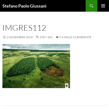
Vai
Cerca
Stefano Paolo Giussani
al
MENU
contenuto
PRINCI
IMGRES112
1 NOVEMBRE 2014
278 × 181
5 X MILLE X L’AMBIENTE