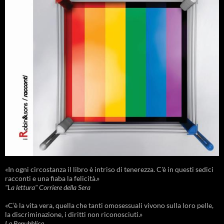
«In ogni circostanza il libro è intriso di tenerezza. C'è in questi sedici
racconti e una fiaba la felicità.»
"La lettura" Corriere della Sera
«C’è la vita vera, quella che tanti omosessuali vivono sulla loro pelle,
la discriminazione, i diritti non riconosciuti.»
La Repubblica