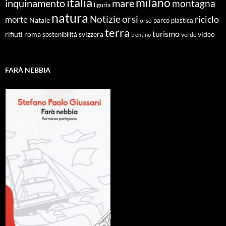
italia
milano
inquinamento
mare
montagna
liguria
natura
Notizie
orsi
riciclo
morte
Natale
orso
parco
plastica
terra
turismo
roma
svizzera
video
rifiuti
sostenibilità
verde
trentino
FARÀ NEBBIA