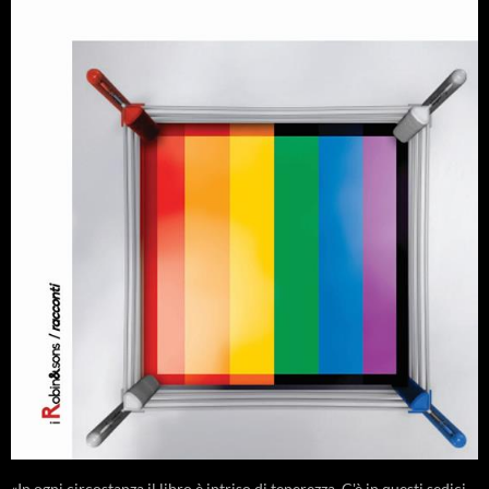
«In ogni circostanza il libro è intriso di tenerezza. C'è in questi sedici