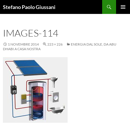
Vai
Cerca
Stefano Paolo Giussani
al
MENU
contenuto
PRINCI
IMAGES-114
1 NOVEMBRE 2014
223 × 226
ENERGIA DAL SOLE, DA ABU
DHABI A CASA NOSTRA