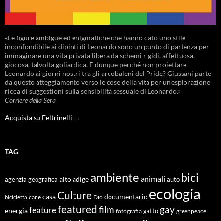
«Le figure ambigue ed enigmatiche che hanno dato uno stile
inconfondibile ai dipinti di Leonardo sono un punto di partenza per
immaginare una vita privata libera da schemi rigidi, affettuosa,
giocosa, talvolta goliardica. E dunque perché non proiettare
Leonardo ai giorni nostri tra gli arcobaleni del Pride? Giussani parte
da questo atteggiamento verso le cose della vita per un’esplorazione
ricca di suggestioni sulla sensibilità sessuale di Leonardo.»
Corriere della Sera
Acquista su Feltrinelli →
TAG
ambiente
bici
animali
alto adige
agenzia geografica
auto
ecologia
Culture
documentario
casa
cane
Dio
bicicletta
featured
film
gay
feature
energia
fotografia
gatto
greenpeace