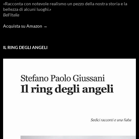
«Racconta con notevole realismo un pezzo della nostra storia e la
bellezza di alcuni luoghi.»
Bell'Italia
Acquista su Amazon →
IL RING DEGLI ANGELI