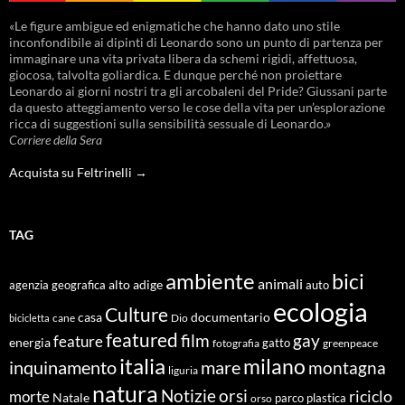
«Le figure ambigue ed enigmatiche che hanno dato uno stile
inconfondibile ai dipinti di Leonardo sono un punto di partenza per
immaginare una vita privata libera da schemi rigidi, affettuosa,
giocosa, talvolta goliardica. E dunque perché non proiettare
Leonardo ai giorni nostri tra gli arcobaleni del Pride? Giussani parte
da questo atteggiamento verso le cose della vita per un’esplorazione
ricca di suggestioni sulla sensibilità sessuale di Leonardo.»
Corriere della Sera
Acquista su Feltrinelli →
TAG
ambiente
bici
animali
alto adige
agenzia geografica
auto
ecologia
Culture
documentario
casa
cane
Dio
bicicletta
featured
film
gay
feature
energia
fotografia
gatto
greenpeace
italia
milano
inquinamento
mare
montagna
liguria
natura
Notizie
orsi
riciclo
morte
Natale
orso
parco
plastica