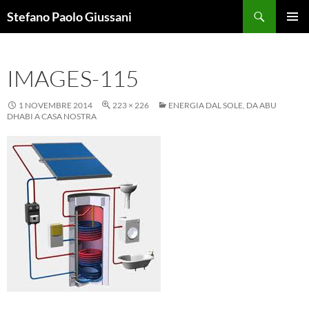
Vai
Cerca
Stefano Paolo Giussani
al
MENU
contenuto
PRINCI
IMAGES-115
1 NOVEMBRE 2014
223 × 226
ENERGIA DAL SOLE, DA ABU
DHABI A CASA NOSTRA