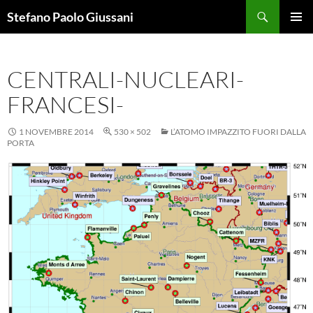
Vai
Cerca
Stefano Paolo Giussani
al
MENU
contenuto
PRINCI
CENTRALI-NUCLEARI-
FRANCESI-
1 NOVEMBRE 2014
530 × 502
L’ATOMO IMPAZZITO FUORI DALLA
PORTA