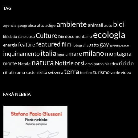
TAG
ambiente
bici
animali
alto adige
agenzia geografica
auto
ecologia
Culture
documentario
casa
cane
Dio
bicicletta
featured
film
gay
feature
energia
fotografia
gatto
greenpeace
italia
milano
inquinamento
mare
montagna
liguria
natura
Notizie
orsi
riciclo
morte
Natale
orso
parco
plastica
terra
turismo
roma
svizzera
video
rifiuti
sostenibilità
verde
trentino
FARÀ NEBBIA