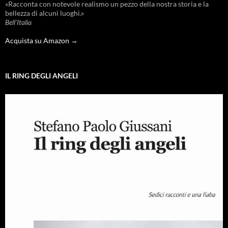
«Racconta con notevole realismo un pezzo della nostra storia e la
bellezza di alcuni luoghi.»
Bell'Italia
Acquista su Amazon →
IL RING DEGLI ANGELI