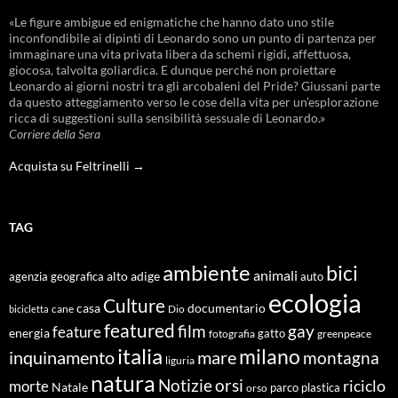
«Le figure ambigue ed enigmatiche che hanno dato uno stile
inconfondibile ai dipinti di Leonardo sono un punto di partenza per
immaginare una vita privata libera da schemi rigidi, affettuosa,
giocosa, talvolta goliardica. E dunque perché non proiettare
Leonardo ai giorni nostri tra gli arcobaleni del Pride? Giussani parte
da questo atteggiamento verso le cose della vita per un’esplorazione
ricca di suggestioni sulla sensibilità sessuale di Leonardo.»
Corriere della Sera
Acquista su Feltrinelli →
TAG
ambiente
bici
animali
alto adige
agenzia geografica
auto
ecologia
Culture
documentario
casa
cane
Dio
bicicletta
featured
film
gay
feature
energia
fotografia
gatto
greenpeace
italia
milano
inquinamento
mare
montagna
liguria
natura
Notizie
orsi
riciclo
morte
Natale
orso
parco
plastica