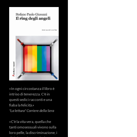
«In ogni circostanza il libro è
intriso di tenerezza. C'è in
questi sedici racconti e una
fiaba la felicità.»
"La lettura" Corriere della Sera
«C’è la vita vera, quella che
tanti omosessuali vivono sulla
loro pelle, la discriminazione, i