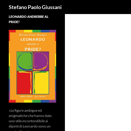
Cerca
Stefano Paolo Giussani
LEONARDO ANDREBBE AL
PRIDE?
«Le figure ambigue ed
enigmatiche che hanno dato
uno stile inconfondibile ai
dipinti di Leonardo sono un