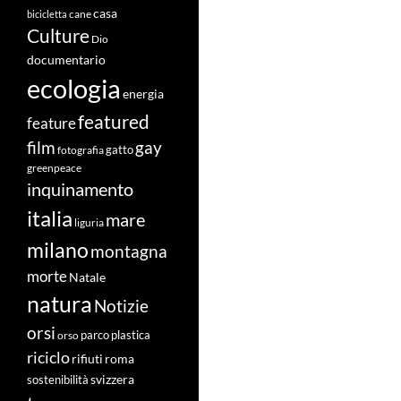
casa
cane
bicicletta
Culture
Dio
documentario
ecologia
energia
featured
feature
film
gay
fotografia
gatto
greenpeace
inquinamento
italia
mare
liguria
milano
montagna
morte
Natale
natura
Notizie
orsi
orso
parco
plastica
riciclo
roma
rifiuti
svizzera
sostenibilità