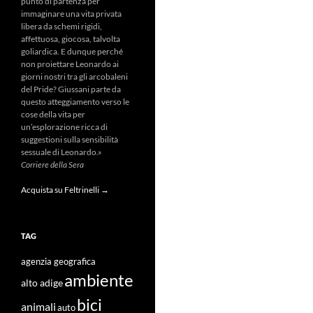
punto di partenza per
immaginare una vita privata
libera da schemi rigidi,
affettuosa, giocosa, talvolta
goliardica. E dunque perché
non proiettare Leonardo ai
giorni nostri tra gli arcobaleni
del Pride? Giussani parte da
questo atteggiamento verso le
cose della vita per
un’esplorazione ricca di
suggestioni sulla sensibilità
sessuale di Leonardo.»
Corriere della Sera
Acquista su Feltrinelli →
TAG
agenzia geografica
ambiente
alto adige
bici
animali
auto