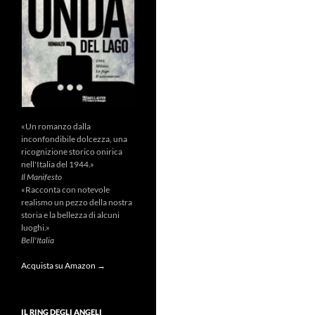
«Un romanzo dalla
inconfondibile dolcezza, una
ricognizione storico onirica
nell'Italia del 1944.»
Il Manifesto
«Racconta con notevole
realismo un pezzo della nostra
storia e la bellezza di alcuni
luoghi.»
Bell'Italia
Acquista su Amazon →
IL RING DEGLI ANGELI