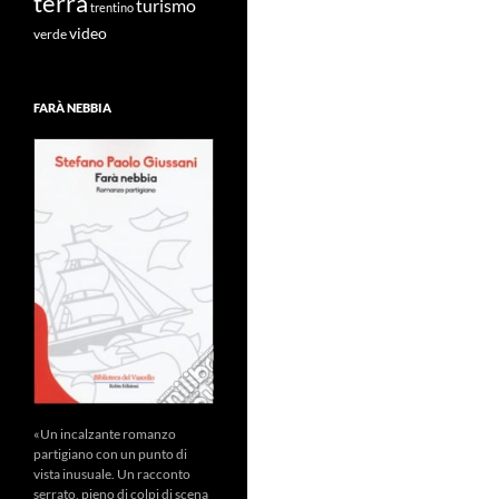
terra
turismo
trentino
video
verde
FARÀ NEBBIA
«Un incalzante romanzo
partigiano con un punto di
vista inusuale. Un racconto
serrato, pieno di colpi di scena