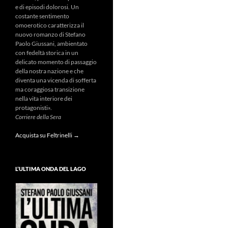
e di episodi dolorosi. Un
costante sentimento
omoerotico caratterizza il
nuovo romanzo di Stefano
Paolo Giussani, ambientato
con fedeltà storica in un
delicato momento di passaggio
della nostra nazione e che
diventa una vicenda di sofferta
ma coraggiosa transizione
nella vita interiore dei
protagonisti».
Corriere della Sera
Acquista su Feltrinelli →
L’ULTIMA ONDA DEL LAGO