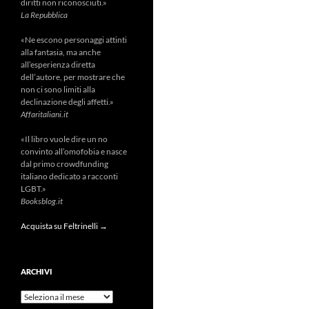
diritti non riconosciuti.»
La Repubblica
«Ne escono personaggi attinti
alla fantasia, ma anche
all’esperienza diretta
dell’autore, per mostrare che
non ci sono limiti alla
declinazione degli affetti.»
Affaritaliani.it
«Il libro vuole dire un no
convinto all’omofobia e nasce
dal primo crowdfunding
italiano dedicato a racconti
LGBT.»
Booksblog.it
Acquista su Feltrinelli →
ARCHIVI
Archivi