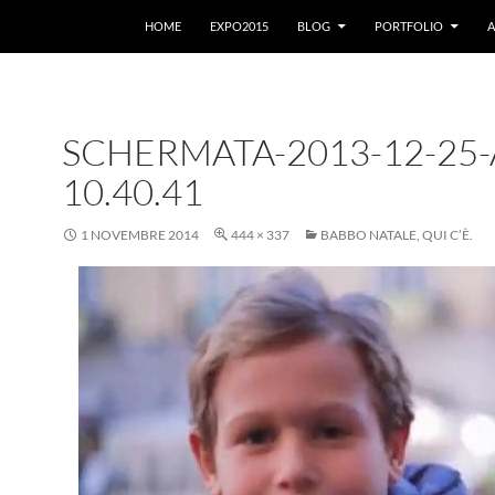
VAI AL CONTENUTO
HOME
EXPO2015
BLOG
PORTFOLIO
A
SCHERMATA-2013-12-25-
10.40.41
1 NOVEMBRE 2014
444 × 337
BABBO NATALE, QUI C’È.