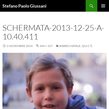
Vai
Cerca
Stefano Paolo Giussani
al
MENU
contenuto
PRINCI
SCHERMATA-2013-12-25-A-
10.40.411
1 NOVEMBRE 2014
444 × 337
BABBO NATALE, QUI C’È.