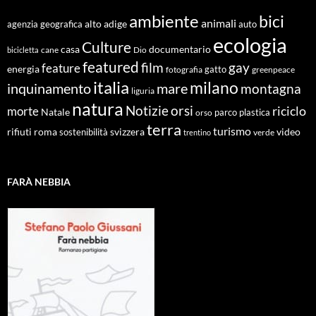
ambiente
bici
animali
alto adige
agenzia geografica
auto
ecologia
Culture
documentario
casa
cane
Dio
bicicletta
featured
film
gay
feature
energia
fotografia
gatto
greenpeace
italia
milano
inquinamento
mare
montagna
liguria
natura
Notizie
orsi
riciclo
morte
Natale
orso
parco
plastica
terra
turismo
roma
svizzera
video
rifiuti
sostenibilità
verde
trentino
FARÀ NEBBIA