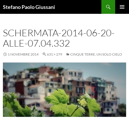
Vai
Cerca
Stefano Paolo Giussani
al
MENU
contenuto
PRINCI
SCHERMATA-2014-06-20-
ALLE-07.04.332
1 NOVEMBRE 2014
631 × 279
CINQUE TERRE, UN SOLO CIELO