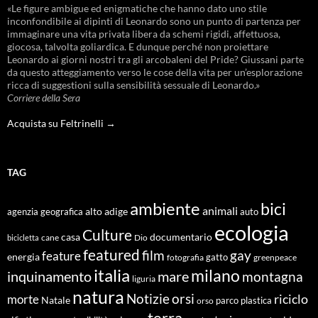
«Le figure ambigue ed enigmatiche che hanno dato uno stile
inconfondibile ai dipinti di Leonardo sono un punto di partenza per
immaginare una vita privata libera da schemi rigidi, affettuosa,
giocosa, talvolta goliardica. E dunque perché non proiettare
Leonardo ai giorni nostri tra gli arcobaleni del Pride? Giussani parte
da questo atteggiamento verso le cose della vita per un’esplorazione
ricca di suggestioni sulla sensibilità sessuale di Leonardo.»
Corriere della Sera
Acquista su Feltrinelli →
TAG
ambiente
bici
animali
alto adige
agenzia geografica
auto
ecologia
Culture
documentario
casa
cane
Dio
bicicletta
featured
film
gay
feature
energia
fotografia
gatto
greenpeace
italia
milano
inquinamento
mare
montagna
liguria
natura
Notizie
orsi
riciclo
morte
Natale
orso
parco
plastica
terra