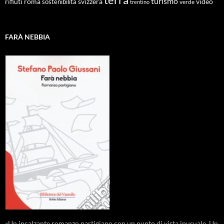
turismo
roma
svizzera
video
rifiuti
sostenibilità
verde
trentino
FARÀ NEBBIA
«Un incalzante romanzo partigiano con un punto di vista inusuale. Un