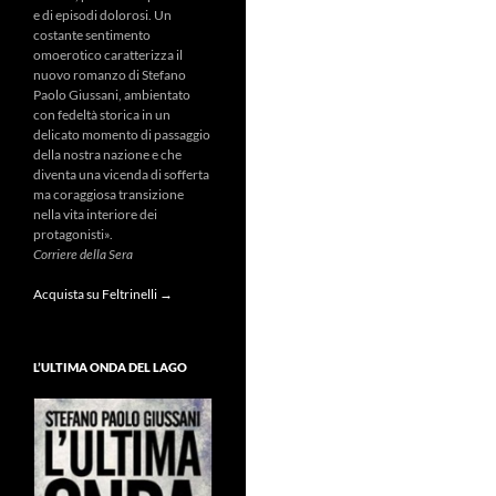
e di episodi dolorosi. Un
costante sentimento
omoerotico caratterizza il
nuovo romanzo di Stefano
Paolo Giussani, ambientato
con fedeltà storica in un
delicato momento di passaggio
della nostra nazione e che
diventa una vicenda di sofferta
ma coraggiosa transizione
nella vita interiore dei
protagonisti».
Corriere della Sera
Acquista su Feltrinelli →
L’ULTIMA ONDA DEL LAGO