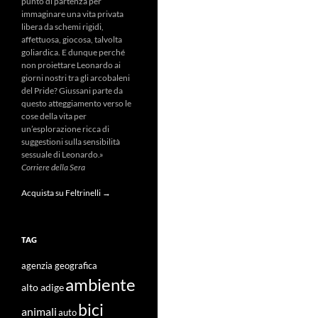
punto di partenza per
immaginare una vita privata
libera da schemi rigidi,
affettuosa, giocosa, talvolta
goliardica. E dunque perché
non proiettare Leonardo ai
giorni nostri tra gli arcobaleni
del Pride? Giussani parte da
questo atteggiamento verso le
cose della vita per
un’esplorazione ricca di
suggestioni sulla sensibilità
sessuale di Leonardo.»
Corriere della Sera
Acquista su Feltrinelli →
TAG
agenzia geografica
ambiente
alto adige
bici
animali
auto