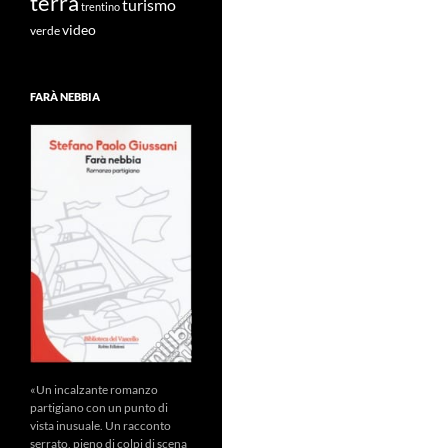
terra
turismo
trentino
video
verde
FARÀ NEBBIA
«Un incalzante romanzo
partigiano con un punto di
vista inusuale. Un racconto
serrato, pieno di colpi di scena