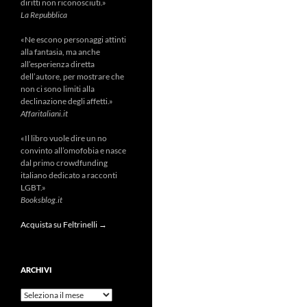
diritti non riconosciuti.»
La Repubblica
«Ne escono personaggi attinti
alla fantasia, ma anche
all’esperienza diretta
dell’autore, per mostrare che
non ci sono limiti alla
declinazione degli affetti.»
Affaritaliani.it
«Il libro vuole dire un no
convinto all’omofobia e nasce
dal primo crowdfunding
italiano dedicato a racconti
LGBT.»
Booksblog.it
Acquista su Feltrinelli →
ARCHIVI
Archivi