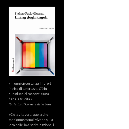
«In ogni circostanza il libro è
intriso di tenerezza. C'è in
questi sedici racconti e una
fiaba la felicità.»
"La lettura" Corriere della Sera
«C’è la vita vera, quella che
tanti omosessuali vivono sulla
loro pelle, la discriminazione, i