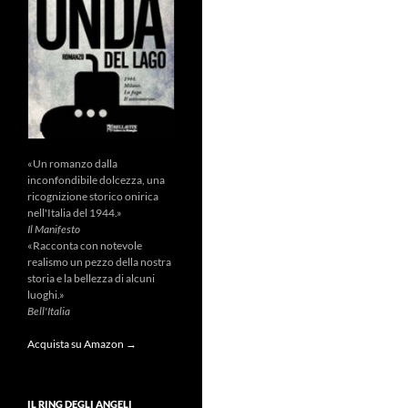
«Un romanzo dalla
inconfondibile dolcezza, una
ricognizione storico onirica
nell'Italia del 1944.»
Il Manifesto
«Racconta con notevole
realismo un pezzo della nostra
storia e la bellezza di alcuni
luoghi.»
Bell'Italia
Acquista su Amazon →
IL RING DEGLI ANGELI