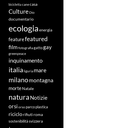
casa
cane
bicicletta
Culture
Dio
documentario
ecologia
energia
featured
feature
film
gay
fotografia
gatto
greenpeace
inquinamento
italia
mare
liguria
milano
montagna
morte
Natale
natura
Notizie
orsi
orso
parco
plastica
riciclo
roma
rifiuti
svizzera
sostenibilità