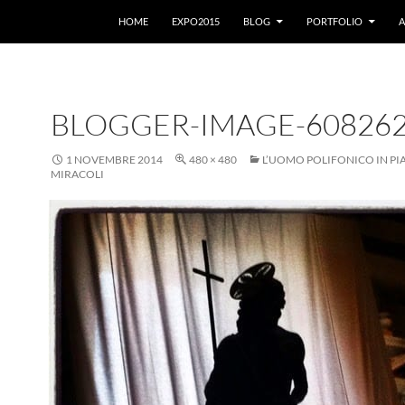
VAI AL CONTENUTO
HOME
EXPO2015
BLOG
PORTFOLIO
A
BLOGGER-IMAGE-60826
1 NOVEMBRE 2014
480 × 480
L’UOMO POLIFONICO IN PIA
MIRACOLI