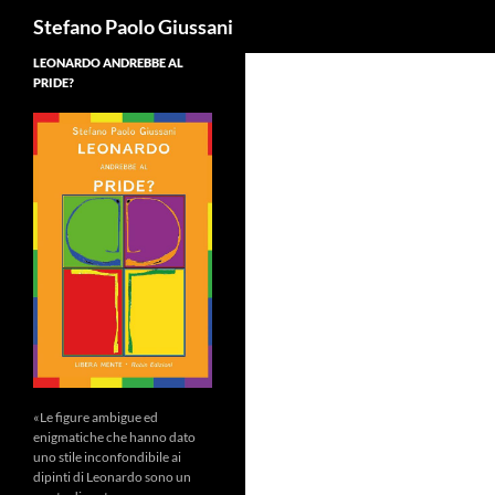
Cerca
Stefano Paolo Giussani
LEONARDO ANDREBBE AL
PRIDE?
«Le figure ambigue ed
enigmatiche che hanno dato
uno stile inconfondibile ai
dipinti di Leonardo sono un