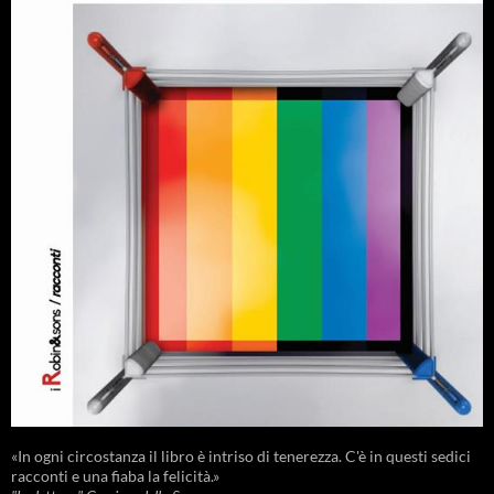
«In ogni circostanza il libro è intriso di tenerezza. C'è in questi sedici
racconti e una fiaba la felicità.»