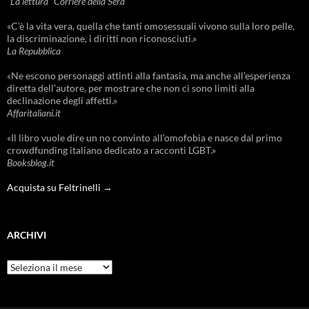
"La lettura" Corriere della Sera
«C’è la vita vera, quella che tanti omosessuali vivono sulla loro pelle,
la discriminazione, i diritti non riconosciuti.»
La Repubblica
«Ne escono personaggi attinti alla fantasia, ma anche all’esperienza
diretta dell’autore, per mostrare che non ci sono limiti alla
declinazione degli affetti.»
Affaritaliani.it
«Il libro vuole dire un no convinto all’omofobia e nasce dal primo
crowdfunding italiano dedicato a racconti LGBT.»
Booksblog.it
Acquista su Feltrinelli →
ARCHIVI
Archivi