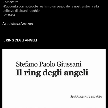
Il Manifesto
«Racconta con notevole realismo un pezzo della nostra storia e la
bellezza di alcuni luoghi.»
Bell'Italia
Acquista su Amazon →
IL RING DEGLI ANGELI