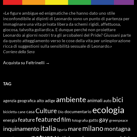
«Le figure ambigue ed enigmatiche che hanno dato uno stile
inconfondibile ai dipinti di Leonardo sono un punto di partenza per
immaginare una vita privata libera da schemi rigidi, affettuosa,
giocosa, talvolta goliardica. E dunque perché non proiettare
Leonardo ai giorni nostri tra gli arcobaleni del Pride? Giussani parte
da questo atteggiamento verso le cose della vita per un’esplorazione
ricca di suggestioni sulla sensibilità sessuale di Leonardo.»
Corriere della Sera
Acquista su Feltrinelli →
TAG
ambiente
bici
animali
alto adige
agenzia geografica
auto
ecologia
Culture
documentario
casa
cane
Dio
bicicletta
featured
film
gay
feature
energia
fotografia
gatto
greenpeace
italia
milano
inquinamento
mare
montagna
liguria