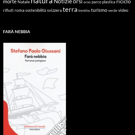
natura
Notizie
orsi
riciclo
morte
Natale
orso
parco
plastica
terra
turismo
roma
svizzera
video
rifiuti
sostenibilità
verde
trentino
FARÀ NEBBIA