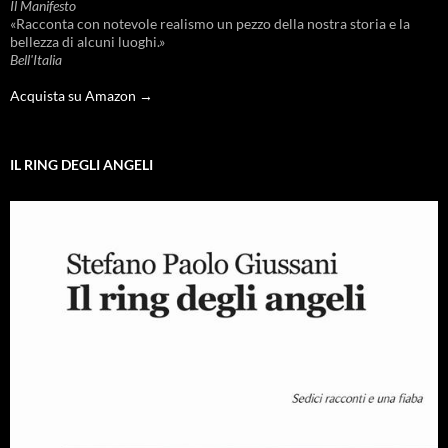
Il Manifesto
«Racconta con notevole realismo un pezzo della nostra storia e la
bellezza di alcuni luoghi.»
Bell'Italia
Acquista su Amazon →
IL RING DEGLI ANGELI