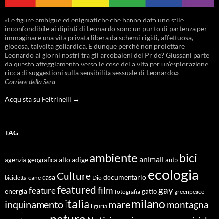
«Le figure ambigue ed enigmatiche che hanno dato uno stile
inconfondibile ai dipinti di Leonardo sono un punto di partenza per
immaginare una vita privata libera da schemi rigidi, affettuosa,
giocosa, talvolta goliardica. E dunque perché non proiettare
Leonardo ai giorni nostri tra gli arcobaleni del Pride? Giussani parte
da questo atteggiamento verso le cose della vita per un’esplorazione
ricca di suggestioni sulla sensibilità sessuale di Leonardo.»
Corriere della Sera
Acquista su Feltrinelli →
TAG
ambiente
bici
animali
alto adige
agenzia geografica
auto
ecologia
Culture
documentario
casa
cane
Dio
bicicletta
featured
film
gay
feature
energia
fotografia
gatto
greenpeace
italia
milano
inquinamento
mare
montagna
liguria
natura