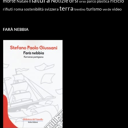
Notizie
orsi
riciclo
morte
Natale
orso
parco
plastica
terra
turismo
roma
svizzera
video
rifiuti
sostenibilità
verde
trentino
FARÀ NEBBIA