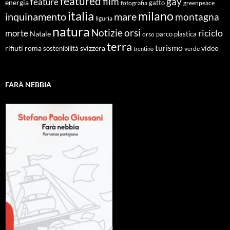
featured
film
gay
feature
energia
fotografia
gatto
greenpeace
italia
milano
inquinamento
mare
montagna
liguria
natura
Notizie
orsi
riciclo
morte
Natale
orso
parco
plastica
terra
turismo
roma
svizzera
video
rifiuti
sostenibilità
verde
trentino
FARÀ NEBBIA