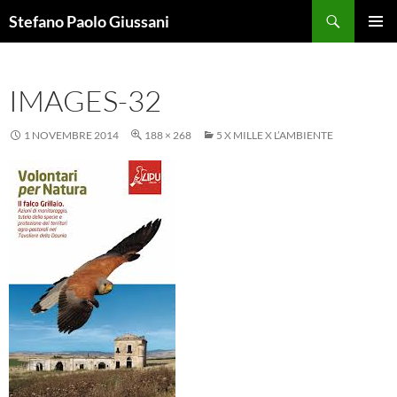
Vai
Cerca
Stefano Paolo Giussani
al
MENU
contenuto
PRINCI
IMAGES-32
1 NOVEMBRE 2014
188 × 268
5 X MILLE X L’AMBIENTE