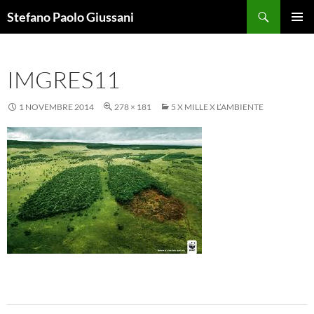
Vai
Cerca
Stefano Paolo Giussani
al
MENU
contenuto
PRINCI
IMGRES11
1 NOVEMBRE 2014
278 × 181
5 X MILLE X L’AMBIENTE