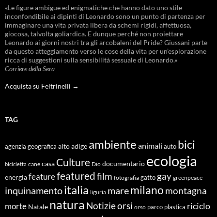
«Le figure ambigue ed enigmatiche che hanno dato uno stile
inconfondibile ai dipinti di Leonardo sono un punto di partenza per
immaginare una vita privata libera da schemi rigidi, affettuosa,
giocosa, talvolta goliardica. E dunque perché non proiettare
Leonardo ai giorni nostri tra gli arcobaleni del Pride? Giussani parte
da questo atteggiamento verso le cose della vita per un’esplorazione
ricca di suggestioni sulla sensibilità sessuale di Leonardo.»
Corriere della Sera
Acquista su Feltrinelli →
TAG
ambiente
bici
animali
alto adige
agenzia geografica
auto
ecologia
Culture
documentario
casa
cane
Dio
bicicletta
featured
film
gay
feature
energia
fotografia
gatto
greenpeace
italia
milano
inquinamento
mare
montagna
liguria
natura
Notizie
orsi
riciclo
morte
Natale
orso
parco
plastica