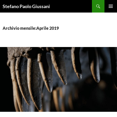
Vai
Cerca
Stefano Paolo Giussani
al
MENU
contenuto
PRINCI
Archivio mensile:Aprile 2019