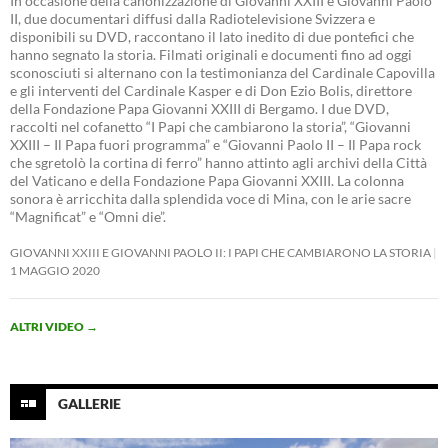
In occasione della canonizzazione di Giovanni XXIII e Giovanni Paolo
II, due documentari diffusi dalla Radiotelevisione Svizzera e
disponibili su DVD, raccontano il lato inedito di due pontefici che
hanno segnato la storia. Filmati originali e documenti fino ad oggi
sconosciuti si alternano con la testimonianza del Cardinale Capovilla
e gli interventi del Cardinale Kasper e di Don Ezio Bolis, direttore
della Fondazione Papa Giovanni XXIII di Bergamo. I due DVD,
raccolti nel cofanetto “I Papi che cambiarono la storia”, “Giovanni
XXIII – Il Papa fuori programma” e “Giovanni Paolo II – Il Papa rock
che sgretolò la cortina di ferro” hanno attinto agli archivi della Città
del Vaticano e della Fondazione Papa Giovanni XXIII. La colonna
sonora è arricchita dalla splendida voce di Mina, con le arie sacre
“Magnificat” e “Omni die”.
GIOVANNI XXIII E GIOVANNI PAOLO II: I PAPI CHE CAMBIARONO LA STORIA
1 MAGGIO 2020
ALTRI VIDEO
→
GALLERIE