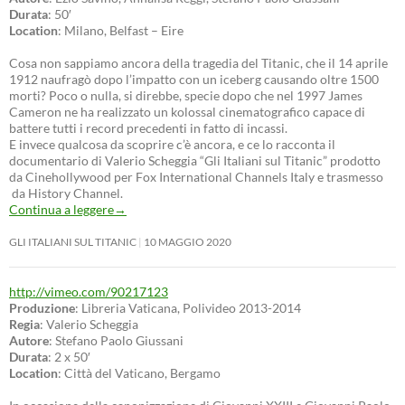
Durata
: 50′
Location
: Milano, Belfast – Eire
Cosa non sappiamo ancora della tragedia del Titanic, che il 14 aprile
1912 naufragò dopo l’impatto con un iceberg causando oltre 1500
morti? Poco o nulla, si direbbe, specie dopo che nel 1997 James
Cameron ne ha realizzato un kolossal cinematografico capace di
battere tutti i record precedenti in fatto di incassi.
E invece qualcosa da scoprire c’è ancora, e ce lo racconta il
documentario di Valerio Scheggia “Gli Italiani sul Titanic” prodotto
da Cinehollywood per Fox International Channels Italy e trasmesso
da History Channel.
Continua a leggere
→
GLI ITALIANI SUL TITANIC
10 MAGGIO 2020
http://vimeo.com/90217123
Produzione
: Libreria Vaticana, Polivideo 2013-2014
Regia
: Valerio Scheggia
Autore
: Stefano Paolo Giussani
Durata
: 2 x 50′
Location
: Città del Vaticano, Bergamo