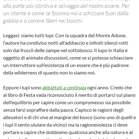
alla parte più istintiva e selvaggia del nostro essere. Per
un istante è come se fossimo noi a schizzare fuori dalla
gabbia e a correre liberi nei boschi.
Leggasi: siamo tutti lupi. Con la squadra del Monte Adone,
l’autore ha condiviso notti all’addiaccio e infiniti silenzi rotti
solo dai fruscii delle zampe nel sottobosco. Il lupo in Italia è
oggetto di animate discussioni, come se si potesse schiacciare
un interruttore sull’esistenza di un essere che è più padrone
della wilderness di quanto non lo siamo noi.
Eppure i lupi sono
abbattuti a centinaia
ogni anno. Credo che
al libro di Festa vada riconosciuto il merito di portarci sul piano
dell’equilibrio per capire come un compromesso sia possibile
senza farsi sopraffare dalla paura. Capisco le ragioni degli
allevatori e di chi vive al margine del bosco (sono uno di quelli e
i lupi li sento ululare da vicino) ma la ragionevolezza ci deve
portare a capire che dobbiamo qualcosa anche alla natura e al