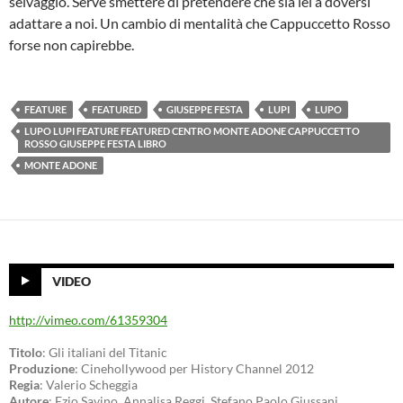
selvaggio. Serve smettere di pretendere che sia lei a doversi
adattare a noi. Un cambio di mentalità che Cappuccetto Rosso
forse non capirebbe.
FEATURE
FEATURED
GIUSEPPE FESTA
LUPI
LUPO
LUPO LUPI FEATURE FEATURED CENTRO MONTE ADONE CAPPUCCETTO
ROSSO GIUSEPPE FESTA LIBRO
MONTE ADONE
VIDEO
http://vimeo.com/61359304
Titolo
: Gli italiani del Titanic
Produzione
: Cinehollywood per History Channel 2012
Regia
: Valerio Scheggia
Autore
: Ezio Savino, Annalisa Reggi, Stefano Paolo Giussani