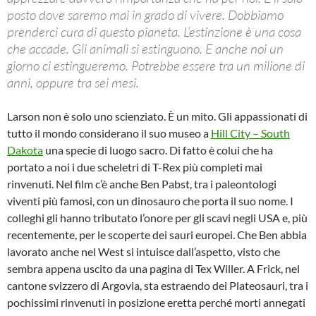
posto dove saremo mai in grado di vivere. Dobbiamo
prenderci cura di questo pianeta. L’estinzione è una cosa
che accade. Gli animali si estinguono. E anche noi un
giorno ci estingueremo. Potrebbe essere tra un milione di
anni, oppure tra sei mesi.
Larson non è solo uno scienziato. È un mito. Gli appassionati di
tutto il mondo considerano il suo museo a
Hill City – South
Dakota
una specie di luogo sacro. Di fatto è colui che ha
portato a noi i due scheletri di T-Rex più completi mai
rinvenuti. Nel film c’è anche Ben Pabst, tra i paleontologi
viventi più famosi, con un dinosauro che porta il suo nome. I
colleghi gli hanno tributato l’onore per gli scavi negli USA e, più
recentemente, per le scoperte dei sauri europei. Che Ben abbia
lavorato anche nel West si intuisce dall’aspetto, visto che
sembra appena uscito da una pagina di Tex Willer. A Frick, nel
cantone svizzero di Argovia, sta estraendo dei Plateosauri, tra i
pochissimi rinvenuti in posizione eretta perché morti annegati