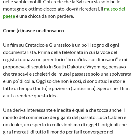
nelle sabbie mobili. Chi crede che la Svizzera sia solo belle
montagne e ottimo cioccolato, dovrà ricredersi, il
museo del
paese
è una chicca da non perdere.
Come (ri)nasce un dinosauro
Un film su Cretacico e Giurassico è un po’ il sogno di ogni
documentarista. Prima della telefonata in cui la voce del
regista tuonava un perentorio “ho un’idea sui dinosauri” e mi
proponeva di seguirlo in South Dakota e Wyoming, pensavo
che tra scavi e scheletri dei musei passasse solo una spolverata
e un po’ di colla. Oggi so che non è così, ci sono studi e storie
fatte di tempo (tanto) e pazienza (tantissima). Spero che il film
aiuti a rendere questa idea.
Una deriva interessante e inedita è quella che tocca anche il
mondo del commercio dei giganti del passato. Luca Cableri è
un dealer, un esperto in collezionismo di oggetti originali che
gira i mercati di tutto il mondo per farli convergere nel