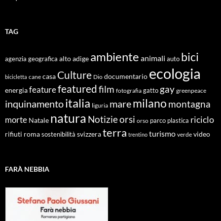
TAG
ambiente
bici
animali
alto adige
agenzia geografica
auto
ecologia
Culture
documentario
casa
cane
Dio
bicicletta
featured
film
gay
feature
energia
fotografia
gatto
greenpeace
italia
milano
inquinamento
mare
montagna
liguria
natura
Notizie
orsi
riciclo
morte
Natale
orso
parco
plastica
terra
turismo
roma
svizzera
video
rifiuti
sostenibilità
verde
trentino
FARÀ NEBBIA