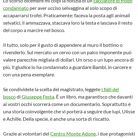
Lo scorso dicembre mi colpì la notizia di un
cacciatore di frodo
condannato
per aver ucciso selvaggina al solo scopo di
accaparrarsi trofei. Praticamente: faceva la posta agli animali
selvatici, li ammazzava, staccava loro la testa e lasciava il resto
del corpo a marcire nel bosco.
Il tutto, solo per il gusto di appendere al muro il bottino o
rivenderlo. Sul mercato un cervo con un palco imponente può
valere parecchie migliaia di dollari. Un orso o un lupo ancora di
più. Il giudice lo ha condannato a guardare Bambi, in carcere e
con una pena esemplare.
Se condividete la scelta del magistrato, leggete
I figli del
bosco
di
Giuseppe Festa
. È un libro, ma garantisco che davanti
ai vostri occhi scorrerà come un documentario. Soprattutto è
una storia coinvolgente che vi porterà a seguire due lupi, Ulisse
e Achille. Della specie, è anche una sorta di riscatto.
Grazie ai volontari del
Centro Monte Adone
, i due protagonisti