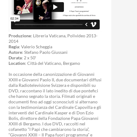
Produzione
: Libreria Vaticana, Polivideo 2013-
2014
Regia
: Valerio Scheggia
Autore
: Stefano Paolo Giussani
Durata
: 2 x 50′
Location
: Città del Vaticano, Bergamo
In occasione della canonizzazione di Giovanni
XXIII e Giovanni Paolo II, due documentari diffusi
dalla Radiotelevisione Svizzera e disponibili su
DVD, raccontano il lato inedito di due pontefici
che hanno segnato la storia. Filmati originali e
documenti fino ad oggi sconosciuti si alternano
con la testimonianza del Cardinale Capovilla e gli
interventi del Cardinale Kasper e di Don Ezio
Bolis, direttore della Fondazione Papa Giovanni
XXIII di Bergamo. I due DVD, raccolti nel
cofanetto “I Papi che cambiarono la storia”,
“Giovanni XXIII – Il Papa fuori programma” e