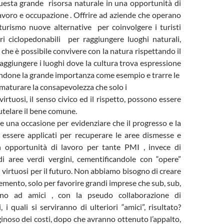
uesta grande risorsa naturale in una opportunità di
lavoro e occupazione . Offrire ad aziende che operano
 turismo nuove alternative per coinvolgere i turisti
ari ciclopedonabili per raggiungere luoghi naturali,
che è possibile convivere con la natura rispettando il
 raggiungere i luoghi dove la cultura trova espressione
andone la grande importanza come esempio e trarre le
maturare la consapevolezza che solo i
rtuosi, il senso civico ed il rispetto, possono essere
tutelare il bene comune.
 una occasione per evidenziare che il progresso e la
 essere applicati per recuperare le aree dismesse e
n opportunità di lavoro per tante PMI , invece di
ndi aree verdi vergini, cementificandole con “opere”
i virtuosi per il futuro. Non abbiamo bisogno di creare
emento, solo per favorire grandi imprese che sub, sub,
nno ad amici , con la pseudo collaborazione di
i, i quali si serviranno di ulteriori “amici”, risultato?
inoso dei costi, dopo che avranno ottenuto l’appalto,