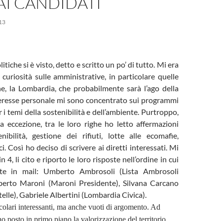
AI CANDIDATI
13
litiche si è visto, detto e scritto un po’ di tutto. Mi era
curiosità sulle amministrative, in particolare quelle
ne, la Lombardia, che probabilmente sarà l’ago della
nteresse personale mi sono concentrato sui programmi
 i temi della sostenibilità e dell’ambiente. Purtroppo,
a eccezione, tra le loro righe ho letto affermazioni
ibilità, gestione dei rifiuti, lotte alle ecomafie,
i. Così ho deciso di scrivere ai diretti interessati. Mi
 4, li cito e riporto le loro risposte nell’ordine in cui
te in mail: Umberto Ambrosoli (Lista Ambrosoli
berto Maroni (Maroni Presidente), Silvana Carcano
lle), Gabriele Albertini (Lombardia Civica).
colari interessanti, ma anche vuoti di argomento. Ad
o posto in primo piano la valorizzazione del territorio,