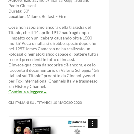
Autore
: Ezio Savino, Annalisa Reggi, Stefano
Paolo Giussani
Durata
: 50′
Location
: Milano, Belfast – Eire
Cosa non sappiamo ancora della tragedia del
Titanic, che il 14 aprile 1912 naufragò dopo
l’impatto con un iceberg causando oltre 1500
morti? Poco o nulla, si direbbe, specie dopo che
nel 1997 James Cameron ne ha realizzato un
kolossal cinematografico capace di battere tutti i
record precedenti in fatto di incassi.
E invece qualcosa da scoprire c’è ancora, e ce lo
racconta il documentario di Valerio Scheggia “Gli
Italiani sul Titanic” prodotto da Cinehollywood
per Fox International Channels Italy e trasmesso
da History Channel.
Continua a leggere
→
GLI ITALIANI SUL TITANIC
10 MAGGIO 2020