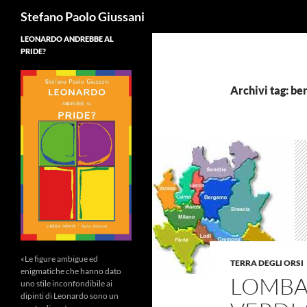
Cerca
Stefano Paolo Giussani
LEONARDO ANDREBBE AL
PRIDE?
Archivi tag: be
«Le figure ambigue ed
TERRA DEGLI ORSI
enigmatiche che hanno dato
LOMBA
uno stile inconfondibile ai
dipinti di Leonardo sono un