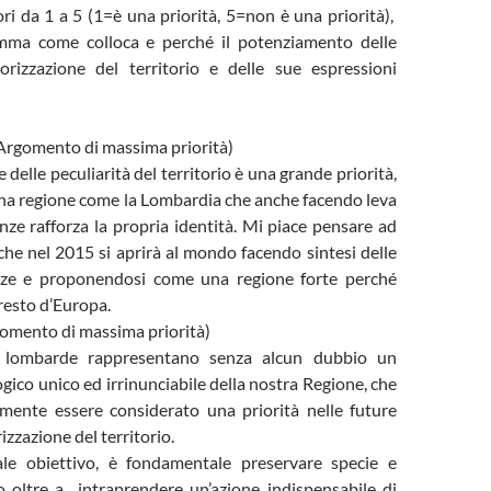
ori da 1 a 5 (1=è una priorità, 5=non è una priorità),
mma come colloca e perché il potenziamento delle
lorizzazione del territorio e delle sue espressioni
rgomento di massima priorità)
 delle peculiarità del territorio è una grande priorità,
una regione come la Lombardia che anche facendo leva
enze rafforza la propria identità. Mi piace pensare ad
he nel 2015 si aprirà al mondo facendo sintesi delle
enze e proponendosi come una regione forte perché
resto d’Europa.
mento di massima priorità)
à lombarde rappresentano senza alcun dubbio un
gico unico ed irrinunciabile della nostra Regione, che
mente essere considerato una priorità nelle future
rizzazione del territorio.
ale obiettivo, è fondamentale preservare specie e
io oltre a intraprendere un’azione indispensabile di