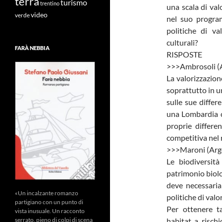
terra
turismo
trentino
una scala di val
video
verde
nel suo progra
politiche di va
culturali?
FARÀ NEBBIA
RISPOSTE
>>>Ambrosoli (A
La valorizzazione
soprattutto in 
sulle sue differ
una Lombardia c
proprie differ
competitiva nel 
>>>Maroni (Argo
Le biodiversit
patrimonio biolo
deve necessaria
«Un incalzante romanzo
politiche di valo
partigiano con un punto di
Per ottenere t
vista inusuale. Un racconto
habitat a risch
serrato, pieno di colpi di scena