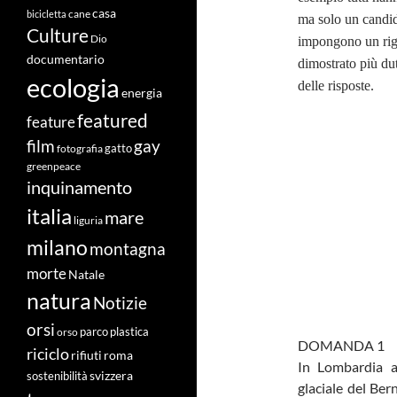
casa
cane
bicicletta
ma solo un candida
Culture
Dio
impongono un rigo
documentario
dimostrato più dut
ecologia
delle risposte.
energia
featured
feature
film
gay
fotografia
gatto
greenpeace
inquinamento
italia
mare
liguria
milano
montagna
morte
Natale
natura
Notizie
orsi
orso
parco
plastica
DOMANDA 1
riciclo
roma
rifiuti
In Lombardia a
svizzera
sostenibilità
glaciale del Ber