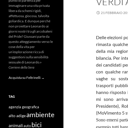
VERDI 
punto di partenza per
immaginare una vita privata
libera da schemi rigidi,
21 FEBBRAIO 20
affettuosa, giocosa, talvolta
goliardica. E dunque perché
non proiettare Leonardo ai
giorni nostri tra gli arcobaleni
del Pride? Giussani parte da
Delle elezioni po
questo atteggiamento verso le
rimasta qualche 
cose della vita per
della mia regio
un’esplorazione ricca di
suggestioni sulla sensibilità
bilancia. Per i
sessuale di Leonardo.»
dei candidati per
Corriere della Sera
con qualche rar
Acquista su Feltrinelli →
vaghe su sosten
trasporti pubblic
hanno risposto in
TAG
mi sono arriva
Presidente), Ro
agenzia geografica
(MoVimento 5 ste
ambiente
alto adige
Sono emersi parti
bici
animali
auto
esempio tutti hann