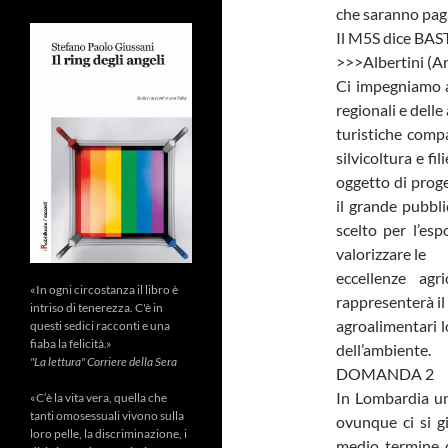
che saranno pagat
Il M5S dice BAST
>>>Albertini (A
Ci impegniamo a
regionali e dell
turistiche compa
silvicoltura e fi
oggetto di prog
il grande pubbli
scelto per l’es
valorizzare le
eccellenze agr
«In ogni circostanza il libro è
rappresenterà il
intriso di tenerezza. C'è in
agroalimentari l
questi sedici racconti e una
fiaba la felicità.»
dell’ambiente.
"La lettura" Corriere della Sera
DOMANDA 2
In Lombardia un
«C’è la vita vera, quella che
tanti omosessuali vivono sulla
ovunque ci si g
loro pelle, la discriminazione, i
medio termine d