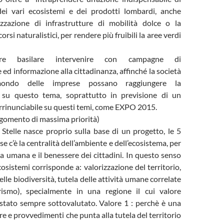
dei vari ecosistemi e dei prodotti lombardi, anche
izzazione di infrastrutture di mobilità dolce o la
orsi naturalistici, per rendere più fruibili la aree verdi
tre basilare intervenire con campagne di
 ed informazione alla cittadinanza, affinché la società
mondo delle imprese possano raggiungere la
 su questo tema, soprattutto in previsione di un
rinunciabile su questi temi, come EXPO 2015.
omento di massima priorità)
Stelle nasce proprio sulla base di un progetto, le 5
base c’è la centralità dell’ambiente e dell’ecosistema, per
ta umana e il benessere dei cittadini. In questo senso
cosistemi corrisponde a: valorizzazione del territorio,
lle biodiversità, tutela delle attività umane correlate
urismo), specialmente in una regione il cui valore
 stato sempre sottovalutato. Valore 1 : perchè è una
re e provvedimenti che punta alla tutela del territorio