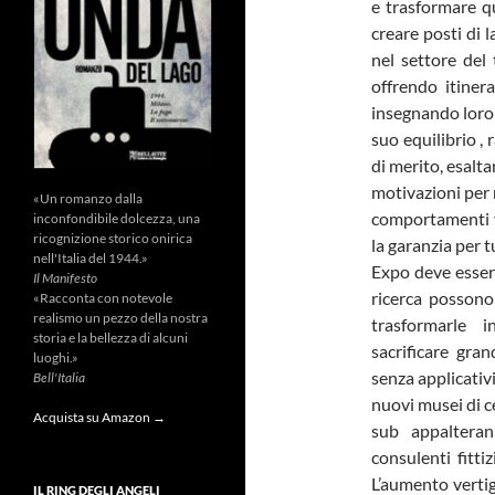
e trasformare q
creare posti di 
nel settore del
offrendo itiner
insegnando loro 
suo equilibrio ,
di merito, esalt
motivazioni per 
«Un romanzo dalla
comportamenti vi
inconfondibile dolcezza, una
ricognizione storico onirica
la garanzia per 
nell'Italia del 1944.»
Expo deve essere
Il Manifesto
ricerca possono
«Racconta con notevole
realismo un pezzo della nostra
trasformarle i
storia e la bellezza di alcuni
sacrificare gra
luoghi.»
senza applicativ
Bell'Italia
nuovi musei di c
Acquista su Amazon →
sub appaltera
consulenti fittiz
L’aumento vertig
IL RING DEGLI ANGELI