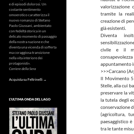
e di episodi dolorosi. Un
valorizzazione 
costante sentimento
tramite la real
omoerotico caratterizza il
creazione di perc
nuovo romanzo di Stefano
Paolo Giussani, ambientato
già esistenti.
con fedeltà storica in un
Diventa inol
delicato momento di passaggio
sensibilizzazione
della nostra nazione e che
diventa una vicenda di sofferta
civile e il 
ma coraggiosa transizione
consapevolezza
nella vita interiore dei
appuntamento ir
protagonisti».
Corriere della Sera
>>>Carcano (Arg
Il Movimento 5 
Acquista su Feltrinelli →
Stelle, alla cui 
preservare la vi
la tutela degli e
L’ULTIMA ONDA DEL LAGO
conservazione de
(agricoltura, t
paesaggistico è
tra le tante misu