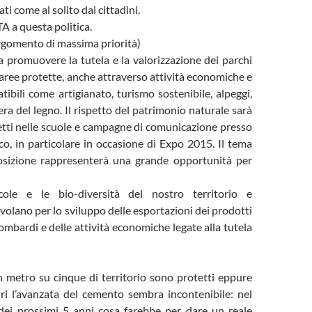
i come al solito dai cittadini.
A a questa politica.
rgomento di massima priorità)
 promuovere la tutela e la valorizzazione dei parchi
e aree protette, anche attraverso attività economiche e
tibili come artigianato, turismo sostenibile, alpeggi,
liera del legno. Il rispetto del patrimonio naturale sarà
etti nelle scuole e campagne di comunicazione presso
co, in particolare in occasione di Expo 2015. Il tema
posizione rappresenterà una grande opportunità per
icole e le bio-diversità del nostro territorio e
 volano per lo sviluppo delle esportazioni dei prodotti
ombardi e delle attività economiche legate alla tutela
 metro su cinque di territorio sono protetti eppure
iri l’avanzata del cemento sembra incontenibile: nel
ei prossimi 5 anni cosa farebbe per dare un reale