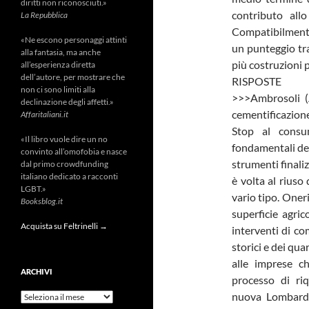
diritti non riconosciuti.»
contributo allo
La Repubblica
Compatibilmente 
«Ne escono personaggi attinti
un punteggio tra
alla fantasia, ma anche
più costruzioni 
all’esperienza diretta
dell’autore, per mostrare che
RISPOSTE
non ci sono limiti alla
>>>Ambrosoli (
declinazione degli affetti.»
cementificazion
Affaritaliani.it
Stop al consu
«Il libro vuole dire un no
fondamentali del
convinto all’omofobia e nasce
strumenti finali
dal primo crowdfunding
italiano dedicato a racconti
è volta al riuso
LGBT.»
vario tipo. Oner
Booksblog.it
superficie agric
Acquista su Feltrinelli →
interventi di co
storici e dei qua
alle imprese ch
ARCHIVI
processo di ri
nuova Lombardi
Archivi