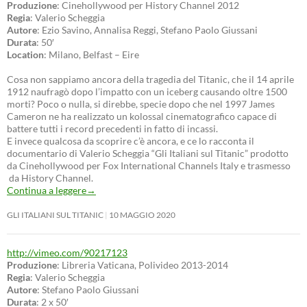
Produzione
: Cinehollywood per History Channel 2012
Regia
: Valerio Scheggia
Autore
: Ezio Savino, Annalisa Reggi, Stefano Paolo Giussani
Durata
: 50′
Location
: Milano, Belfast – Eire
Cosa non sappiamo ancora della tragedia del Titanic, che il 14 aprile
1912 naufragò dopo l’impatto con un iceberg causando oltre 1500
morti? Poco o nulla, si direbbe, specie dopo che nel 1997 James
Cameron ne ha realizzato un kolossal cinematografico capace di
battere tutti i record precedenti in fatto di incassi.
E invece qualcosa da scoprire c’è ancora, e ce lo racconta il
documentario di Valerio Scheggia “Gli Italiani sul Titanic” prodotto
da Cinehollywood per Fox International Channels Italy e trasmesso
da History Channel.
Continua a leggere
→
GLI ITALIANI SUL TITANIC
10 MAGGIO 2020
http://vimeo.com/90217123
Produzione
: Libreria Vaticana, Polivideo 2013-2014
Regia
: Valerio Scheggia
Autore
: Stefano Paolo Giussani
Durata
: 2 x 50′