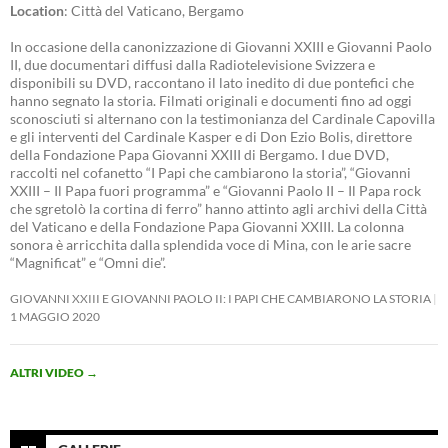
Location
: Città del Vaticano, Bergamo
In occasione della canonizzazione di Giovanni XXIII e Giovanni Paolo
II, due documentari diffusi dalla Radiotelevisione Svizzera e
disponibili su DVD, raccontano il lato inedito di due pontefici che
hanno segnato la storia. Filmati originali e documenti fino ad oggi
sconosciuti si alternano con la testimonianza del Cardinale Capovilla
e gli interventi del Cardinale Kasper e di Don Ezio Bolis, direttore
della Fondazione Papa Giovanni XXIII di Bergamo. I due DVD,
raccolti nel cofanetto “I Papi che cambiarono la storia”, “Giovanni
XXIII – Il Papa fuori programma” e “Giovanni Paolo II – Il Papa rock
che sgretolò la cortina di ferro” hanno attinto agli archivi della Città
del Vaticano e della Fondazione Papa Giovanni XXIII. La colonna
sonora è arricchita dalla splendida voce di Mina, con le arie sacre
“Magnificat” e “Omni die”.
GIOVANNI XXIII E GIOVANNI PAOLO II: I PAPI CHE CAMBIARONO LA STORIA
1 MAGGIO 2020
ALTRI VIDEO
→