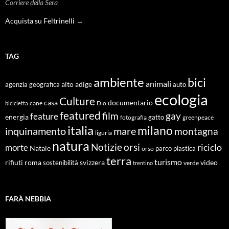
Corriere della Sera
Acquista su Feltrinelli →
TAG
ambiente
bici
animali
alto adige
agenzia geografica
auto
ecologia
Culture
documentario
casa
cane
Dio
bicicletta
featured
film
gay
feature
energia
fotografia
gatto
greenpeace
italia
milano
inquinamento
mare
montagna
liguria
natura
Notizie
orsi
riciclo
morte
Natale
orso
parco
plastica
terra
turismo
roma
svizzera
video
rifiuti
sostenibilità
verde
trentino
FARÀ NEBBIA