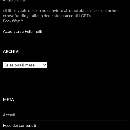
«Il libro vuole dire un no convinto all’omofobia e nasce dal primo
crowdfunding italiano dedicato a racconti LGBT.»
Booksblog.it
Acquista su Feltrinelli →
ARCHIVI
Archivi
META
Accedi
Feed dei contenuti