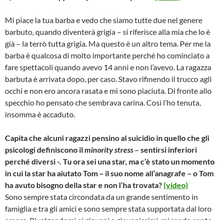
Mi piace la tua barba e vedo che siamo tutte due nel genere
barbuto, quando diventerà grigia – si riferisce alla mia che lo è
già – la terrò tutta grigia. Ma questo è un altro tema. Per me la
barba è qualcosa di molto importante perché ho cominciato a
fare spettacoli quando avevo 14 anni e non l’avevo. La ragazza
barbuta è arrivata dopo, per caso. Stavo rifinendo il trucco agli
occhi e non ero ancora rasata e mi sono piaciuta. Di fronte allo
specchio ho pensato che sembrava carina. Così l’ho tenuta,
insomma è accaduto.
Capita che alcuni ragazzi pensino al suicidio in quello che gli
psicologi definiscono il
minority stress
– sentirsi inferiori
perché diversi -. Tu ora sei una star, ma c’è stato un momento
in cui la star ha aiutato Tom – il suo nome all’anagrafe – o Tom
ha avuto bisogno della star e non l’ha trovata?
(video)
Sono sempre stata circondata da un grande sentimento in
famiglia e tra gli amici e sono sempre stata supportata dal loro