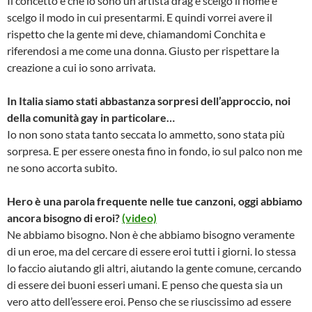
Il concetto è che io sono un artista drag e scelgo il nome e
scelgo il modo in cui presentarmi. E quindi vorrei avere il
rispetto che la gente mi deve, chiamandomi Conchita e
riferendosi a me come una donna. Giusto per rispettare la
creazione a cui io sono arrivata.
In Italia siamo stati abbastanza sorpresi dell’approccio, noi
della comunità gay in particolare…
Io non sono stata tanto seccata lo ammetto, sono stata più
sorpresa. E per essere onesta fino in fondo, io sul palco non me
ne sono accorta subito.
Hero è una parola frequente nelle tue canzoni, oggi abbiamo
ancora bisogno di eroi?
(video)
Ne abbiamo bisogno. Non è che abbiamo bisogno veramente
di un eroe, ma del cercare di essere eroi tutti i giorni. Io stessa
lo faccio aiutando gli altri, aiutando la gente comune, cercando
di essere dei buoni esseri umani. E penso che questa sia un
vero atto dell’essere eroi. Penso che se riuscissimo ad essere