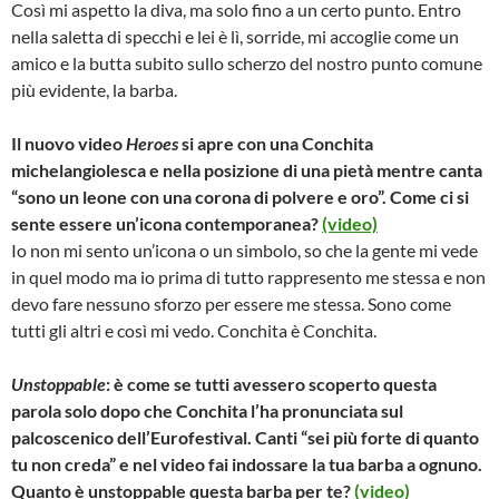
Così mi aspetto la diva, ma solo fino a un certo punto. Entro
nella saletta di specchi e lei è lì, sorride, mi accoglie come un
amico e la butta subito sullo scherzo del nostro punto comune
più evidente, la barba.
Il nuovo video
Heroes
si apre con una Conchita
michelangiolesca e nella posizione di una pietà mentre canta
“sono un leone con una corona di polvere e oro”. Come ci si
sente essere un’icona contemporanea?
(video)
Io non mi sento un’icona o un simbolo, so che la gente mi vede
in quel modo ma io prima di tutto rappresento me stessa e non
devo fare nessuno sforzo per essere me stessa. Sono come
tutti gli altri e così mi vedo. Conchita è Conchita.
Unstoppable
: è come se tutti avessero scoperto questa
parola solo dopo che Conchita l’ha pronunciata sul
palcoscenico dell’Eurofestival. Canti “sei più forte di quanto
tu non creda” e nel video fai indossare la tua barba a ognuno.
Quanto è unstoppable questa barba per te?
(video)