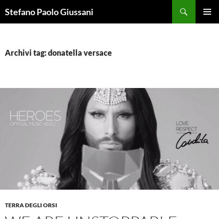
Vai
Cerca
Stefano Paolo Giussani
al
MENU
contenuto
PRINCI
Archivi tag: donatella versace
TERRA DEGLI ORSI