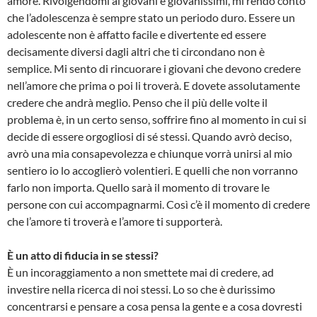
amore. Rivolgendomi ai giovani e giovanissimi, mi rendo conto
che l’adolescenza è sempre stato un periodo duro. Essere un
adolescente non è affatto facile e divertente ed essere
decisamente diversi dagli altri che ti circondano non è
semplice. Mi sento di rincuorare i giovani che devono credere
nell’amore che prima o poi li troverà. E dovete assolutamente
credere che andrà meglio. Penso che il più delle volte il
problema è, in un certo senso, soffrire fino al momento in cui si
decide di essere orgogliosi di sé stessi. Quando avrò deciso,
avrò una mia consapevolezza e chiunque vorrà unirsi al mio
sentiero io lo accoglierò volentieri. E quelli che non vorranno
farlo non importa. Quello sarà il momento di trovare le
persone con cui accompagnarmi. Così c’è il momento di credere
che l’amore ti troverà e l’amore ti supporterà.
È un atto di fiducia in se stessi?
È un incoraggiamento a non smettete mai di credere, ad
investire nella ricerca di noi stessi. Lo so che è durissimo
concentrarsi e pensare a cosa pensa la gente e a cosa dovresti