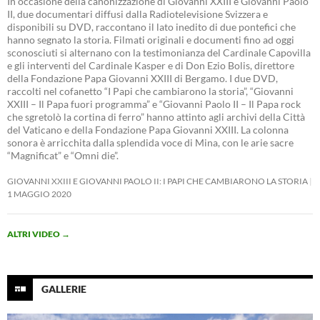
In occasione della canonizzazione di Giovanni XXIII e Giovanni Paolo
II, due documentari diffusi dalla Radiotelevisione Svizzera e
disponibili su DVD, raccontano il lato inedito di due pontefici che
hanno segnato la storia. Filmati originali e documenti fino ad oggi
sconosciuti si alternano con la testimonianza del Cardinale Capovilla
e gli interventi del Cardinale Kasper e di Don Ezio Bolis, direttore
della Fondazione Papa Giovanni XXIII di Bergamo. I due DVD,
raccolti nel cofanetto “I Papi che cambiarono la storia”, “Giovanni
XXIII – Il Papa fuori programma” e “Giovanni Paolo II – Il Papa rock
che sgretolò la cortina di ferro” hanno attinto agli archivi della Città
del Vaticano e della Fondazione Papa Giovanni XXIII. La colonna
sonora è arricchita dalla splendida voce di Mina, con le arie sacre
“Magnificat” e “Omni die”.
GIOVANNI XXIII E GIOVANNI PAOLO II: I PAPI CHE CAMBIARONO LA STORIA
1 MAGGIO 2020
ALTRI VIDEO
→
GALLERIE