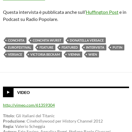
Questa intervista è pubblicata anche sull’
Huffington Post
e in
Podcast su Radio Popolare.
CONCHITA
CONCHITA WURST
DONATELLA VERSACE
EUROFESTIVAL
FEATURE
FEATURED
INTERVISTA
PUTIN
VERSACE
VICTORIA BECKAM
VIENNA
WIEN
VIDEO
http://vimeo.com/61359304
Titolo
: Gli italiani del Titanic
Produzione
: Cinehollywood per History Channel 2012
Regia
: Valerio Scheggia
Autore
: Ezio Savino, Annalisa Reggi, Stefano Paolo Giussani