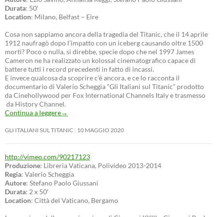
Durata
: 50′
Location
: Milano, Belfast – Eire
Cosa non sappiamo ancora della tragedia del Titanic, che il 14 aprile
1912 naufragò dopo l’impatto con un iceberg causando oltre 1500
morti? Poco o nulla, si direbbe, specie dopo che nel 1997 James
Cameron ne ha realizzato un kolossal cinematografico capace di
battere tutti i record precedenti in fatto di incassi.
E invece qualcosa da scoprire c’è ancora, e ce lo racconta il
documentario di Valerio Scheggia “Gli Italiani sul Titanic” prodotto
da Cinehollywood per Fox International Channels Italy e trasmesso
da History Channel.
Continua a leggere
→
GLI ITALIANI SUL TITANIC
10 MAGGIO 2020
http://vimeo.com/90217123
Produzione
: Libreria Vaticana, Polivideo 2013-2014
Regia
: Valerio Scheggia
Autore
: Stefano Paolo Giussani
Durata
: 2 x 50′
Location
: Città del Vaticano, Bergamo