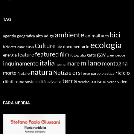
TAG
ambiente
bici
animali
alto adige
agenzia geografica
auto
ecologia
Culture
documentario
casa
cane
Dio
bicicletta
featured
film
gay
feature
energia
fotografia
gatto
greenpeace
italia
milano
inquinamento
mare
montagna
liguria
natura
Notizie
orsi
riciclo
morte
Natale
orso
parco
plastica
terra
turismo
roma
svizzera
video
rifiuti
sostenibilità
verde
trentino
FARÀ NEBBIA