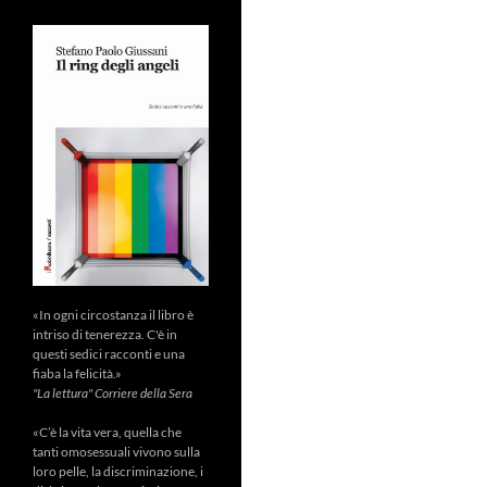
«In ogni circostanza il libro è
intriso di tenerezza. C'è in
questi sedici racconti e una
fiaba la felicità.»
"La lettura" Corriere della Sera
«C’è la vita vera, quella che
tanti omosessuali vivono sulla
loro pelle, la discriminazione, i