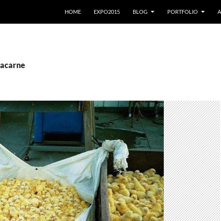
VAI AL CONTENUTO
HOME
EXPO2015
BLOG
PORTFOLIO
A
itacarne