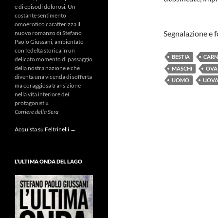
e di episodi dolorosi. Un
costante sentimento
omoerotico caratterizza il
Segnalazione e f
nuovo romanzo di Stefano
Paolo Giussani, ambientato
con fedeltà storica in un
BESTIA
CARN
delicato momento di passaggio
della nostra nazione e che
MASCHI
OVA
diventa una vicenda di sofferta
UOMO
UOV
ma coraggiosa transizione
nella vita interiore dei
protagonisti».
Corriere della Sera
Acquista su Feltrinelli →
L’ULTIMA ONDA DEL LAGO