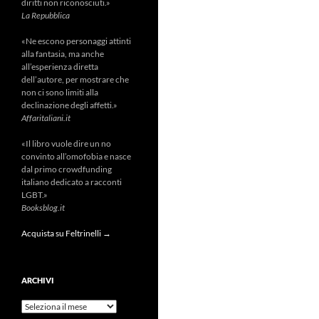
diritti non riconosciuti.»
La Repubblica
«Ne escono personaggi attinti
alla fantasia, ma anche
all’esperienza diretta
dell’autore, per mostrare che
non ci sono limiti alla
declinazione degli affetti.»
Affaritaliani.it
«Il libro vuole dire un no
convinto all’omofobia e nasce
dal primo crowdfunding
italiano dedicato a racconti
LGBT.»
Booksblog.it
Acquista su Feltrinelli →
ARCHIVI
Archivi