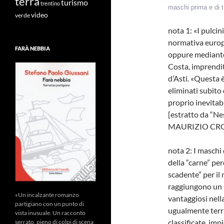
terra
turismo
trentino
maschi prima e di tu
video
verde
nota 1: «I pulci
normativa europe
FARÀ NEBBIA
oppure mediante 
Costa, imprendit
d’Asti. «Questa è
eliminati subito 
proprio inevitabi
[estratto da “Ne
MAURIZIO CROSE
nota 2: I maschi
della “carne” pe
scadente” per il
raggiungono un 
«Un incalzante romanzo
vantaggiosi nell
partigiano con un punto di
ugualmente terri
vista inusuale. Un racconto
classificate, imp
serrato, pieno di colpi di scena