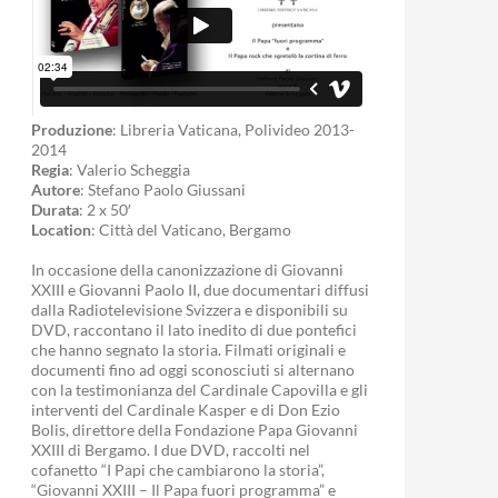
Produzione
: Libreria Vaticana, Polivideo 2013-
2014
Regia
: Valerio Scheggia
Autore
: Stefano Paolo Giussani
Durata
: 2 x 50′
Location
: Città del Vaticano, Bergamo
In occasione della canonizzazione di Giovanni
XXIII e Giovanni Paolo II, due documentari diffusi
dalla Radiotelevisione Svizzera e disponibili su
DVD, raccontano il lato inedito di due pontefici
che hanno segnato la storia. Filmati originali e
documenti fino ad oggi sconosciuti si alternano
con la testimonianza del Cardinale Capovilla e gli
interventi del Cardinale Kasper e di Don Ezio
Bolis, direttore della Fondazione Papa Giovanni
XXIII di Bergamo. I due DVD, raccolti nel
cofanetto “I Papi che cambiarono la storia”,
“Giovanni XXIII – Il Papa fuori programma” e