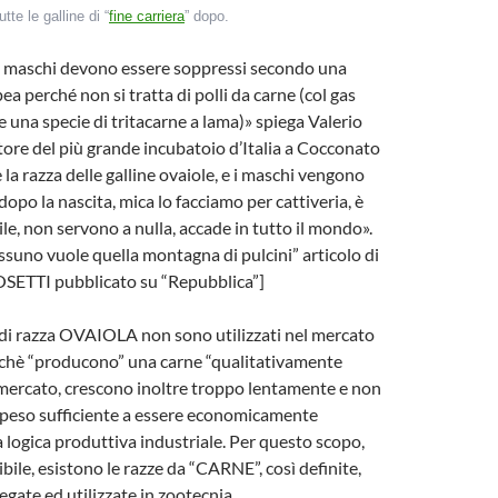
tte le galline di “
fine carriera
” dopo.
ni maschi devono essere soppressi secondo una
a perché non si tratta di polli da carne (col gas
una specie di tritacarne a lama)» spiega Valerio
ore del più grande incubatoio d’Italia a Cocconato
 la razza delle galline ovaiole, e i maschi vengono
dopo la nascita, mica lo facciamo per cattiveria, è
le, non servono a nulla, accade in tutto il mondo».
ssuno vuole quella montagna di pulcini” articolo di
TTI pubblicato su “Repubblica”]
 di razza OVAIOLA non sono utilizzati nel mercato
rchè “producono” una carne “qualitativamente
 mercato, crescono inoltre troppo lentamente e non
peso sufficiente a essere economicamente
a logica produttiva industriale. Per questo scopo,
bile, esistono le razze da “CARNE”, così definite,
iegate ed utilizzate in zootecnia.