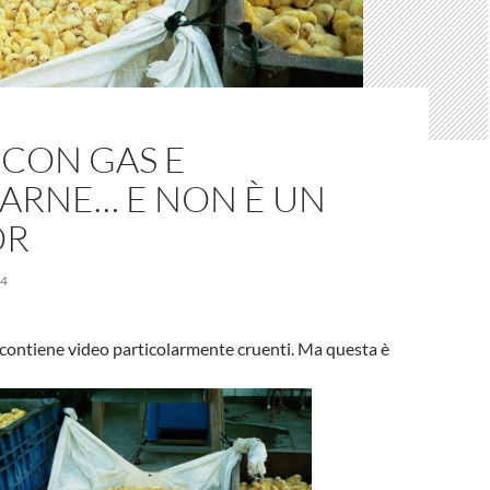
 CON GAS E
ARNE… E NON È UN
OR
14
contiene video particolarmente cruenti. Ma questa è