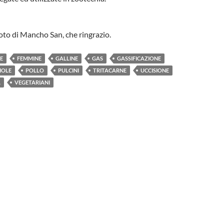
oto di Mancho San, che ringrazio.
E
FEMMINE
GALLINE
GAS
GASSIFICAZIONE
IOLE
POLLO
PULCINI
TRITACARNE
UCCISIONE
A
VEGETARIANI