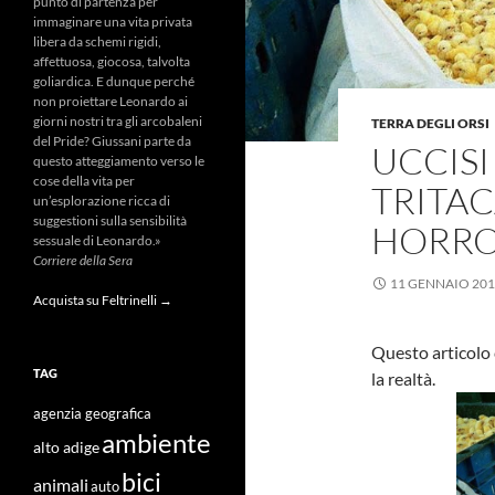
punto di partenza per
immaginare una vita privata
libera da schemi rigidi,
affettuosa, giocosa, talvolta
goliardica. E dunque perché
non proiettare Leonardo ai
giorni nostri tra gli arcobaleni
TERRA DEGLI ORSI
del Pride? Giussani parte da
UCCISI
questo atteggiamento verso le
cose della vita per
TRITAC
un’esplorazione ricca di
suggestioni sulla sensibilità
HORR
sessuale di Leonardo.»
Corriere della Sera
11 GENNAIO 20
Acquista su Feltrinelli →
Questo articolo 
TAG
la realtà.
agenzia geografica
ambiente
alto adige
bici
animali
auto