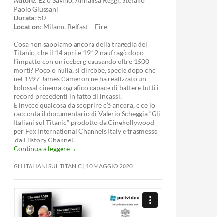
Autore
: Ezio Savino, Annalisa Reggi, Stefano
Paolo Giussani
Durata
: 50′
Location
: Milano, Belfast – Eire
Cosa non sappiamo ancora della tragedia del
Titanic, che il 14 aprile 1912 naufragò dopo
l’impatto con un iceberg causando oltre 1500
morti? Poco o nulla, si direbbe, specie dopo che
nel 1997 James Cameron ne ha realizzato un
kolossal cinematografico capace di battere tutti i
record precedenti in fatto di incassi.
E invece qualcosa da scoprire c’è ancora, e ce lo
racconta il documentario di Valerio Scheggia “Gli
Italiani sul Titanic” prodotto da Cinehollywood
per Fox International Channels Italy e trasmesso
da History Channel.
Continua a leggere
→
GLI ITALIANI SUL TITANIC
10 MAGGIO 2020