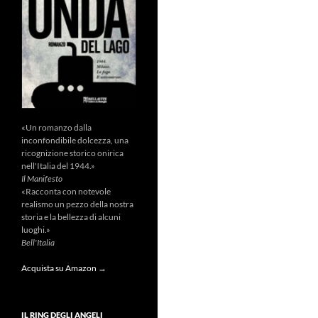
«Un romanzo dalla
inconfondibile dolcezza, una
ricognizione storico onirica
nell'Italia del 1944.»
Il Manifesto
«Racconta con notevole
realismo un pezzo della nostra
storia e la bellezza di alcuni
luoghi.»
Bell'Italia
Acquista su Amazon →
IL RING DEGLI ANGELI