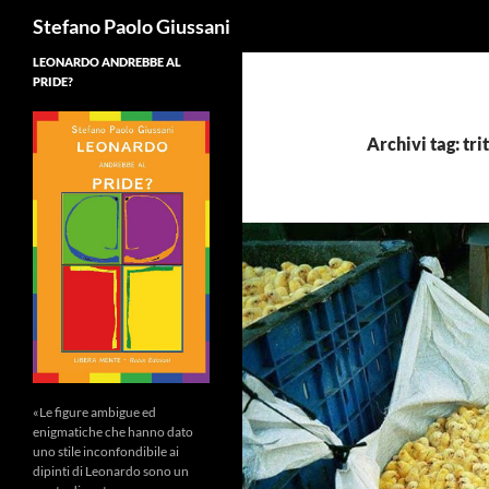
Cerca
Stefano Paolo Giussani
LEONARDO ANDREBBE AL
PRIDE?
Archivi tag: tr
«Le figure ambigue ed
enigmatiche che hanno dato
uno stile inconfondibile ai
dipinti di Leonardo sono un