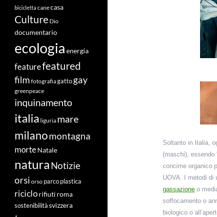
casa
cane
bicicletta
Culture
Dio
documentario
ecologia
energia
featured
feature
film
gay
fotografia
gatto
greenpeace
inquinamento
italia
mare
liguria
milano
montagna
Soltanto in Italia, 
morte
Natale
(maschi), essendo “i
natura
Notizie
concime organico p
U
OVA. I metodi di
orsi
orso
parco
plastica
gassazione
o medi
riciclo
roma
rifiuti
soffocamento o anne
svizzera
sostenibilità
biologico o all’aper