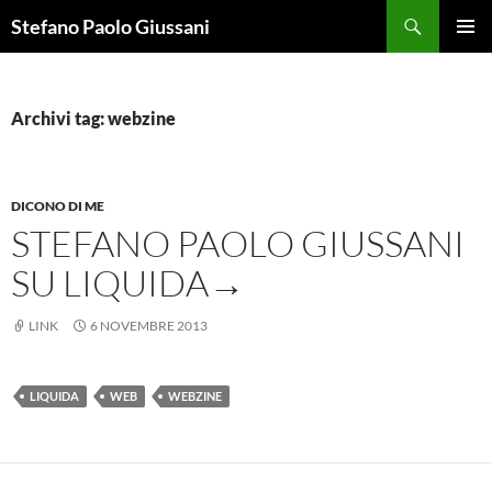
Vai
Cerca
Stefano Paolo Giussani
al
MENU
contenuto
PRINCI
Archivi tag: webzine
DICONO DI ME
STEFANO PAOLO GIUSSANI
SU LIQUIDA→
LINK
6 NOVEMBRE 2013
LIQUIDA
WEB
WEBZINE