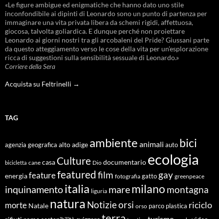
«Le figure ambigue ed enigmatiche che hanno dato uno stile
inconfondibile ai dipinti di Leonardo sono un punto di partenza per
immaginare una vita privata libera da schemi rigidi, affettuosa,
giocosa, talvolta goliardica. E dunque perché non proiettare
Leonardo ai giorni nostri tra gli arcobaleni del Pride? Giussani parte
da questo atteggiamento verso le cose della vita per un’esplorazione
ricca di suggestioni sulla sensibilità sessuale di Leonardo.»
Corriere della Sera
Acquista su Feltrinelli →
TAG
ambiente
bici
animali
alto adige
agenzia geografica
auto
ecologia
Culture
documentario
casa
cane
Dio
bicicletta
featured
film
gay
feature
energia
fotografia
gatto
greenpeace
italia
milano
inquinamento
mare
montagna
liguria
natura
Notizie
orsi
riciclo
morte
Natale
orso
parco
plastica
terra
turismo