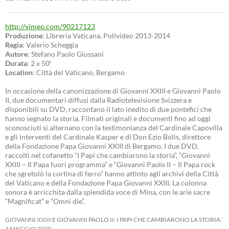
http://vimeo.com/90217123
Produzione
: Libreria Vaticana, Polivideo 2013-2014
Regia
: Valerio Scheggia
Autore
: Stefano Paolo Giussani
Durata
: 2 x 50′
Location
: Città del Vaticano, Bergamo
In occasione della canonizzazione di Giovanni XXIII e Giovanni Paolo
II, due documentari diffusi dalla Radiotelevisione Svizzera e
disponibili su DVD, raccontano il lato inedito di due pontefici che
hanno segnato la storia. Filmati originali e documenti fino ad oggi
sconosciuti si alternano con la testimonianza del Cardinale Capovilla
e gli interventi del Cardinale Kasper e di Don Ezio Bolis, direttore
della Fondazione Papa Giovanni XXIII di Bergamo. I due DVD,
raccolti nel cofanetto “I Papi che cambiarono la storia”, “Giovanni
XXIII – Il Papa fuori programma” e “Giovanni Paolo II – Il Papa rock
che sgretolò la cortina di ferro” hanno attinto agli archivi della Città
del Vaticano e della Fondazione Papa Giovanni XXIII. La colonna
sonora è arricchita dalla splendida voce di Mina, con le arie sacre
“Magnificat” e “Omni die”.
GIOVANNI XXIII E GIOVANNI PAOLO II: I PAPI CHE CAMBIARONO LA STORIA
1 MAGGIO 2020