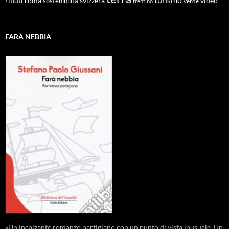
roma
svizzera
video
rifiuti
sostenibilità
verde
trentino
FARÀ NEBBIA
«Un incalzante romanzo partigiano con un punto di vista inusuale. Un