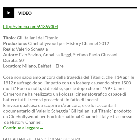
VIDEO
http://vimeo.com/61359304
Titolo
: Gli italiani del Titanic
Produzione
: Cinehollywood per History Channel 2012
Regia
: Valerio Scheggia
Autore
: Ezio Savino, Annalisa Reggi, Stefano Paolo Giussani
Durata
: 50′
Location
: Milano, Belfast – Eire
Cosa non sappiamo ancora della tragedia del Titanic, che il 14 aprile
1912 naufragò dopo l’impatto con un iceberg causando oltre 1500
morti? Poco o nulla, si direbbe, specie dopo che nel 1997 James
Cameron ne ha realizzato un kolossal cinematografico capace di
battere tutti i record precedenti in fatto di incassi.
E invece qualcosa da scoprire c’è ancora, e ce lo racconta il
documentario di Valerio Scheggia “Gli Italiani sul Titanic” prodotto
da Cinehollywood per Fox International Channels Italy e trasmesso
da History Channel.
Continua a leggere
→
GLI ITALIANI SUL TITANIC
10 MAGGIO 2020