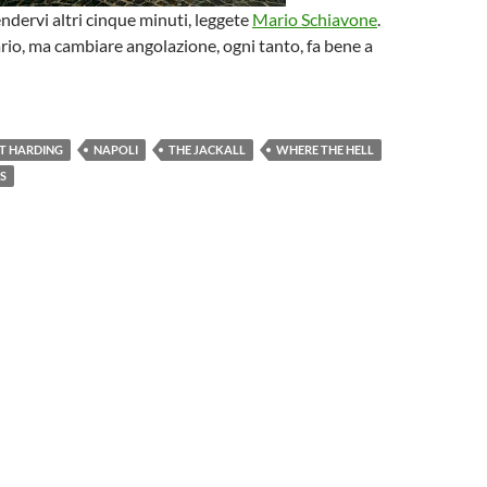
endervi altri cinque minuti, leggete
Mario Schiavone
.
rio, ma cambiare angolazione, ogni tanto, fa bene a
T HARDING
NAPOLI
THE JACKALL
WHERE THE HELL
IS