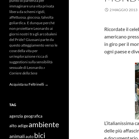
punto di partenza per
immaginare una vita privata
2 MAGGIO 2013
libera da schemi rigidi,
affettuosa, giocosa, talvolta
goliardica. E dunque perché
Ricordate il cel
non proiettare Leonardo ai
giorni nostri tra gli arcobaleni
americano presso
del Pride? Giussani parte da
in giro per il mo
questo atteggiamento verso le
ogni paese e div
cose della vita per
un’esplorazione ricca di
suggestioni sulla sensibilità
sessuale di Leonardo.»
Corriere della Sera
Acquista su Feltrinelli →
TAG
agenzia geografica
L’italianissima c
ambiente
alto adige
delle più affasci
bici
animali
auto
e documentario d