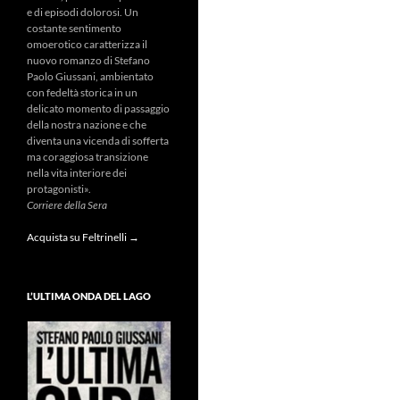
e di episodi dolorosi. Un
costante sentimento
omoerotico caratterizza il
nuovo romanzo di Stefano
Paolo Giussani, ambientato
con fedeltà storica in un
delicato momento di passaggio
della nostra nazione e che
diventa una vicenda di sofferta
ma coraggiosa transizione
nella vita interiore dei
protagonisti».
Corriere della Sera
Acquista su Feltrinelli →
L’ULTIMA ONDA DEL LAGO