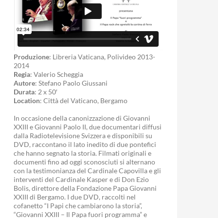
Produzione
: Libreria Vaticana, Polivideo 2013-
2014
Regia
: Valerio Scheggia
Autore
: Stefano Paolo Giussani
Durata
: 2 x 50′
Location
: Città del Vaticano, Bergamo
In occasione della canonizzazione di Giovanni
XXIII e Giovanni Paolo II, due documentari diffusi
dalla Radiotelevisione Svizzera e disponibili su
DVD, raccontano il lato inedito di due pontefici
che hanno segnato la storia. Filmati originali e
documenti fino ad oggi sconosciuti si alternano
con la testimonianza del Cardinale Capovilla e gli
interventi del Cardinale Kasper e di Don Ezio
Bolis, direttore della Fondazione Papa Giovanni
XXIII di Bergamo. I due DVD, raccolti nel
cofanetto “I Papi che cambiarono la storia”,
“Giovanni XXIII – Il Papa fuori programma” e