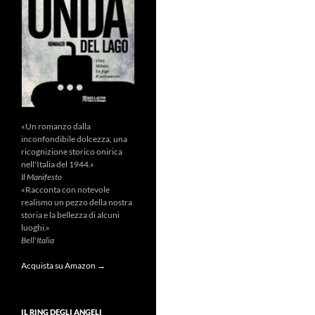
«Un romanzo dalla
inconfondibile dolcezza, una
ricognizione storico onirica
nell'Italia del 1944.»
Il Manifesto
«Racconta con notevole
realismo un pezzo della nostra
storia e la bellezza di alcuni
luoghi.»
Bell'Italia
Acquista su Amazon →
IL RING DEGLI ANGELI