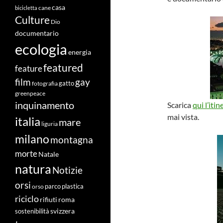
casa
cane
bicicletta
Culture
Dio
documentario
ecologia
energia
featured
feature
film
gay
fotografia
gatto
greenpeace
inquinamento
Scarica
qui l’itin
mai vista.
italia
mare
liguria
milano
montagna
morte
Natale
natura
Notizie
orsi
orso
parco
plastica
riciclo
roma
rifiuti
svizzera
sostenibilità