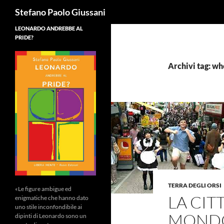
Cerca
Stefano Paolo Giussani
LEONARDO ANDREBBE AL
PRIDE?
Archivi tag: whe
TERRA DEGLI ORSI
«Le figure ambigue ed
LA CIT
enigmatiche che hanno dato
uno stile inconfondibile ai
MOND
dipinti di Leonardo sono un