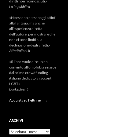
diritti non riconosciuti.»
La Repubblica
«Ne escono personaggi attinti
alla fantasia, ma anche
all’esperienza diretta
dell’autore, per mostrare che
non ci sono limiti alla
declinazione degli affetti.»
Affaritaliani.it
«Il libro vuole dire un no
convinto all’omofobia e nasce
dal primo crowdfunding
italiano dedicato a racconti
LGBT.»
Booksblog.it
Acquista su Feltrinelli →
ARCHIVI
Archivi