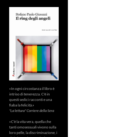
«In ogni circostanza il libro è
intriso di tenerezza. C'è in
questi sedici racconti e una
fiaba la felicità.»
"La lettura" Corriere della Sera
«C’è la vita vera, quella che
tanti omosessuali vivono sulla
loro pelle, la discriminazione, i