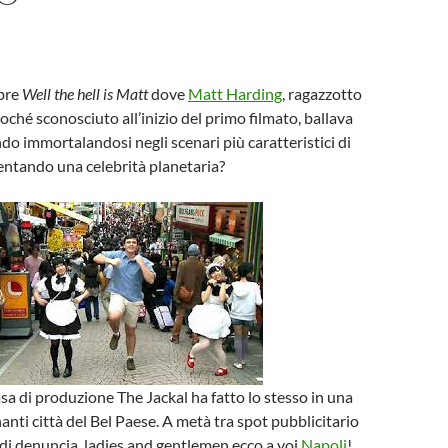
ebre
Well the hell is Matt
dove
Matt Harding
, ragazzotto
ché sconosciuto all’inizio del primo filmato, ballava
ndo immortalandosi negli scenari più caratteristici di
entando una celebrità planetaria?
asa di produzione The Jackal ha fatto lo stesso in una
nanti città del Bel Paese. A metà tra spot pubblicitario
i denuncia, ladies and gentlemen ecco a voi
Napoli
!