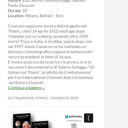
Autore
: Ezio Savino, Annalisa Reggi, Stefano
Paolo Giussani
Durata
: 50′
Location
: Milano, Belfast – Eire
Cosa non sappiamo ancora della tragedia del
Titanic, che il 14 aprile 1912 naufragò dopo
l’impatto con un iceberg causando oltre 1500
morti? Poco o nulla, si direbbe, specie dopo che
nel 1997 James Cameron ne ha realizzato un
kolossal cinematografico capace di battere tutti i
record precedenti in fatto di incassi.
E invece qualcosa da scoprire c’è ancora, e ce lo
racconta il documentario di Valerio Scheggia “Gli
Italiani sul Titanic” prodotto da Cinehollywood
per Fox International Channels Italy e trasmesso
da History Channel.
Continua a leggere
→
GLI ITALIANI SUL TITANIC
10 MAGGIO 2020