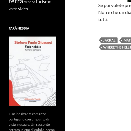
terra
turismo
trentino
Se poi volete pr
video
verde
Non è che un dia
tutti.
FARÀ NEBBIA
JACKAL
MAT
WHERE THE HELL 
«Un incalzante romanzo
partigiano con un punto di
vista inusuale. Un racconto
serrato, pieno di colpi di scena