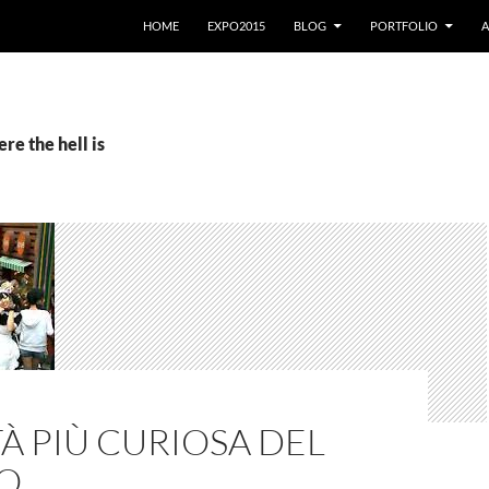
VAI AL CONTENUTO
HOME
EXPO2015
BLOG
PORTFOLIO
A
re the hell is
TÀ PIÙ CURIOSA DEL
O