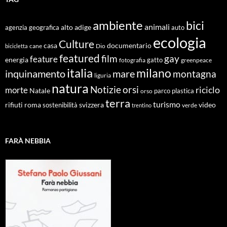
ambiente
bici
animali
alto adige
agenzia geografica
auto
ecologia
Culture
documentario
casa
cane
Dio
bicicletta
featured
film
gay
feature
energia
fotografia
gatto
greenpeace
italia
milano
inquinamento
mare
montagna
liguria
natura
Notizie
orsi
riciclo
morte
Natale
orso
parco
plastica
terra
turismo
roma
svizzera
video
rifiuti
sostenibilità
verde
trentino
FARÀ NEBBIA