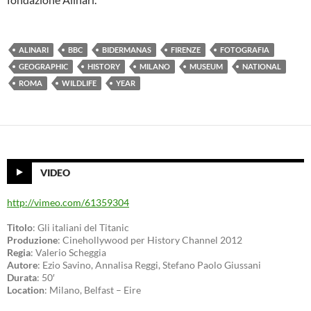
ALINARI
BBC
BIDERMANAS
FIRENZE
FOTOGRAFIA
GEOGRAPHIC
HISTORY
MILANO
MUSEUM
NATIONAL
ROMA
WILDLIFE
YEAR
VIDEO
http://vimeo.com/61359304
Titolo
: Gli italiani del Titanic
Produzione
: Cinehollywood per History Channel 2012
Regia
: Valerio Scheggia
Autore
: Ezio Savino, Annalisa Reggi, Stefano Paolo Giussani
Durata
: 50′
Location
: Milano, Belfast – Eire