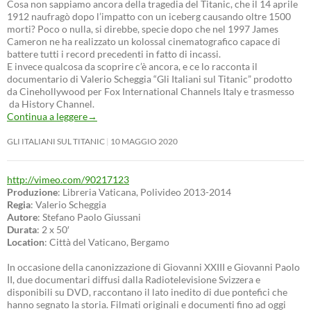
Cosa non sappiamo ancora della tragedia del Titanic, che il 14 aprile
1912 naufragò dopo l’impatto con un iceberg causando oltre 1500
morti? Poco o nulla, si direbbe, specie dopo che nel 1997 James
Cameron ne ha realizzato un kolossal cinematografico capace di
battere tutti i record precedenti in fatto di incassi.
E invece qualcosa da scoprire c’è ancora, e ce lo racconta il
documentario di Valerio Scheggia “Gli Italiani sul Titanic” prodotto
da Cinehollywood per Fox International Channels Italy e trasmesso
da History Channel.
Continua a leggere
→
GLI ITALIANI SUL TITANIC
10 MAGGIO 2020
http://vimeo.com/90217123
Produzione
: Libreria Vaticana, Polivideo 2013-2014
Regia
: Valerio Scheggia
Autore
: Stefano Paolo Giussani
Durata
: 2 x 50′
Location
: Città del Vaticano, Bergamo
In occasione della canonizzazione di Giovanni XXIII e Giovanni Paolo
II, due documentari diffusi dalla Radiotelevisione Svizzera e
disponibili su DVD, raccontano il lato inedito di due pontefici che
hanno segnato la storia. Filmati originali e documenti fino ad oggi