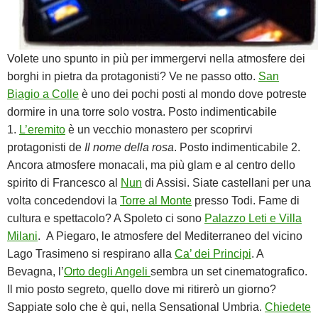
Volete uno spunto in più per immergervi nella atmosfere dei
borghi in pietra da protagonisti? Ve ne passo otto.
San
Biagio a Colle
è uno dei pochi posti al mondo dove potreste
dormire in una torre solo vostra. Posto indimenticabile
1.
L’eremito
è un vecchio monastero per scoprirvi
protagonisti de
Il nome della rosa
. Posto indimenticabile 2.
Ancora atmosfere monacali, ma più glam e al centro dello
spirito di Francesco al
Nun
di Assisi. Siate castellani per una
volta concedendovi la
Torre al Monte
presso Todi. Fame di
cultura e spettacolo? A Spoleto ci sono
Palazzo Leti e Villa
Milani
. A Piegaro, le atmosfere del Mediterraneo del vicino
Lago Trasimeno si respirano alla
Ca’ dei Principi
. A
Bevagna, l’
Orto degli Angeli
sembra un set cinematografico.
Il mio posto segreto, quello dove mi ritirerò un giorno?
Sappiate solo che è qui, nella Sensational Umbria.
Chiedete