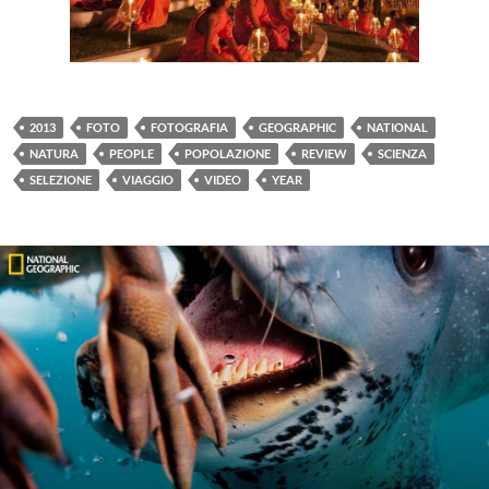
2013
FOTO
FOTOGRAFIA
GEOGRAPHIC
NATIONAL
NATURA
PEOPLE
POPOLAZIONE
REVIEW
SCIENZA
SELEZIONE
VIAGGIO
VIDEO
YEAR