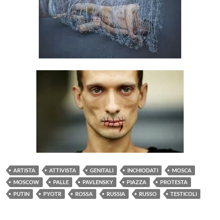
ARTISTA
ATTIVISTA
GENITALI
INCHIODATI
MOSCA
MOSCOW
PALLE
PAVLENSKY
PIAZZA
PROTESTA
PUTIN
PYOTR
ROSSA
RUSSIA
RUSSO
TESTICOLI