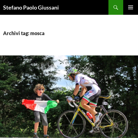
Vai
Cerca
Stefano Paolo Giussani
al
MENU
contenuto
PRINCI
Archivi tag: mosca