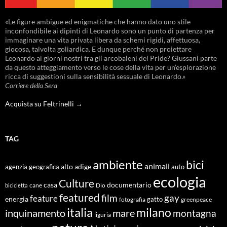
«Le figure ambigue ed enigmatiche che hanno dato uno stile
inconfondibile ai dipinti di Leonardo sono un punto di partenza per
immaginare una vita privata libera da schemi rigidi, affettuosa,
giocosa, talvolta goliardica. E dunque perché non proiettare
Leonardo ai giorni nostri tra gli arcobaleni del Pride? Giussani parte
da questo atteggiamento verso le cose della vita per un’esplorazione
ricca di suggestioni sulla sensibilità sessuale di Leonardo.»
Corriere della Sera
Acquista su Feltrinelli →
TAG
ambiente
bici
animali
alto adige
agenzia geografica
auto
ecologia
Culture
documentario
casa
cane
Dio
bicicletta
featured
film
gay
feature
energia
fotografia
gatto
greenpeace
italia
milano
inquinamento
mare
montagna
liguria