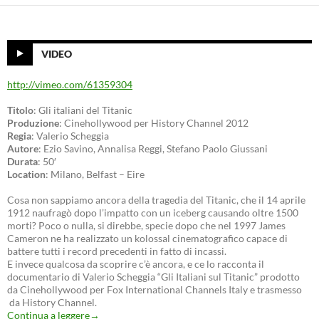
VIDEO
http://vimeo.com/61359304
Titolo
: Gli italiani del Titanic
Produzione
: Cinehollywood per History Channel 2012
Regia
: Valerio Scheggia
Autore
: Ezio Savino, Annalisa Reggi, Stefano Paolo Giussani
Durata
: 50′
Location
: Milano, Belfast – Eire
Cosa non sappiamo ancora della tragedia del Titanic, che il 14 aprile
1912 naufragò dopo l’impatto con un iceberg causando oltre 1500
morti? Poco o nulla, si direbbe, specie dopo che nel 1997 James
Cameron ne ha realizzato un kolossal cinematografico capace di
battere tutti i record precedenti in fatto di incassi.
E invece qualcosa da scoprire c’è ancora, e ce lo racconta il
documentario di Valerio Scheggia “Gli Italiani sul Titanic” prodotto
da Cinehollywood per Fox International Channels Italy e trasmesso
da History Channel.
Continua a leggere
→