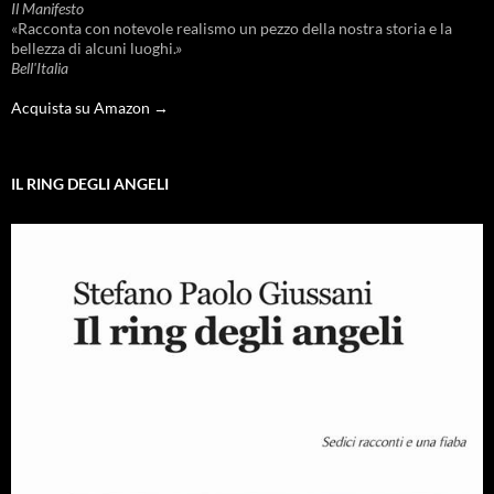
Il Manifesto
«Racconta con notevole realismo un pezzo della nostra storia e la
bellezza di alcuni luoghi.»
Bell'Italia
Acquista su Amazon →
IL RING DEGLI ANGELI