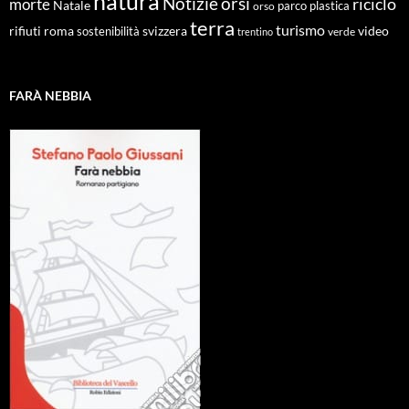
natura
Notizie
orsi
riciclo
morte
Natale
orso
parco
plastica
terra
turismo
roma
svizzera
video
rifiuti
sostenibilità
verde
trentino
FARÀ NEBBIA