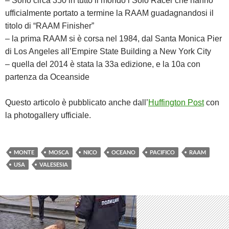
– Sono circa 350 in tutto il mondo i Solo Racer che hanno
ufficialmente portato a termine la RAAM guadagnandosi il
titolo di “RAAM Finisher”
– la prima RAAM si è corsa nel 1984, dal Santa Monica Pier
di Los Angeles all’Empire State Building a New York City
– quella del 2014 è stata la 33a edizione, e la 10a con
partenza da Oceanside
Questo articolo è pubblicato anche dall’
Huffington Post
con
la photogallery ufficiale.
MONTE
MOSCA
NICO
OCEANO
PACIFICO
RAAM
USA
VALESESIA