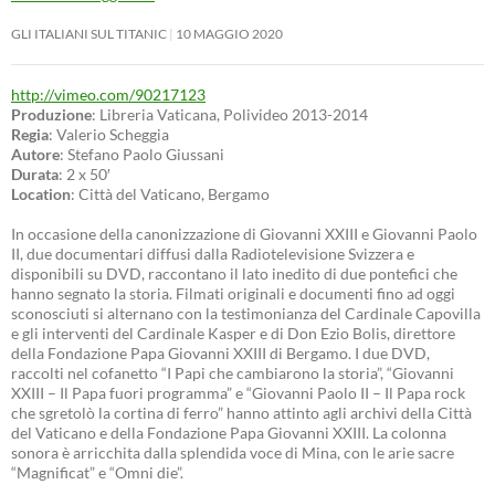
GLI ITALIANI SUL TITANIC
10 MAGGIO 2020
http://vimeo.com/90217123
Produzione
: Libreria Vaticana, Polivideo 2013-2014
Regia
: Valerio Scheggia
Autore
: Stefano Paolo Giussani
Durata
: 2 x 50′
Location
: Città del Vaticano, Bergamo
In occasione della canonizzazione di Giovanni XXIII e Giovanni Paolo
II, due documentari diffusi dalla Radiotelevisione Svizzera e
disponibili su DVD, raccontano il lato inedito di due pontefici che
hanno segnato la storia. Filmati originali e documenti fino ad oggi
sconosciuti si alternano con la testimonianza del Cardinale Capovilla
e gli interventi del Cardinale Kasper e di Don Ezio Bolis, direttore
della Fondazione Papa Giovanni XXIII di Bergamo. I due DVD,
raccolti nel cofanetto “I Papi che cambiarono la storia”, “Giovanni
XXIII – Il Papa fuori programma” e “Giovanni Paolo II – Il Papa rock
che sgretolò la cortina di ferro” hanno attinto agli archivi della Città
del Vaticano e della Fondazione Papa Giovanni XXIII. La colonna
sonora è arricchita dalla splendida voce di Mina, con le arie sacre
“Magnificat” e “Omni die”.