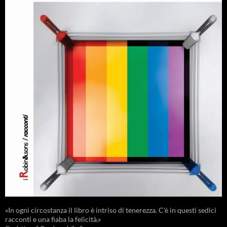
«In ogni circostanza il libro è intriso di tenerezza. C'è in questi sedici
racconti e una fiaba la felicità.»