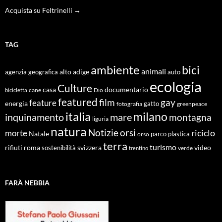
Acquista su Feltrinelli →
TAG
ambiente
bici
animali
alto adige
agenzia geografica
auto
ecologia
Culture
documentario
casa
cane
Dio
bicicletta
featured
film
gay
feature
energia
fotografia
gatto
greenpeace
italia
milano
inquinamento
mare
montagna
liguria
natura
Notizie
orsi
riciclo
morte
Natale
orso
parco
plastica
terra
turismo
roma
svizzera
video
rifiuti
sostenibilità
verde
trentino
FARÀ NEBBIA