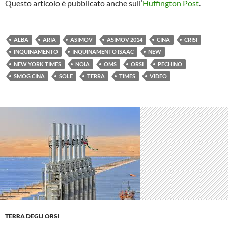
Questo articolo è pubblicato anche sull’
Huffington Post
.
ALBA
ARIA
ASIMOV
ASIMOV 2014
CINA
CRISI
INQUINAMENTO
INQUINAMENTO ISAAC
NEW
NEW YORK TIMES
NOIA
OMS
ORSI
PECHINO
SMOG CINA
SOLE
TERRA
TIMES
VIDEO
TERRA DEGLI ORSI