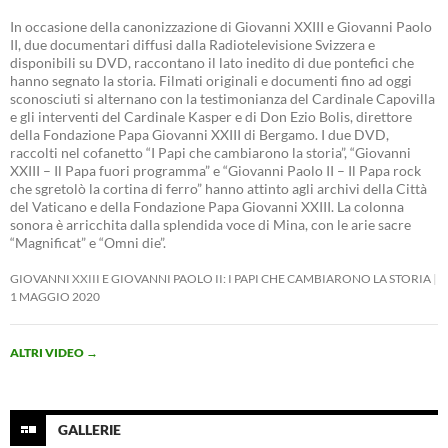
In occasione della canonizzazione di Giovanni XXIII e Giovanni Paolo
II, due documentari diffusi dalla Radiotelevisione Svizzera e
disponibili su DVD, raccontano il lato inedito di due pontefici che
hanno segnato la storia. Filmati originali e documenti fino ad oggi
sconosciuti si alternano con la testimonianza del Cardinale Capovilla
e gli interventi del Cardinale Kasper e di Don Ezio Bolis, direttore
della Fondazione Papa Giovanni XXIII di Bergamo. I due DVD,
raccolti nel cofanetto “I Papi che cambiarono la storia”, “Giovanni
XXIII – Il Papa fuori programma” e “Giovanni Paolo II – Il Papa rock
che sgretolò la cortina di ferro” hanno attinto agli archivi della Città
del Vaticano e della Fondazione Papa Giovanni XXIII. La colonna
sonora è arricchita dalla splendida voce di Mina, con le arie sacre
“Magnificat” e “Omni die”.
GIOVANNI XXIII E GIOVANNI PAOLO II: I PAPI CHE CAMBIARONO LA STORIA
1 MAGGIO 2020
ALTRI VIDEO
→
GALLERIE