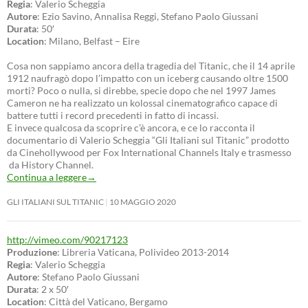
Regia
: Valerio Scheggia
Autore
: Ezio Savino, Annalisa Reggi, Stefano Paolo Giussani
Durata
: 50′
Location
: Milano, Belfast – Eire
Cosa non sappiamo ancora della tragedia del Titanic, che il 14 aprile
1912 naufragò dopo l’impatto con un iceberg causando oltre 1500
morti? Poco o nulla, si direbbe, specie dopo che nel 1997 James
Cameron ne ha realizzato un kolossal cinematografico capace di
battere tutti i record precedenti in fatto di incassi.
E invece qualcosa da scoprire c’è ancora, e ce lo racconta il
documentario di Valerio Scheggia “Gli Italiani sul Titanic” prodotto
da Cinehollywood per Fox International Channels Italy e trasmesso
da History Channel.
Continua a leggere
→
GLI ITALIANI SUL TITANIC
10 MAGGIO 2020
http://vimeo.com/90217123
Produzione
: Libreria Vaticana, Polivideo 2013-2014
Regia
: Valerio Scheggia
Autore
: Stefano Paolo Giussani
Durata
: 2 x 50′
Location
: Città del Vaticano, Bergamo