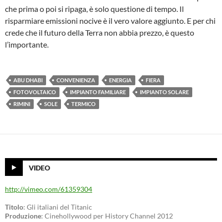
che prima o poi si ripaga, è solo questione di tempo. Il
risparmiare emissioni nocive è il vero valore aggiunto. E per chi
crede che il futuro della Terra non abbia prezzo, è questo
l’importante.
ABU DHABI
CONVENIENZA
ENERGIA
FIERA
FOTOVOLTAICO
IMPIANTO FAMILIARE
IMPIANTO SOLARE
RIMINI
SOLE
TERMICO
VIDEO
http://vimeo.com/61359304
Titolo
: Gli italiani del Titanic
Produzione
: Cinehollywood per History Channel 2012