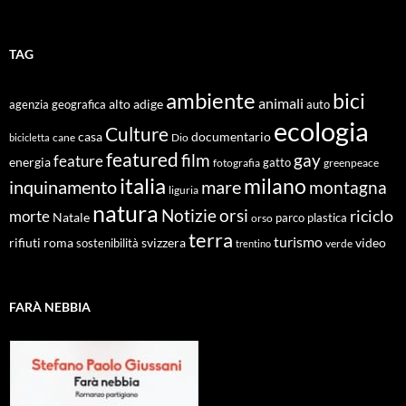
TAG
ambiente
bici
animali
alto adige
agenzia geografica
auto
ecologia
Culture
documentario
casa
cane
Dio
bicicletta
featured
film
gay
feature
energia
fotografia
gatto
greenpeace
italia
milano
inquinamento
mare
montagna
liguria
natura
Notizie
orsi
riciclo
morte
Natale
orso
parco
plastica
terra
turismo
roma
svizzera
video
rifiuti
sostenibilità
verde
trentino
FARÀ NEBBIA