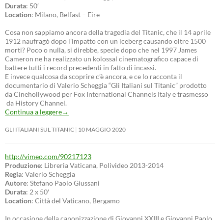
Durata
: 50′
Location
: Milano, Belfast – Eire
Cosa non sappiamo ancora della tragedia del Titanic, che il 14 aprile
1912 naufragò dopo l’impatto con un iceberg causando oltre 1500
morti? Poco o nulla, si direbbe, specie dopo che nel 1997 James
Cameron ne ha realizzato un kolossal cinematografico capace di
battere tutti i record precedenti in fatto di incassi.
E invece qualcosa da scoprire c’è ancora, e ce lo racconta il
documentario di Valerio Scheggia “Gli Italiani sul Titanic” prodotto
da Cinehollywood per Fox International Channels Italy e trasmesso
da History Channel.
Continua a leggere
→
GLI ITALIANI SUL TITANIC
10 MAGGIO 2020
http://vimeo.com/90217123
Produzione
: Libreria Vaticana, Polivideo 2013-2014
Regia
: Valerio Scheggia
Autore
: Stefano Paolo Giussani
Durata
: 2 x 50′
Location
: Città del Vaticano, Bergamo
In occasione della canonizzazione di Giovanni XXIII e Giovanni Paolo