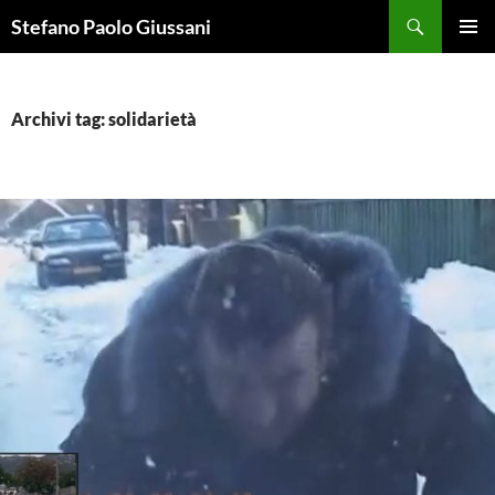
Vai
Cerca
Stefano Paolo Giussani
al
MENU
contenuto
PRINCI
Archivi tag: solidarietà