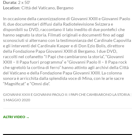
Durata
: 2 x 50′
Location
: Città del Vaticano, Bergamo
In occasione della canonizzazione di Giovanni XXIII e Giovanni Paolo
II, due documentari diffusi dalla Radiotelevisione Svizzera e
disponibili su DVD, raccontano il lato inedito di due pontefici che
hanno segnato la storia. Filmati originali e documenti fino ad oggi
sconosciuti si alternano con la testimonianza del Cardinale Capovilla
e gli interventi del Cardinale Kasper e di Don Ezio Bolis, direttore
della Fondazione Papa Giovanni XXIII di Bergamo. I due DVD,
raccolti nel cofanetto “I Papi che cambiarono la storia”, “Giovanni
XXIII – Il Papa fuori programma” e “Giovanni Paolo II – Il Papa rock
che sgretolò la cortina di ferro” hanno attinto agli archivi della Città
del Vaticano e della Fondazione Papa Giovanni XXIII. La colonna
sonora è arricchita dalla splendida voce di Mina, con le arie sacre
“Magnificat” e “Omni die”.
GIOVANNI XXIII E GIOVANNI PAOLO II: I PAPI CHE CAMBIARONO LA STORIA
1 MAGGIO 2020
ALTRI VIDEO
→