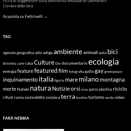
ricca di suggestioni sulla sensibilità sessuale di Leonardo.»
Corriere della Sera
Acquista su Feltrinelli →
TAG
ambiente
bici
animali
alto adige
agenzia geografica
auto
ecologia
Culture
documentario
casa
cane
Dio
bicicletta
featured
film
gay
feature
energia
fotografia
gatto
greenpeace
italia
milano
inquinamento
mare
montagna
liguria
natura
Notizie
orsi
riciclo
morte
Natale
orso
parco
plastica
terra
turismo
roma
svizzera
video
rifiuti
sostenibilità
verde
trentino
FARÀ NEBBIA