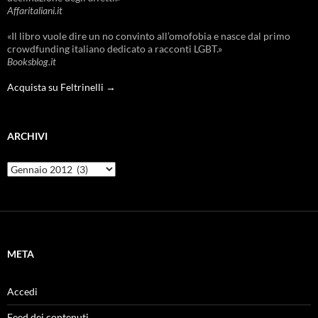
Affaritaliani.it
«Il libro vuole dire un no convinto all’omofobia e nasce dal primo
crowdfunding italiano dedicato a racconti LGBT.»
Booksblog.it
Acquista su Feltrinelli →
ARCHIVI
Archivi
META
Accedi
Feed dei contenuti