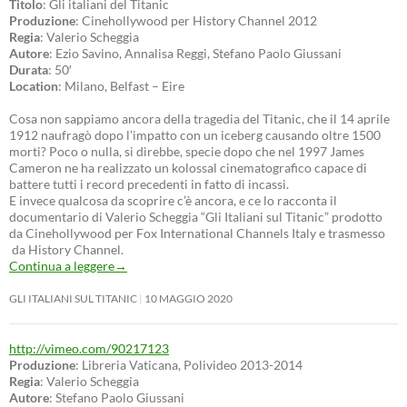
Titolo
: Gli italiani del Titanic
Produzione
: Cinehollywood per History Channel 2012
Regia
: Valerio Scheggia
Autore
: Ezio Savino, Annalisa Reggi, Stefano Paolo Giussani
Durata
: 50′
Location
: Milano, Belfast – Eire
Cosa non sappiamo ancora della tragedia del Titanic, che il 14 aprile
1912 naufragò dopo l’impatto con un iceberg causando oltre 1500
morti? Poco o nulla, si direbbe, specie dopo che nel 1997 James
Cameron ne ha realizzato un kolossal cinematografico capace di
battere tutti i record precedenti in fatto di incassi.
E invece qualcosa da scoprire c’è ancora, e ce lo racconta il
documentario di Valerio Scheggia “Gli Italiani sul Titanic” prodotto
da Cinehollywood per Fox International Channels Italy e trasmesso
da History Channel.
Continua a leggere
→
GLI ITALIANI SUL TITANIC
10 MAGGIO 2020
http://vimeo.com/90217123
Produzione
: Libreria Vaticana, Polivideo 2013-2014
Regia
: Valerio Scheggia
Autore
: Stefano Paolo Giussani