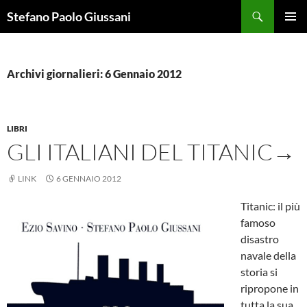
Vai
Cerca
Stefano Paolo Giussani
al
MENU
contenuto
PRINCI
Archivi giornalieri: 6 Gennaio 2012
LIBRI
GLI ITALIANI DEL TITANIC→
LINK
6 GENNAIO 2012
Titanic: il più
famoso
disastro
navale della
storia si
ripropone in
tutta la sua