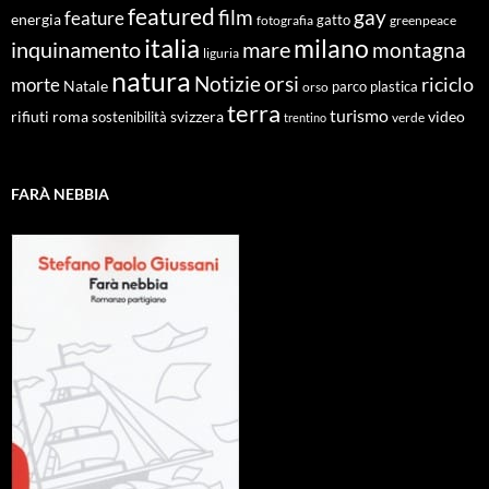
featured
film
gay
feature
energia
fotografia
gatto
greenpeace
italia
milano
inquinamento
mare
montagna
liguria
natura
Notizie
orsi
riciclo
morte
Natale
orso
parco
plastica
terra
turismo
roma
svizzera
video
rifiuti
sostenibilità
verde
trentino
FARÀ NEBBIA