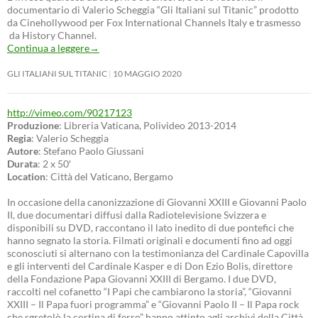
documentario di Valerio Scheggia “Gli Italiani sul Titanic” prodotto
da Cinehollywood per Fox International Channels Italy e trasmesso
da History Channel.
Continua a leggere
→
GLI ITALIANI SUL TITANIC
10 MAGGIO 2020
http://vimeo.com/90217123
Produzione
: Libreria Vaticana, Polivideo 2013-2014
Regia
: Valerio Scheggia
Autore
: Stefano Paolo Giussani
Durata
: 2 x 50′
Location
: Città del Vaticano, Bergamo
In occasione della canonizzazione di Giovanni XXIII e Giovanni Paolo
II, due documentari diffusi dalla Radiotelevisione Svizzera e
disponibili su DVD, raccontano il lato inedito di due pontefici che
hanno segnato la storia. Filmati originali e documenti fino ad oggi
sconosciuti si alternano con la testimonianza del Cardinale Capovilla
e gli interventi del Cardinale Kasper e di Don Ezio Bolis, direttore
della Fondazione Papa Giovanni XXIII di Bergamo. I due DVD,
raccolti nel cofanetto “I Papi che cambiarono la storia”, “Giovanni
XXIII – Il Papa fuori programma” e “Giovanni Paolo II – Il Papa rock
che sgretolò la cortina di ferro” hanno attinto agli archivi della Città