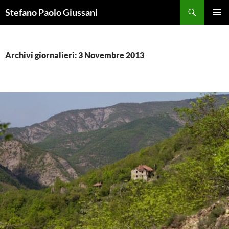
Vai
Cerca
Stefano Paolo Giussani
al
MENU
contenuto
PRINCI
Archivi giornalieri: 3 Novembre 2013