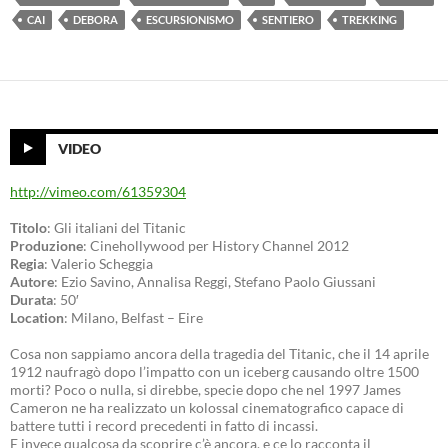
CAI
DEBORA
ESCURSIONISMO
SENTIERO
TREKKING
VIDEO
http://vimeo.com/61359304
Titolo
: Gli italiani del Titanic
Produzione
: Cinehollywood per History Channel 2012
Regia
: Valerio Scheggia
Autore
: Ezio Savino, Annalisa Reggi, Stefano Paolo Giussani
Durata
: 50′
Location
: Milano, Belfast – Eire
Cosa non sappiamo ancora della tragedia del Titanic, che il 14 aprile
1912 naufragò dopo l’impatto con un iceberg causando oltre 1500
morti? Poco o nulla, si direbbe, specie dopo che nel 1997 James
Cameron ne ha realizzato un kolossal cinematografico capace di
battere tutti i record precedenti in fatto di incassi.
E invece qualcosa da scoprire c’è ancora, e ce lo racconta il