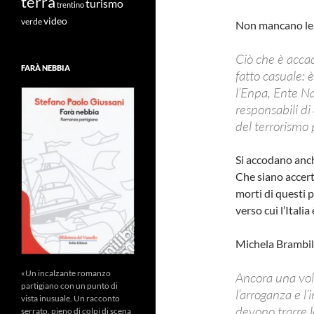
terra
turismo
trentino
video
verde
Non mancano le 
Ciò che è acca
FARÀ NEBBIA
fatto casuale: 
l’Enpa, Ente N
responsabili di
del terrorismo p
Si accodano anc
Che siano accert
morti di questi 
verso cui l’Italia
Michela Brambill
«Un incalzante romanzo
Ancora una vol
partigiano con un punto di
l’arroganza e l’
vista inusuale. Un racconto
devono trarre l
serrato, pieno di colpi di scena