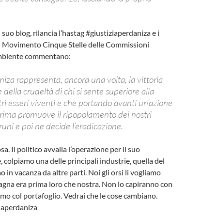
 suo blog, rilancia l’hastag #giustiziaperdaniza e i
l Movimento Cinque Stelle delle Commissioni
Ambiente commentano:
iza rappresenta, ancora una volta, la vittoria
 della crudeltà di chi si sente superiore alla
ltri esseri viventi e che portando avanti un’azione
prima promuove il ripopolamento dei nostri
bruni e poi ne decide l’eradicazione.
. Il politico avvalla l’operazione per il suo
 colpiamo una delle principali industrie, quella del
in vacanza da altre parti. Noi gli orsi li vogliamo
gna era prima loro che nostra. Non lo capiranno con
iamo col portafoglio. Vedrai che le cose cambiano.
iaperdaniza