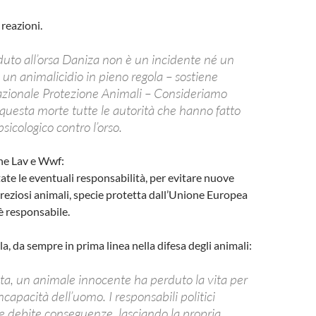
reazioni.
duto all’orsa Daniza non è un incidente né un
è un animalicidio in pieno regola – sostiene
azionale Protezione Animali – Consideriamo
 questa morte tutte le autorità che hanno fatto
sicologico contro l’orso.
he Lav e Wwf:
ate le eventuali responsabilità, per evitare nuove
preziosi animali, specie protetta dall’Unione Europea
 è responsabile.
a, da sempre in prima linea nella difesa degli animali:
ta, un animale innocente ha perduto la vita per
incapacità dell’uomo. I responsabili politici
e debite conseguenze, lasciando la propria