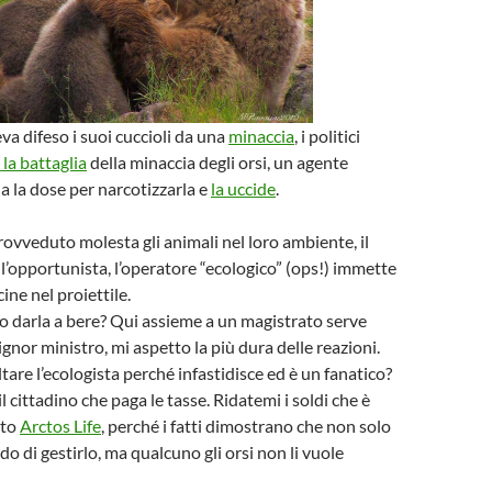
va difeso i suoi cuccioli da una
minaccia
, i politici
 la battaglia
della minaccia degli orsi, un agente
a la dose per narcotizzarla e
la uccide
.
ovveduto molesta gli animali nel loro ambiente, il
a l’opportunista, l’operatore “ecologico” (ops!) immette
cine nel proiettile.
o darla a bere? Qui assieme a un magistrato serve
gnor ministro, mi aspetto la più dura delle reazioni.
tare l’ecologista perché infastidisce ed è un fanatico?
l cittadino che paga le tasse. Ridatemi i soldi che è
tto
Arctos Life
, perché i fatti dimostrano che non solo
o di gestirlo, ma qualcuno gli orsi non li vuole