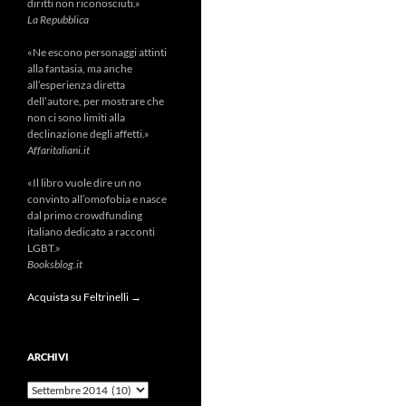
diritti non riconosciuti.»
La Repubblica
«Ne escono personaggi attinti
alla fantasia, ma anche
all’esperienza diretta
dell’autore, per mostrare che
non ci sono limiti alla
declinazione degli affetti.»
Affaritaliani.it
«Il libro vuole dire un no
convinto all’omofobia e nasce
dal primo crowdfunding
italiano dedicato a racconti
LGBT.»
Booksblog.it
Acquista su Feltrinelli →
ARCHIVI
Archivi