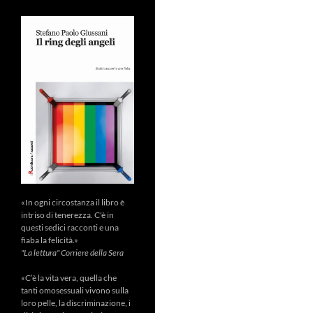
«In ogni circostanza il libro è
intriso di tenerezza. C'è in
questi sedici racconti e una
fiaba la felicità.»
"La lettura" Corriere della Sera
«C’è la vita vera, quella che
tanti omosessuali vivono sulla
loro pelle, la discriminazione, i