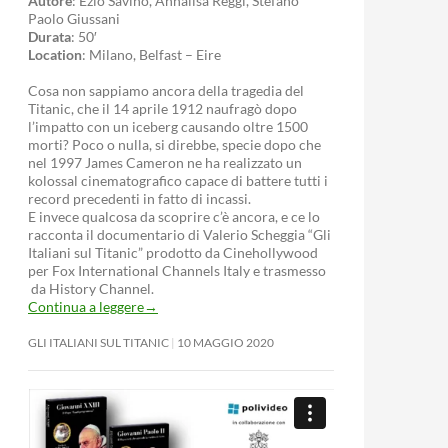
Autore
: Ezio Savino, Annalisa Reggi, Stefano
Paolo Giussani
Durata
: 50′
Location
: Milano, Belfast – Eire
Cosa non sappiamo ancora della tragedia del
Titanic, che il 14 aprile 1912 naufragò dopo
l’impatto con un iceberg causando oltre 1500
morti? Poco o nulla, si direbbe, specie dopo che
nel 1997 James Cameron ne ha realizzato un
kolossal cinematografico capace di battere tutti i
record precedenti in fatto di incassi.
E invece qualcosa da scoprire c’è ancora, e ce lo
racconta il documentario di Valerio Scheggia “Gli
Italiani sul Titanic” prodotto da Cinehollywood
per Fox International Channels Italy e trasmesso
da History Channel.
Continua a leggere
→
GLI ITALIANI SUL TITANIC
10 MAGGIO 2020