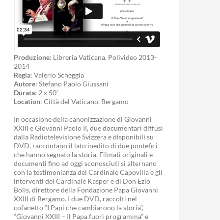
Produzione
: Libreria Vaticana, Polivideo 2013-
2014
Regia
: Valerio Scheggia
Autore
: Stefano Paolo Giussani
Durata
: 2 x 50′
Location
: Città del Vaticano, Bergamo
In occasione della canonizzazione di Giovanni
XXIII e Giovanni Paolo II, due documentari diffusi
dalla Radiotelevisione Svizzera e disponibili su
DVD, raccontano il lato inedito di due pontefici
che hanno segnato la storia. Filmati originali e
documenti fino ad oggi sconosciuti si alternano
con la testimonianza del Cardinale Capovilla e gli
interventi del Cardinale Kasper e di Don Ezio
Bolis, direttore della Fondazione Papa Giovanni
XXIII di Bergamo. I due DVD, raccolti nel
cofanetto “I Papi che cambiarono la storia”,
“Giovanni XXIII – Il Papa fuori programma” e