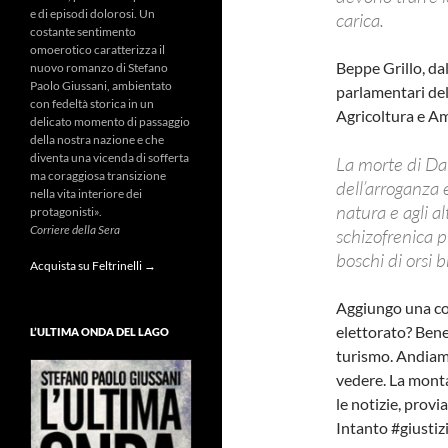
e di episodi dolorosi. Un
carica.
costante sentimento
omoerotico caratterizza il
Beppe Grillo, dal
nuovo romanzo di Stefano
Paolo Giussani, ambientato
parlamentari de
con fedeltà storica in un
Agricoltura e 
delicato momento di passaggio
della nostra nazione e che
diventa una vicenda di sofferta
La morte di Dan
ma coraggiosa transizione
dell’arroganza e
nella vita interiore dei
natura e agli a
protagonisti».
Corriere della Sera
schizofrenica 
boschi di orsi 
Acquista su Feltrinelli →
Aggiungo una cosa
elettorato? Bene,
L’ULTIMA ONDA DEL LAGO
turismo. Andiamo 
vedere. La monta
le notizie, prov
Intanto #giustiz