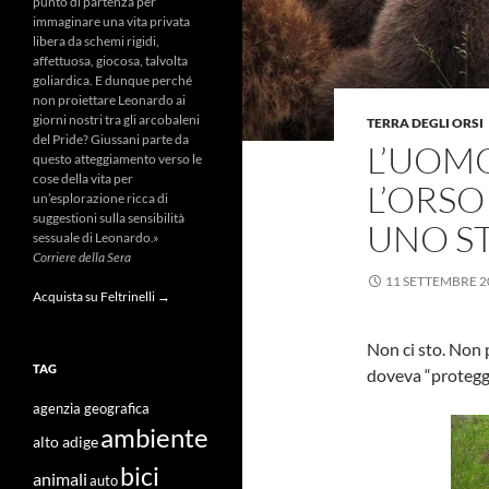
punto di partenza per
immaginare una vita privata
libera da schemi rigidi,
affettuosa, giocosa, talvolta
goliardica. E dunque perché
non proiettare Leonardo ai
giorni nostri tra gli arcobaleni
TERRA DEGLI ORSI
del Pride? Giussani parte da
L’UOM
questo atteggiamento verso le
cose della vita per
L’ORSO
un’esplorazione ricca di
suggestioni sulla sensibilità
UNO S
sessuale di Leonardo.»
Corriere della Sera
11 SETTEMBRE 2
Acquista su Feltrinelli →
Non ci sto. Non 
TAG
doveva “protegge
agenzia geografica
ambiente
alto adige
bici
animali
auto