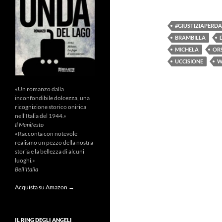
#GIUSTIZIAPERD
BRAMBILLA
MICHELA
OR
UCCISIONE
W
«Un romanzo dalla
inconfondibile dolcezza, una
ricognizione storico onirica
nell'Italia del 1944.»
Il Manifesto
«Racconta con notevole
realismo un pezzo della nostra
storia e la bellezza di alcuni
luoghi.»
Bell'Italia
Acquista su Amazon →
IL RING DEGLI ANGELI