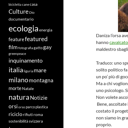
casa
cane
bicicletta
Culture
Dio
documentario
ecologia
energia
Daniza l’orsa ave
featured
feature
hanno
cavalcato
film
gay
fotografia
gatto
maldestro sbagli
greenpeace
inquinamento
Traduco: uno spr
italia
mare
solito politico f
liguria
un po’ più di goc
milano
montagna
Ma a chi voglion
morte
Natale
uno psicologo. Si
natura
Non volete ascol
Notizie
Bene, ascoltate i
orsi
orso
parco
plastica
costato il proge
riciclo
roma
rifiuti
non siamo in grad
svizzera
sostenibilità
proprio.