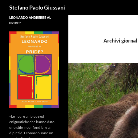
Cerca
Stefano Paolo Giussani
LEONARDO ANDREBBE AL
PRIDE?
Archivi giornal
«Le figure ambigue ed
enigmatiche che hanno dato
uno stile inconfondibile ai
dipinti di Leonardo sono un