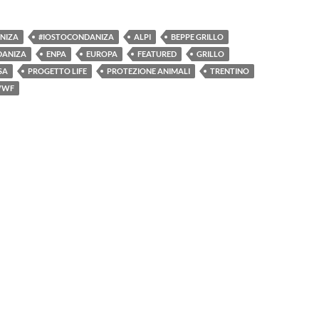
ANIZA
#IOSTOCONDANIZA
ALPI
BEPPE GRILLO
DANIZA
ENPA
EUROPA
FEATURED
GRILLO
SA
PROGETTO LIFE
PROTEZIONE ANIMALI
TRENTINO
WF