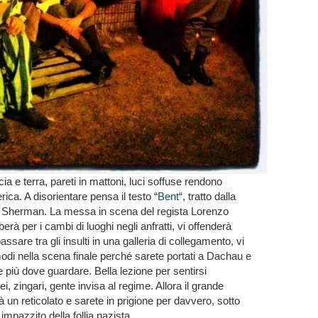
ia e terra, pareti in mattoni, luci soffuse rendono
ica. A disorientare pensa il testo “
Bent
“, tratto dalla
in Sherman. La messa in scena del regista Lorenzo
berà per i cambi di luoghi negli anfratti, vi offenderà
sare tra gli insulti in una galleria di collegamento, vi
odi nella scena finale perché sarete portati a Dachau e
e più dove guardare. Bella lezione per sentirsi
, zingari, gente invisa al regime. Allora il grande
à un reticolato e sarete in prigione per davvero, sotto
impazzito della follia nazista.