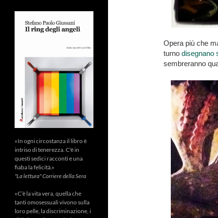
Opera più che mai
turno
disegnano 
sembreranno qualc
«In ogni circostanza il libro è
intriso di tenerezza. C'è in
questi sedici racconti e una
fiaba la felicità.»
"La lettura" Corriere della Sera
«C’è la vita vera, quella che
tanti omosessuali vivono sulla
loro pelle, la discriminazione, i