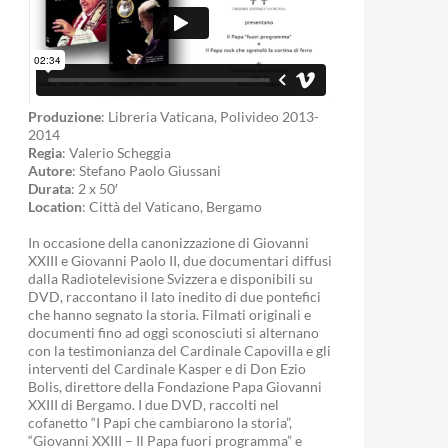
Produzione
: Libreria Vaticana, Polivideo 2013-
2014
Regia
: Valerio Scheggia
Autore
: Stefano Paolo Giussani
Durata
: 2 x 50′
Location
: Città del Vaticano, Bergamo
In occasione della canonizzazione di Giovanni
XXIII e Giovanni Paolo II, due documentari diffusi
dalla Radiotelevisione Svizzera e disponibili su
DVD, raccontano il lato inedito di due pontefici
che hanno segnato la storia. Filmati originali e
documenti fino ad oggi sconosciuti si alternano
con la testimonianza del Cardinale Capovilla e gli
interventi del Cardinale Kasper e di Don Ezio
Bolis, direttore della Fondazione Papa Giovanni
XXIII di Bergamo. I due DVD, raccolti nel
cofanetto “I Papi che cambiarono la storia”,
“Giovanni XXIII – Il Papa fuori programma” e