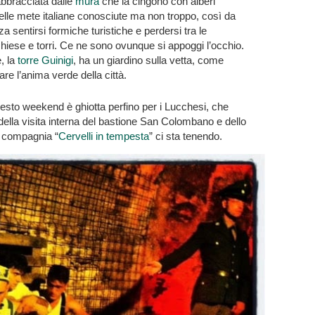
bbracciata dalle
mura
che la cingono con alberi
uelle mete italiane conosciute ma non troppo, così da
a sentirsi formiche turistiche e perdersi tra le
iese e torri. Ce ne sono ovunque si appoggi l’occhio.
e, la
torre Guinigi
, ha un giardino sulla vetta, come
re l’anima verde della città.
esto weekend è ghiotta perfino per i Lucchesi, che
ella visita interna del bastione San Colombano e dello
a compagnia “
Cervelli in tempesta
” ci sta tenendo.