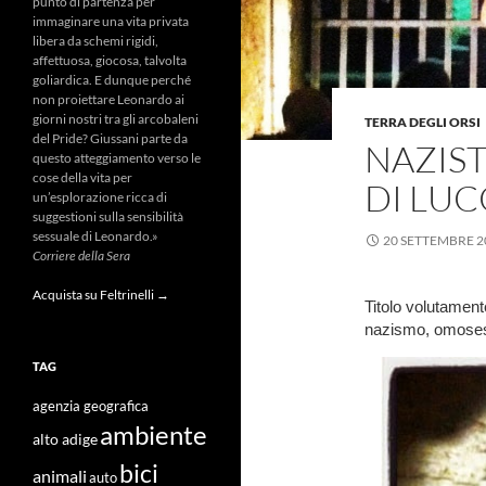
punto di partenza per
immaginare una vita privata
libera da schemi rigidi,
affettuosa, giocosa, talvolta
goliardica. E dunque perché
non proiettare Leonardo ai
giorni nostri tra gli arcobaleni
TERRA DEGLI ORSI
del Pride? Giussani parte da
NAZIST
questo atteggiamento verso le
cose della vita per
DI LUC
un’esplorazione ricca di
suggestioni sulla sensibilità
sessuale di Leonardo.»
20 SETTEMBRE 2
Corriere della Sera
Acquista su Feltrinelli →
Titolo volutament
nazismo, omoses
TAG
agenzia geografica
ambiente
alto adige
bici
animali
auto