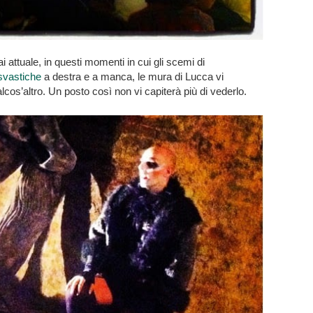
 attuale, in questi momenti in cui gli scemi di
svastiche
a destra e a manca, le mura di Lucca vi
os’altro. Un posto così non vi capiterà più di vederlo.