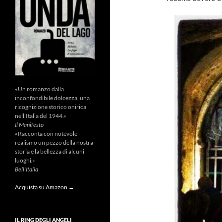
«Un romanzo dalla
inconfondibile dolcezza, una
ricognizione storico onirica
nell'Italia del 1944.»
Il Manifesto
«Racconta con notevole
realismo un pezzo della nostra
storia e la bellezza di alcuni
luoghi.»
Bell'Italia
Acquista su Amazon →
IL RING DEGLI ANGELI