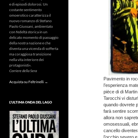
e di episodi dolorosi. Un
costante sentimento
omoerotico caratterizza il
nuovo romanzo di Stefano
Paolo Giussani, ambientato
con fedeltà storica in un
delicato momento di passaggio
della nostra nazione e che
diventa una vicenda di sofferta
ma coraggiosa transizione
nella vita interiore dei
protagonisti».
Corriere della Sera
Pavimento in rocc
Acquista su Feltrinelli →
l’esperienza mater
pièce di di Mart
Tarocchi vi distur
L’ULTIMA ONDA DEL LAGO
quando dovrete pas
farà sentire scom
allora non sapret
omosessuali, ebrei
cancello diventer
l’occhio severo e 