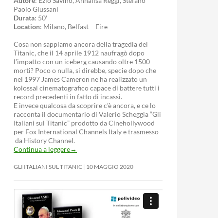
Autore
: Ezio Savino, Annalisa Reggi, Stefano
Paolo Giussani
Durata
: 50′
Location
: Milano, Belfast – Eire
Cosa non sappiamo ancora della tragedia del
Titanic, che il 14 aprile 1912 naufragò dopo
l’impatto con un iceberg causando oltre 1500
morti? Poco o nulla, si direbbe, specie dopo che
nel 1997 James Cameron ne ha realizzato un
kolossal cinematografico capace di battere tutti i
record precedenti in fatto di incassi.
E invece qualcosa da scoprire c’è ancora, e ce lo
racconta il documentario di Valerio Scheggia “Gli
Italiani sul Titanic” prodotto da Cinehollywood
per Fox International Channels Italy e trasmesso
da History Channel.
Continua a leggere
→
GLI ITALIANI SUL TITANIC
10 MAGGIO 2020