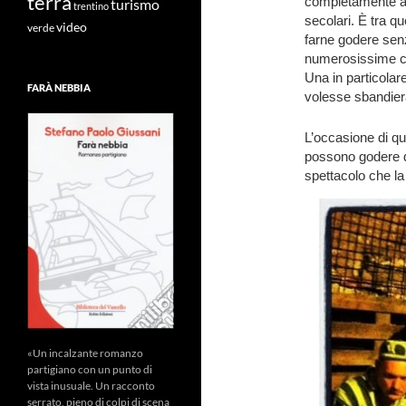
terra
completamente a
turismo
trentino
secolari. È tra q
video
verde
farne godere senz
numerosissime ch
Una in particolar
FARÀ NEBBIA
volesse sbandiera
L’occasione di qu
possono godere d
spettacolo che l
«Un incalzante romanzo
partigiano con un punto di
vista inusuale. Un racconto
serrato, pieno di colpi di scena