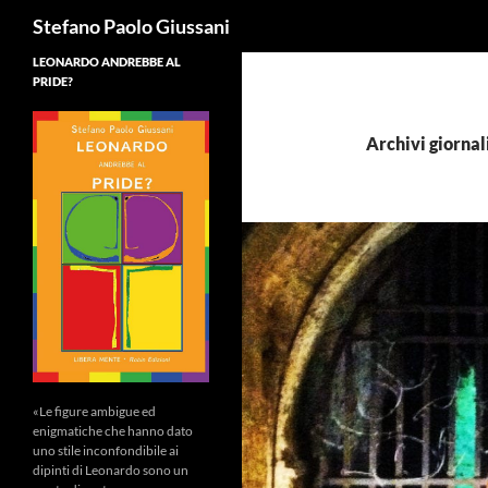
Cerca
Stefano Paolo Giussani
LEONARDO ANDREBBE AL
PRIDE?
Archivi giornal
«Le figure ambigue ed
enigmatiche che hanno dato
uno stile inconfondibile ai
dipinti di Leonardo sono un