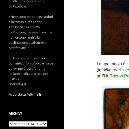
diritti non riconosciuti.»
La Repubblica
«Ne escono personaggi attinti
alla fantasia, ma anche
all’esperienza diretta
dell’autore, per mostrare che
non ci sono limiti alla
declinazione degli affetti.»
Affaritaliani.it
«Il libro vuole dire un no
convinto all’omofobia e nasce
Lo spettacolo è i
dal primo crowdfunding
(info@cervelliint
italiano dedicato a racconti
sull’
Huffington Po
LGBT.»
Booksblog.it
Acquista su Feltrinelli →
ARCHIVI
Archivi