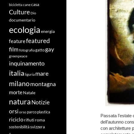
casa
cane
bicicletta
Culture
Dio
documentario
ecologia
energia
featured
feature
film
gay
fotografia
gatto
greenpeace
inquinamento
italia
mare
liguria
milano
montagna
morte
Natale
natura
Notizie
orsi
orso
parco
plastica
Passata l’estate d
riciclo
roma
rifiuti
dell’autunno consi
svizzera
sostenibilità
con architetture 