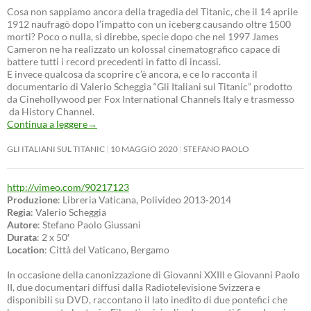
Cosa non sappiamo ancora della tragedia del Titanic, che il 14 aprile
1912 naufragò dopo l’impatto con un iceberg causando oltre 1500
morti? Poco o nulla, si direbbe, specie dopo che nel 1997 James
Cameron ne ha realizzato un kolossal cinematografico capace di
battere tutti i record precedenti in fatto di incassi.
E invece qualcosa da scoprire c’è ancora, e ce lo racconta il
documentario di Valerio Scheggia “Gli Italiani sul Titanic” prodotto
da Cinehollywood per Fox International Channels Italy e trasmesso
da History Channel.
Continua a leggere
→
GLI ITALIANI SUL TITANIC
10 MAGGIO 2020
STEFANO PAOLO
http://vimeo.com/90217123
Produzione
: Libreria Vaticana, Polivideo 2013-2014
Regia
: Valerio Scheggia
Autore
: Stefano Paolo Giussani
Durata
: 2 x 50′
Location
: Città del Vaticano, Bergamo
In occasione della canonizzazione di Giovanni XXIII e Giovanni Paolo
II, due documentari diffusi dalla Radiotelevisione Svizzera e
disponibili su DVD, raccontano il lato inedito di due pontefici che