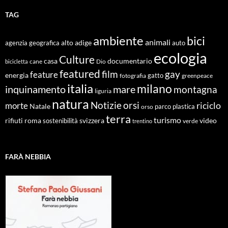
TAG
ambiente
bici
animali
alto adige
agenzia geografica
auto
ecologia
Culture
documentario
casa
cane
Dio
bicicletta
featured
film
gay
feature
energia
fotografia
gatto
greenpeace
italia
milano
inquinamento
mare
montagna
liguria
natura
Notizie
orsi
riciclo
morte
Natale
orso
parco
plastica
terra
turismo
roma
svizzera
video
rifiuti
sostenibilità
verde
trentino
FARÀ NEBBIA