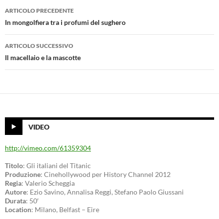
Navigazione
ARTICOLO PRECEDENTE
articolo
In mongolfiera tra i profumi del sughero
ARTICOLO SUCCESSIVO
Il macellaio e la mascotte
VIDEO
http://vimeo.com/61359304
Titolo
: Gli italiani del Titanic
Produzione
: Cinehollywood per History Channel 2012
Regia
: Valerio Scheggia
Autore
: Ezio Savino, Annalisa Reggi, Stefano Paolo Giussani
Durata
: 50′
Location
: Milano, Belfast – Eire