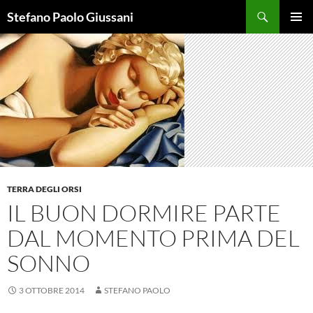
Vai
Cerca
Stefano Paolo Giussani
al
MENU
contenuto
PRINCI
TERRA DEGLI ORSI
IL BUON DORMIRE PARTE
DAL MOMENTO PRIMA DEL
SONNO
3 OTTOBRE 2014
STEFANO PAOLO